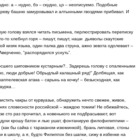
дно: а – нудно, бэ – скудно, цэ – неописуемо. Подобные
ареву башню замуровывал и алтынными гвоздями прибивал. И
ежую голову взялся читать письмена, перлюстрировать переписку
то-то хлебнул горя – пишут, пишут, наши дьяволы скаутские
хой кизяк языка, один палка два струна, ажно зевота одолевает –
Аверченко, “распорядился уснуть”.
росшего шиповником кустарным?.. Задерешь голову с опаленными
шно, люди добрые! Обрыдлый калашный ряд!” Долбящая, как
аппелевская атака – сарынь на кочку! – безысходная, как
 аурка…
истить чакры от курвуазье, обнаружить нечто свежее, живое,
ях словесности российской – жаждою томим! Не обижайтесь,
азе сто раз прочитал, а новенького не подбрасывают, вот
лодухи крошу батон и лью ушат, фонтанирую филофилиппики –
 (как бы сайка с тараканом-изюминкой), брань липовая, стоны
 в школу, а я, будто Филиппок без шапки, сижу в избенке на