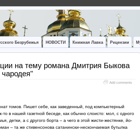
сского Безрубежья
НОВОСТИ
Книжная Лавка
Рецензии
М
ии на тему романа Дмитрия Быкова
 чародея"
Add comments
бинат томов. Пишет себе, как заведенный, под компьютерный
к-то в нашей газетной беседе, как обычно слоисто: мол, с одного
ья, детки, а с другого борта – а чего в этой жисти-жестянке, йо-
 Роман – та же стивенсонова сатанински-нескончаемая бутылка
…