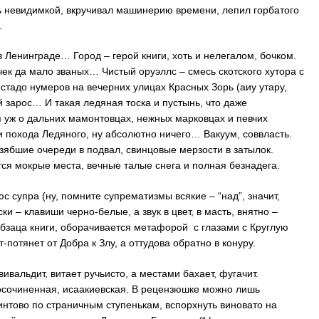
ть невидимкой, вкручивал машинерию времени, лепил горбатого
.
в Ленинграде… Город – герой книги, хоть и нелегалом, бочком.
ек да мало званых… Чистый оруэллс – смесь скотского хутора с
адо нумеров на вечерних улицах Красных Зорь (аиу утару,
й зарос… И такая ледяная тоска и пустынь, что даже
я уж о дальних мамонтовцах, нежных марковцах и певчих
и похода Ледяного, ну абсолютно ничего… Вакуум, соввласть.
ябшие очереди в подвал, свинцовые мерзости в затылок.
ся мокрые места, вечные талые снега и полная безнадега.
юс супра (ну, помните супрематизмы всякие – “над”, значит,
и – клавиши черно-белые, а звук в цвет, в масть, внятно –
абзаца книги, оборачивается метафорой с глазами с Круглую
-потянет от Добра к Злу, а оттудова обратно в конуру.
ивальдит, витает ручьисто, а местами бахает, фугачит.
росочиненная, исаакиевская. В рецензюшке можно лишь
винтово по страничным ступенькам, вспорхнуть виновато на