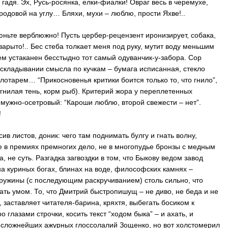
 гадя. Эх, Русь-росянка, елки-фиалки! Овраг весь в черемухе,
городовой на углу… Бляхи, мухи – люблю, прости Яхве!..
юньте верблюжно! Пусть цербер-рецензент иронизирует, собака,
е зарыто!.. Бес стеба толкает меня под руку, мутит воду меньшим
оем устаканен бесстыдно тот самый одуванчик-у-забора. Сор
аскладывании смысла по кучкам – бумага исписанная, стекло
отарем… “Прикосновенья критики боится только то, что гнило”,
(гнилая тень, корм рыб). Критерий жора у переплетенных
мужно-осетровый: “Кароши люблю, второй свежести – нет”.
!
ив листов, доник: чего там поднимать булгу и гнать волну,
 Не в премиях премногих дело, не в многопудье бронзы с медным
, не суть. Разгадка загвоздки в том, что Быкову ведом завод
 на куриных богах, блинах на воде, философских камнях –
ужины (с последующим раскручиванием) столь сильно, что
ть умом. То, что Дмитрий быстропишущ – не диво, не беда и не
, заставляет читателя-барина, кряхтя, выбегать босиком к
 глазами строчки, косить текст “ходом быка” – и ахать, и
 сложнейших ажурных глоссолалий Зощенко, но вот холстомерил