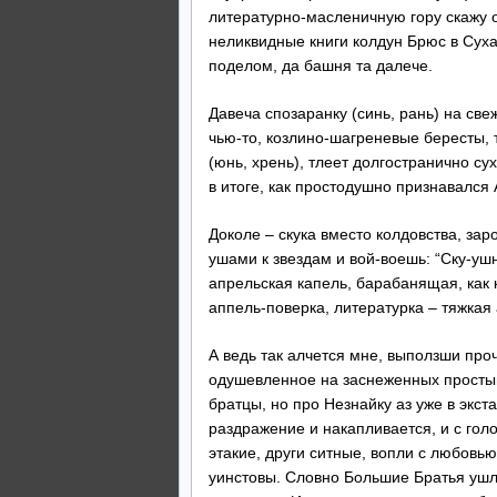
литературно-масленичную гору скажу о
неликвидные книги колдун Брюс в Сух
поделом, да башня та далече.
Давеча спозаранку (синь, рань) на св
чью-то, козлино-шагреневые бересты, 
(юнь, хрень), тлеет долгостранично су
в итоге, как простодушно признавался 
Доколе – скука вместо колдовства, за
ушами к звездам и вой-воешь: “Ску-у
апрельская капель, барабанящая, как к
аппель-поверка, литературка – тяжкая
А ведь так алчется мне, выползши проч
одушевленное на заснеженных простын
братцы, но про Незнайку аз уже в экст
раздражение и накапливается, и с го
этакие, други ситные, вопли с любовью
уинстовы. Словно Большие Братья ушли