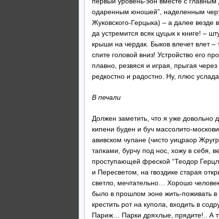
первый уровень-эон вместе с главны
одаренным юношей”, наделенным чер
Жуковского-Герцыка) – а далее везде в
да устремится всяк цуцык к книге! – ш
крыши на чердак. Быков влечет влет –
спите головой вниз! Устройство его проз
плавно, резвяся и играя, прыгая через
редкостно и радостно. Ну, плюс услада
В печали
Должен заметить, что я уже довольно д
кипени буден и буч массолито-московит
авивском чулане (чисто уицраор Жругр
тапками, бурчу под нос, хожу в себя, 
проступающей фреской “Теодор Герцль
и Пересветом, на гвоздике старая откр
светло, мечтательно… Хорошо человеку
было в прошлом эоне жить-поживать в 
крестить рот на купола, входить в сод
Париж… Парки дряхлые, прядите!.. А ту