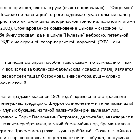
одно, приспел, слетел в руки (счастье привалило) – “Остромов”.
“Пособие по левитации”, строго поднимает указательный палец
рие, ноготок, окончание исторической трилогии, начатой книгами
2003). Огончарованное обыкновение Быкова – сквозное “О”,
я букву оторвал, да и в цикле “Нулевые” неброско, петелькой
 “ЖД” с их окружной хазар-варяжской дорожкой (“ХВ” – аки
.
 – написанные впрок пособия тож, скажем, по выживанию – как
. И вот, вслед за библейски-бабельским Исааком (тятя!) является
 десерт сети тащат Остромова, вивисектора душ – словно
Васильевский.
а ленинградских масонов 1926 года”, криво сшитого красными
 гепеушных традициях. Шнурки ботиночные – и те на папки шли!
 глупых букашек, из такой папки-табакерки вылезает лик,
кумпол – Борис Васильевич Остромов, дело-табак, авантюрист и
к ложечек-сребреников, мелкий бес-комбинатор, брамин-масон,
рмеса Трисмегиста (тоже – хучь в раббины!). Создал с тайного
онил-верховенствовал, дергал за ниточки – обучал, постукивая