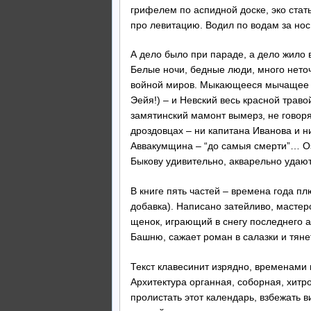
грифелем по аспидной доске, эко ста
про левитацию. Водил по водам за нос
А дело было при параде, а дело жило 
Белые ночи, бедные люди, много неточ
войной миров. Мыкающееся мычащее ст
Эейя!) – и Невский весь красной траво
замятинский мамонт вымерз, не говор
дроздовцах – ни капитана Иванова и н
Аввакумщина – “до самыя смерти”… Оз
Быкову удивительно, акварельно удают
В книге пять частей – времена года пл
добавка). Написано затейливо, мастерск
щенок, играющий в снегу последнего 
Башню, сажает роман в салазки и тянет
Текст клавесинит изрядно, временами в
Архитектура органная, соборная, хит
пролистать этот календарь, взбежать 