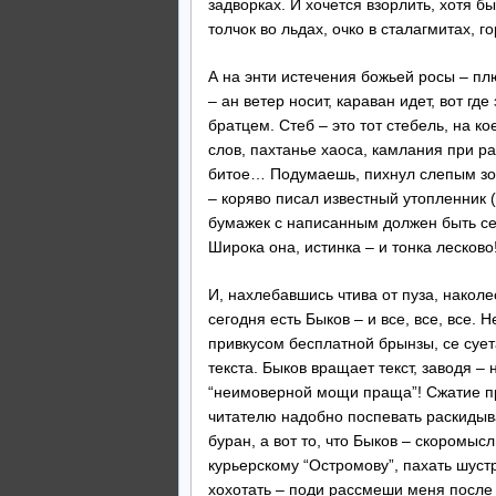
задворках. И хочется взорлить, хотя бы
толчок во льдах, очко в сталагмитах, 
А на энти истечения божьей росы – пл
– ан ветер носит, караван идет, вот гд
братцем. Стеб – это тот стебель, на к
слов, пахтанье хаоса, камлания при р
битое… Подумаешь, пихнул слепым зол
– коряво писал известный утопленник 
бумажек с написанным должен быть се
Широка она, истинка – и тонка лесково
И, нахлебавшись чтива от пуза, наколес
сегодня есть Быков – и все, все, все.
привкусом бесплатной брынзы, се суета
текста. Быков вращает текст, заводя –
“неимоверной мощи праща”! Сжатие пр
читателю надобно поспевать раскидыва
буран, а вот то, что Быков – скоромысл
курьерскому “Остромову”, пахать шустро
хохотать – поди рассмеши меня после