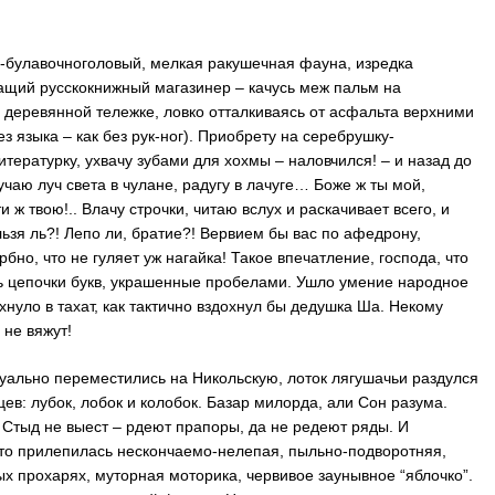
-булавочноголовый, мелкая ракушечная фауна, изредка
ащий русскокнижный магазинер – качусь меж пальм на
еревянной тележке, ловко отталкиваясь от асфальта верхними
 языка – как без рук-ног). Приобрету на серебрушку-
тературку, ухвачу зубами для хохмы – наловчился! – и назад до
учаю луч света в чулане, радугу в лачуге… Боже ж ты мой,
 ж твою!.. Влачу строчки, читаю вслух и раскачивает всего, и
ьзя ль?! Лепо ли, братие?! Вервием бы вас по афедрону,
бно, что не гуляет уж нагайка! Такое впечатление, господа, что
ть цепочки букв, украшенные пробелами. Ушло умение народное
ухнуло в тахат, как тактично вздохнул бы дедушка Ша. Некому
 не вяжут!
туально переместились на Никольскую, лоток лягушачьи раздулся
вцев: лубок, лобок и колобок. Базар милорда, али Сон разума.
 Стыд не выест – рдеют прапоры, да не редеют ряды. И
-то прилепилась нескончаемо-нелепая, пыльно-подворотняя,
х прохарях, муторная моторика, червивое заунывное “яблочко”.