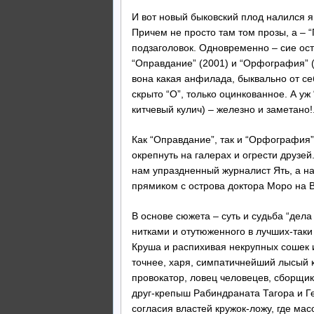
И вот новый быковский плод налился яг
Причем не просто там том прозы, а – 
подзаголовок. Одновременно – сие ост
“Оправдание” (2001) и “Орфография” (
вона какая анфилада, быквально от себ
скрыто “О”, только оцинкованное. А уж
китчевый кулич) – железно и заметано!.
Как “Оправдание”, так и “Орфография”
окрепнуть на галерах и огрести друзей
нам упраздненный журналист Ять, а на
прямиком с острова доктора Моро на 
В основе сюжета – суть и судьба “дел
нитками и отутюженного в лучших-таки
Круша и распихивая некрупных сошек и
точнее, харя, симпатичнейший лысый 
провокатор, ловец человецев, сборщи
друг-крепыш Рабиндраната Тагора и Ге
согласия властей кружок-ложу, где мас