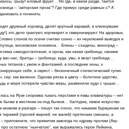
мансы, грызут еловый фрукт… Но где, в каком разде, таится
озница – “авторская проза”? Где примус среди равных-с? А
 данковать и починять.
одят дружный хоровод, делят крупный каравай, а клюкнувшие
у!) это дело трактуют, корчмарят и тавернизируют. На здоровье,
! Словно слонов по осени считаю сонно – их неуклюжий выводок и
путица, московская оскомина… Блины – съедены, виноград –
истема самодостаточная, и проза, как некая грибница, своими
 вас-нас, братцы – гробница, куда, увы, и везут грибоеда…
ных титанов с умом и фантазией, в последние эоны, к
нирующих себя, а окрест – бесконечный стилистический тупик.
, сер, как валенок. Однова ряска в цвету – болотное царство,
удь и меря потеряли чувство меры, разменяли чудо с чушью…
лась на Яузе сноровка тыкать перстами в язвы клавиатуры – нет
е бычки в жестянке из-под бычков… Халтурка, левое искусство.
-мовизм в разгаре – пишут так плохо, что никаким буржуинам не
м тиражей (пролей жирней, не жалей) претензии смешны, а
– припомните, что примитив завсегда по ндраву пролам (Аку-
о про остатнюю “нынчатую”, как выражались герои Лейкина,