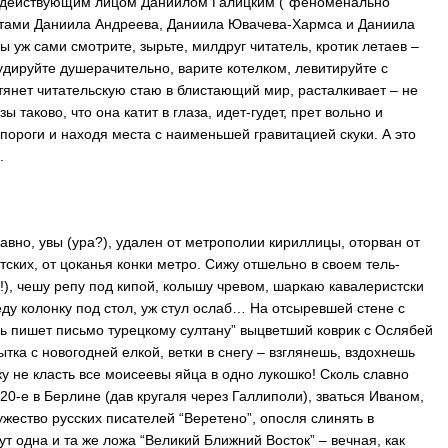
м действующим лицом Даниилом Галицким (“феноменально
тами Даниила Андреева, Даниила Ювачева-Хармса и Даниила
ы уж сами смотрите, зырьте, милдруг читатель, кротик летаев –
тудируйте душерачительно, варите котелком, левитируйте с
 тянет читательскую стаю в блистающий мир, расталкивает – не
ы таково, что она катит в глаза, идет-гудет, прет вольно и
 пороги и находя места с наименьшей гравитацией скуки. А это
.
авно, увы (ура?), удален от метрополии кириллицы, оторван от
ских, от цоканья конки метро. Сижу отшельно в своем тель-
!), чешу репу под кипой, колышу чревом, шаркаю кавалеристски
веду колонку под стол, уж стул ослаб… На отсыревшей стене с
 пишет письмо турецкому султану” выцветший коврик с Ослябей
ытка с новогодней елкой, ветки в снегу – взглянешь, вздохнешь
 не класть все моисеевы яйца в одно лукошко! Сколь славно
20-е в Берлине (дав кругаля через Галлиполи), зваться Иваном,
ружество русских писателей “Веретено”, опосля слинять в
т одна и та же ложа “Великий Ближний Восток” – вечная, как