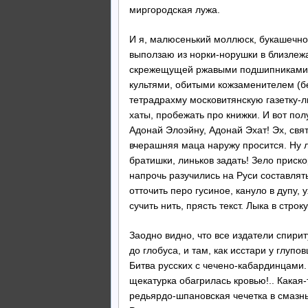
миргородская лужа.
И я, малюсенький моллюск, букашечно
выползаю из норки-норушки в близлеж
скрежещущей ржавыми подшипниками д
культями, обитыми кожзаменителем (без
тетрадрахму московитянскую газетку-ли
хаты, пробежать про книжки. И вот пол
Адонай Элоэйну, Адонай Эхат! Эх, святи
вчерашняя маца наружу просится. Ну л
братишки, линьков задать! Зело прискор
напрочь разучились на Руси составля
отточить перо гусиное, кануло в дупу, 
сучить нить, прясть текст. Лыка в строку
Заодно видно, что все издатели спири
до глобуса, и там, как исстари у глупо
Битва русских с чечено-кабардинцами.
щекатурка обагрилась кровью!.. Какая
редьярдо-шпановская чечетка в смазны