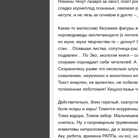
Романы тянут лазаря за хвост, поют ро
сладко корнеплод познанья, лакомая р
нетути, и не лезь за огнивом в дупло –
Какие-то матиссово безликие фигуры в
хороводоведы заплетающеся (к логопед
но мухи, мухи творчества-то – дохнут
стан… Опавшая листва, сопутница-рас
подавлен… По Эко, экология книги – с
спорами порождает себе читателей. А у
Сохранились разве что несколько штуч
сожалению, неуклонно и монотонно кло
Текст инертен, не валентен, не побелен
толоконная лоботомия! Хищноглазьи ч
Действительно, блин горелый, скапусти
боле искры и икры! Томятся искуренны
Тома вздора, Томов забор. Мальчишизм
снилось. Ну, к скороварным труженика
инвективы неприложимы, да и зазорны 
Аку, ребята, времена РАППа, ну их), н