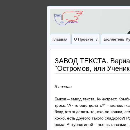
Главная
О Проекте
Бюллетень Ру
ЗАВОД ТЕКСТА. Вариац
"Остромов, или Ученик
В начале
Быков – завод текста. Книжтрест. Ком
треск. “А что еще делать?” – молвил ка
боку, что ж делать-то, охо-хонюшки, сем
хо-хо, есть другого такого сладкого?!
рома. Антураж иной – пьешь глазами