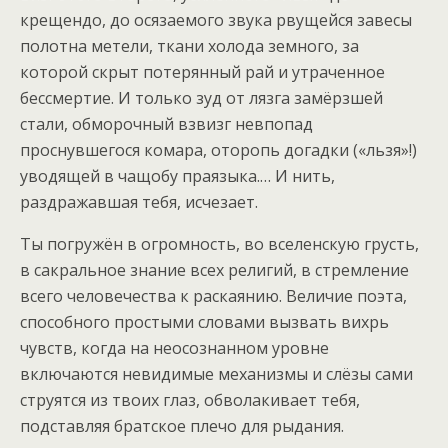
крещендо, до осязаемого звука рвущейся завесы
полотна метели, ткани холода земного, за
которой скрыт потерянный рай и утраченное
бессмертие. И только зуд от лязга замёрзшей
стали, обморочный взвизг невпопад
проснувшегося комара, оторопь догадки («льзя»!)
уводящей в чащобу праязыка.… И нить,
раздражавшая тебя, исчезает.
Ты погружён в огромность, во вселенскую грусть,
в сакральное знание всех религий, в стремление
всего человечества к раскаянию. Величие поэта,
способного простыми словами вызвать вихрь
чувств, когда на неосознанном уровне
включаются невидимые механизмы и слёзы сами
струятся из твоих глаз, обволакивает тебя,
подставляя братское плечо для рыдания.