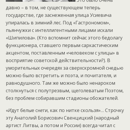
Это было очень
давно – в том, не существующем теперь
государстве, где заснеженная улица Усиевича
упиралась в зимний лес. Под «Гастрономом»,
пьянчужки с интеллигентными лицами искали
«Шипилова». (Кто вспомнит сейчас этого бедолагу
функционера, ставшего первым саркастическим
акцентом, поставленным «человеком с улицы» в
восприятие советской действительности?). В
уморительных очередях за сверхскромной снедью
можно было встретить и поэта, и почитателя, и
равнодушного. Там же можно было ненароком
столкнуться с полутрезвым, щеголеватым Поэтом,
без проблем собиравшим стадионы обожателей.
«
И
дут белые сн
е
ги, как по нитке скользя»… Строчку
эту Анатолий Борисович Свенцицкий (народный
артист Литвы, а потом и России) всегда читал с