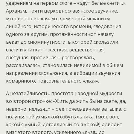
ударением на первом слоге – «
и
дут белые сн
е
ги…».
Архаизм, почти церковнославянское звучание,
мгновенно включало временной механизм
линейного, исторического времени, следования
одного за другим, протяжённости «от началу
века» до сиюминутности, в которой скользили
сн
е
ги и «нитка» – жёсткая, вещественная,
гнетущая, противная – растворялась,
расслаивалась, становилась невидимой в общем
направлении скольжения, в вибрации звучания
комариного, подсознательного «льзя».
А незатейливость, простота народной мудрости
во второй строчке: «Жить да жить бы на свете, да,
наверно, нельзя…» – с её почёсыванием затылка, с
полупьяной ухмылкой собутыльника, (мол, вон,
какой я умный, догадливый-то я какой!) доводит
визг этого второго, усиленного «льзя» до