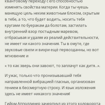
квантовому переходу с его способностью
изменять свойства материи. Когда ты чуешь
манящую цель неким животным блоком, скрытым
в тебе, а то, что будет водить, носить тебя
кругами по буеракам да болотам, застилать
внутренний взор постыдным маревом,
отбрасывая и удаляя из реалий действительности,
не имеет ни какого значения. Ты в омуте, где
звуковые свили и вихри ещё первозданны, но вот
мгновение и
« то как зверь они завоют, то заплачут как дитя…».
И ужас, только что пронизывавший тебя
направленной вибрацией гласных, организован
гением в бессмертную строку. И язык изложения
здесь не имеет никакого значения!
Гийом Апполлинер зачерпнул из этого коловорота