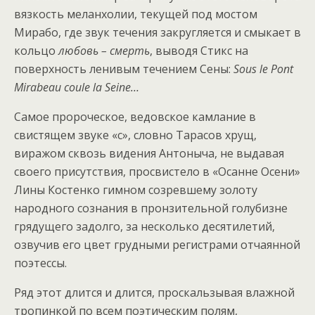
вязкость меланхолии, текущей под мостом
Мирабо, где звук течения закругляется и смыкает в
кольцо
любовь – смерть
, выводя Стикс на
поверхность ленивым течением Сены:
Sous
le
Pont
Mirabeau
coule
la
Seine
…
Самое пророческое, ведовское камлание в
свистящем звуке «с», словно Тарасов хрущ,
виражом сквозь видения Антоныча, не выдавая
своего присутствия, просвистело в «Осанне Осени»
Лины Костенко гимном созревшему золоту
народного сознания в пронзительной голубизне
грядущего задолго, за несколько десятилетий,
озвучив его цвет грудными регистрами отчаянной
поэтессы.
Ряд этот длится и длится, проскальзывая влажной
тропинкой по всем поэтическим полям,