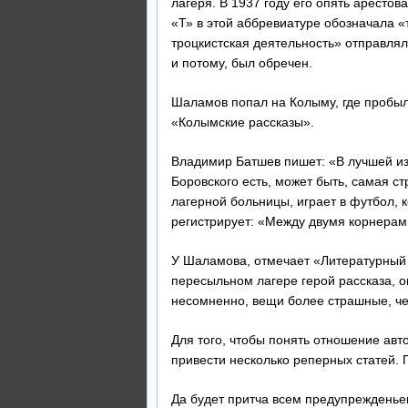
лагеря. В 1937 году его опять арестов
«Т» в этой аббревиатуре обозначала 
троцкистская деятельность» отправлял
и потому, был обречен.
Шаламов попал на Колыму, где пробыл 
«Колымские рассказы».
Владимир Батшев пишет: «В лучшей из 
Боровского есть, может быть, самая с
лагерной больницы, играет в футбол, 
регистрирует: «Между двумя корнерами
У Шаламова, отмечает «Литературный
пересыльном лагере герой рассказа, 
несомненно, вещи более страшные, че
Для того, чтобы понять отношение авт
привести несколько реперных статей. П
Да будет притча всем предупрежденье