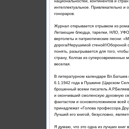
национальностей, континентов и стран
интеллектуальное. Привлекательно и о
гонораров.
Журнал открывается отрывком из р
Летающие блюдца, тарелки, НЛО, УФО 
вертолеты и патриотические песни: «М
дорога/Нерушимой стеной!/Обороной ст
понять, разыгрывается для того, чтоб
страну, Колпак из суперсовременных 
веселая.
В литературном календаре Вл.Батшев 
6.1.1942 года в Пушкине (Царском Селе
брошенный всеми писатель А.Р.Беляев
и окончивший смоленскую духовную с
фантастом и основоположником всей с
принадлежат «Голова профессора Доуэ
Лучшей его книгой, безусловно, являет
Я думаю, что это одна из лучших книг 