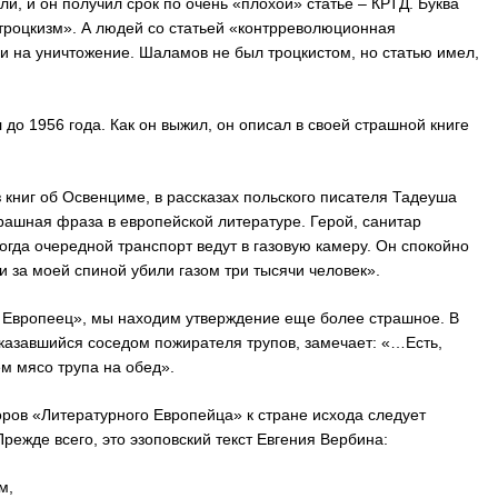
али, и он получил срок по очень «плохой» статье – КРТД. Буква
«троцкизм». А людей со статьей «контрреволюционная
и на уничтожение. Шаламов не был троцкистом, но статью имел,
до 1956 года. Как он выжил, он описал в своей страшной книге
книг об Освенциме, в рассказах польского писателя Тадеуша
трашная фраза в европейской литературе. Герой, санитар
когда очередной транспорт ведут в газовую камеру. Он спокойно
 за моей спиной убили газом три тысячи человек».
 Европеец», мы находим утверждение еще более страшное. В
оказавшийся соседом пожирателя трупов, замечает: «…Есть,
м мясо трупа на обед».
оров «Литературного Европейца» к стране исхода следует
режде всего, это эзоповский текст Евгения Вербина:
м,