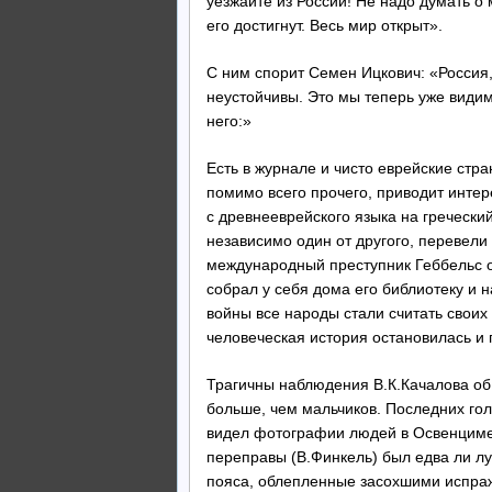
уезжайте из России! Не надо думать о
его достигнут. Весь мир открыт».
С ним спорит Семен Ицкович: «Россия,
неустойчивы. Это мы теперь уже видим
него:»
Есть в журнале и чисто еврейские стр
помимо всего прочего, приводит инте
с древнееврейского языка на греческий
независимо один от другого, перевел
международный преступник Геббельс об
собрал у себя дома его библиотеку и 
войны все народы стали считать своих
человеческая история остановилась и
Трагичны наблюдения В.К.Качалова об
больше, чем мальчиков. Последних гол
видел фотографии людей в Освенциме.
переправы (В.Финкель) был едва ли л
пояса, облепленные засохшими испраж