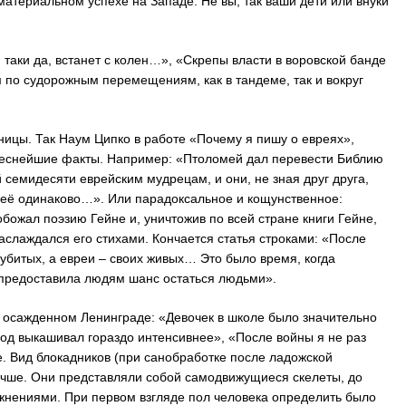
 материальном успехе на Западе. Не вы, так ваши дети или внуки
 таки да, встанет с колен…», «Скрепы власти в воровской банде
 по судорожным перемещениям, как в тандеме, так и вокруг
аницы. Так Наум Ципко в работе «Почему я пишу о евреях»,
реснейшие факты. Например: «Птоломей дал перевести Библию
 семидесяти еврейским мудрецам, и они, не зная друг друга,
и её одинаково…». Или парадоксальное и кощунственное:
ожал поэзию Гейне и, уничтожив по всей стране книги Гейне,
наслаждался его стихами. Кончается статья строками: «После
 убитых, а евреи – своих живых… Это было время, когда
 предоставила людям шанс остаться людьми».
 осажденном Ленинграде: «Девочек в школе было значительно
од выкашивал гораздо интенсивнее», «После войны я не раз
 Вид блокадников (при санобработке после ладожской
учше. Они представляли собой самодвижущиеся скелеты, до
нениями. При первом взгляде пол человека определить было