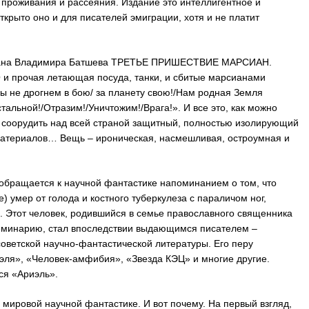
 проживания и рассеяния. Издание это интеллигентное и
ткрыто оно и для писателей эмиграции, хотя и не платит
омана Владимира Батшева ТРЕТЬЕ ПРИШЕСТВИЕ МАРСИАН.
и прочая летающая посуда, танки, и сбитые марсианами
ы не дрогнем в бою/ за планету свою!/Нам родная Земля
альной!/Отразим!/Уничтожим!/Врага!». И все это, как можно
ы соорудить над всей страной защитный, полностью изолирующий
материалов… Вещь – ироническая, насмешливая, остроумная и
обращается к научной фантастике напоминанием о том, что
) умер от голода и костного туберкулеза с параличом ног,
. Этот человек, родившийся в семье православного священника
еминарию, стал впоследствии выдающимся писателем –
оветской научно-фантастической литературы. Его перу
ля», «Человек-амфибия», «Звезда КЭЦ» и многие другие.
ся «Ариэль».
в мировой научной фантастике. И вот почему. На первый взгляд,