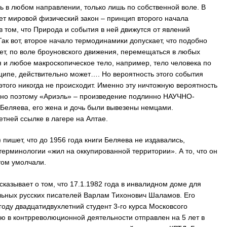
ть в любом направлении, только лишь по собственной воле. В
ет мировой физический закон – принцип второго начала
в том, что Природа и события в ней движутся от явлений
ак вот, второе начало термодинамики допускает, что подобно
жет, по воле броуновского движения, перемещаться в любых
я и любое макроскопическое тело, например, тело человека по
ципе, действительно может…. Но вероятность этого события
 этого никогда не происходит. Именно эту ничтожную вероятность
нно поэтому «Ариэль» – произведение подлинно НАУЧНО-
еляева, его жена и дочь были вывезены немцами.
етней ссылке в лагере на Алтае.
пишет, что до 1956 года книги Беляева не издавались,
 терминологии «жил на оккупированной территории». А то, что он
том умолчали.
казывает о том, что 17.1.1982 года в инвалидном доме для
льных русских писателей Варлам Тихонович Шаламов. Его
9 году двадцатидвухлетний студент 3-го курса Московсого
ю в контрреволюционной деятельности отправлен на 5 лет в