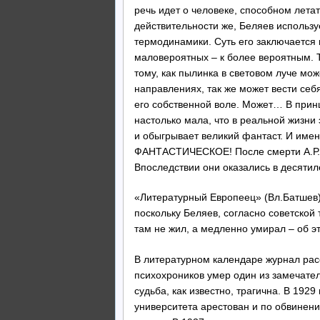
речь идет о человеке, способном лета
действительности же, Беляев использу
термодинамики. Суть его заключается 
маловероятных – к более вероятным. Т
тому, как пылинка в световом луче мо
направлениях, так же может вести себ
его собственной воле. Может… В прин
настолько мала, что в реальной жизни
и обыгрывает великий фантаст. И име
ФАНТАСТИЧЕСКОЕ! После смерти А.Р.Б
Впоследствии они оказались в десятил
«Литературный Европеец» (Вл.Батшев) 
поскольку Беляев, согласно советской
там не жил, а медленно умирал – об э
В литературном календаре журнал расс
психохроников умер один из замечате
судьба, как известно, трагична. В 192
университета арестован и по обвинени