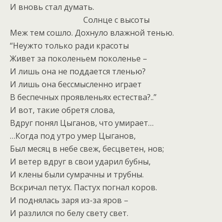
И вновь стал думать.
Солнце с высоты
Меж тем сошло. Дохнуло влажной тенью.
“Неужто только ради красоты
Живет за поколеньем поколенье –
И лишь она не поддается тленью?
И лишь она бессмысленно играет
В беспечных проявленьях естества?..”
И вот, такие обретя слова,
Вдруг понял Цыганов, что умирает…
…Когда под утро умер Цыганов,
Был месяц в небе свеж, бесцветен, нов;
И ветер вдруг в свои ударил бубны,
И клены были сумрачны и трубны.
Вскричал петух. Пастух погнал коров.
И поднялась заря из-за яров –
И разлился по белу свету свет.