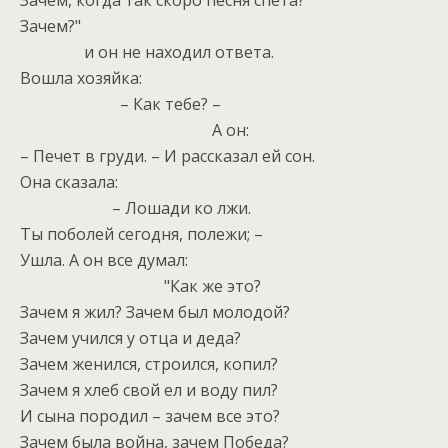
Зачем, когда так скоро песня спета?
Зачем?"
и он не находил ответа.
Вошла хозяйка:
– Как тебе? –
А он:
– Печет в груди. – И рассказал ей сон.
Она сказала:
– Лошади ко лжи.
Ты поболей сегодня, полежи; –
Ушла. А он все думал:
"Как же это?
Зачем я жил? Зачем был молодой?
Зачем учился у отца и деда?
Зачем женился, строился, копил?
Зачем я хлеб свой ел и воду пил?
И сына породил – зачем все это?
Зачем была война, зачем Победа?