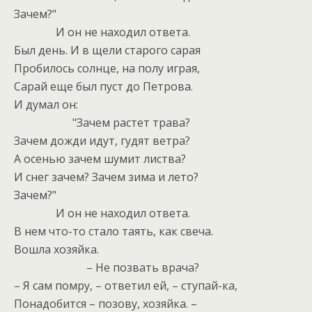
Зачем?"
И он не находил ответа.
Был день. И в щели старого сарая
Пробилось солнце, на полу играя,
Сарай еще был пуст до Петрова.
И думал он:
"Зачем растет трава?
Зачем дожди идут, гудят ветра?
А осенью зачем шумит листва?
И снег зачем? Зачем зима и лето?
Зачем?"
И он не находил ответа.
В нем что-то стало таять, как свеча.
Вошла хозяйка.
– Не позвать врача?
– Я сам помру, – ответил ей, – ступай-ка,
Понадобится – позову, хозяйка. –