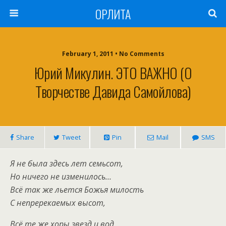
ОРЛИТА
February 1, 2011 • No Comments
Юрий Микулин. ЭТО ВАЖНО (о
Творчестве Давида Самойлова)
Share
Tweet
Pin
Mail
SMS
Я не была здесь лет семьсот,
Но ничего не изменилось…
Всё так же льется Божья милость
С непререкаемых высот,
Всё те же хоры звезд и вод,