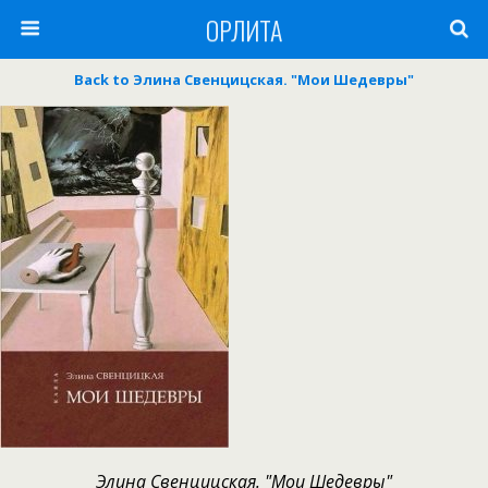
ОРЛИТА
Back to Элина Свенцицская. "Мои Шедевры"
Элина Свенцицская. "Мои Шедевры"