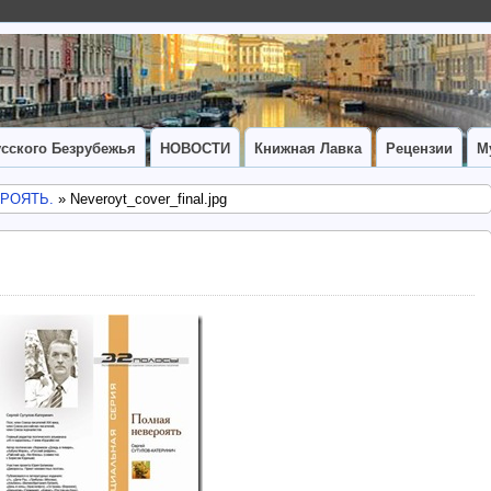
сского Безрубежья
НОВОСТИ
Книжная Лавка
Рецензии
М
ЕРОЯТЬ.
» Neveroyt_cover_final.jpg