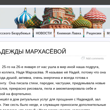
сского Безрубежья
НОВОСТИ
Книжная Лавка
Рецензии
М
АДЕЖДЫ МАРХАСЁВОЙ
Add comments
25-го на 26-е января от нас ушла в мир иной наша подруга,
 коллега, Надя Мархасёва. Я называю её Надей, потому что она
да душой, активна, очень энергична и всегда готова к
нту. Она писала стихи, пародии, частушки, придумывала новые
слов, прекрасно рисовала, пела и аккомпанировала себе и
грой на фортепьяно.
ришёл в дом ритуальных услуг для прощания с Надеждой, зал
. Уже сесть было негде, и служащие приносили дополнительные