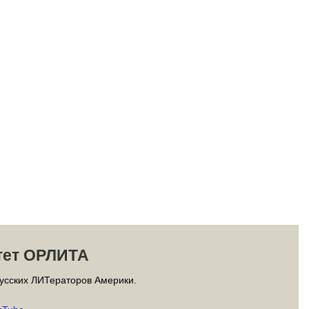
тет ОРЛИТА
усских ЛИТераторов Америки.