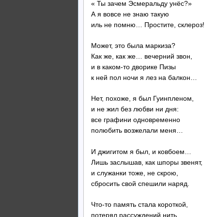
« Ты зачем Эсмеральду унёс?»
А я вовсе не знаю такую
иль не помню… Простите, склероз!
Может, это была маркиза?
Как же, как же… вечерний звон,
и в каком-то дворике Пизы
к ней пол ночи я лез на балкон…
Нет, похоже, я был Гуинпленом,
и не жил без лю
все графини одновременно
полюбить возжелали меня…
И джигитом я был, и ковбоем…
Лишь заслышав, как шпоры звенят,
и служанки тоже, не скрою,
сбросить свой спешили наряд.
Что-то память стала короткой,
потерял рассуждений нить…