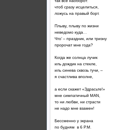
так всё наоборот:
чтоб сразу исцелиться,
ложусь на правый борт.
Плыву, плыву по жизни
неведомо куда…
Что’ – праздник, или тризну
пророчат мне года?
Когда же солнца лучик
иль дождик на стекле,
иль синева сквозь тучи, –
я счастлива вполне,
а если скажет «Здрасьте!»
мне симпатичный MAN,
тo ни любви, ни страсти
не надо мне взамен!
Бессменно у экрана
по будням в 6 P.M.