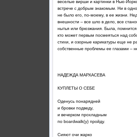
веселые вирши и картинки в Нью-Йорк
встрече с добрым знакомым. Ни в одно
не было его, по-моему, в ее жизни. Не
внешности – все шло в дело, все стан
нытья или брюзжания. Была, помнится, 
кто может первым посмеяться над соб
стихи, и озорные карикатуры еще не ра
собственные проблемы ее глазами – не
Ири
НАДЕЖДА МАРХАСЕВА
КУПЛЕТЫ О СЕБЕ
Оденусь понарядней
и бровки подведу,
и вечерком прохладным
по boardwalk(у) пройду.
Сияют очи жарко