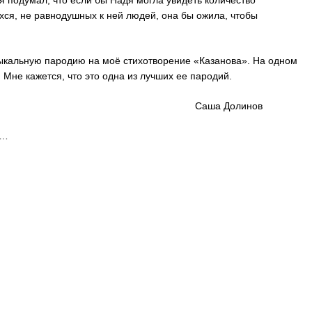
 я подумал, что если бы Надя могла увидеть количество
ся, не равнодушных к ней людей, она бы ожила, чтобы
ыкальную пародию на моё стихотворение «Казанова». На одном
. Мне кажется, что это одна из лучших ее пародий.
 Долинов
Й…