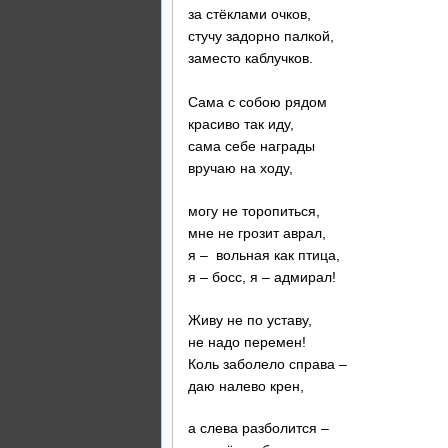
за стёклами очков,
стучу задорно палкой,
заместо каблучков.
Сама с собою рядом
красиво так иду,
сама себе награды
вручаю на ходу,
могу не торопиться,
мне не грозит аврал,
я – вольная как птица,
я – босс, я – адмирал!
Живу не по уставу,
не надо перемен!
Коль заболело справа –
даю налево крен,
а слева разболится –