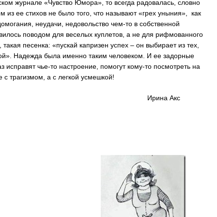
ском журнале «Чувство Юмора», то всегда радовалась, словно
м из ее стихов не было того, что называют «грех уныния», как
домогания, неудачи, недовольство чем-то в собственной
овилось поводом для веселых куплетов, а не для рифмованного
такая песенка: «пускай капризен успех – он выбирает из тех,
ой». Надежда была именно таким человеком. И ее задорные
з исправят чье-то настроение, помогут кому-то посмотреть на
 с трагизмом, а с легкой усмешкой!
на Акс