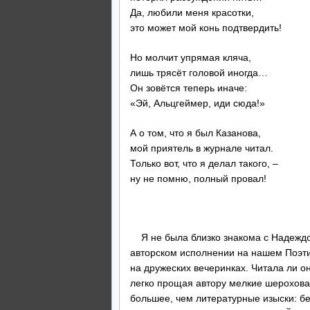
Да, любили меня красотки,
это может мой конь подтвердить!
Но молчит упрямая кляча,
лишь трясёт головой иногда…
Он зовётся теперь иначе:
«Эй, Альцгеймер, иди сюда!»
А о том, что я был Казанова,
мой приятель в журнале читал.
Только вот, что я делал такого, –
ну не помню, полный провал!
* *
Я не была близко знакома с Надеждой
авторском исполнении на нашем Поэти
на дружеских вечеринках. Читала ли о
легко прощая автору мелкие шероховат
большее, чем литературные изыски: бе