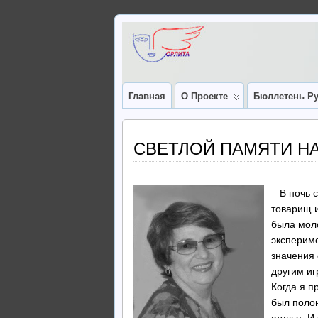
Главная
О Проекте
Бюллетень Ру
СВЕТЛОЙ ПАМЯТИ Н
В ночь с 
товарищ и
была моло
экспериме
значения 
другим и
Когда я п
был полон