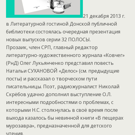
21 декабря 2013 г.
в Литературной гостиной Донской публичной
библиотеки состоялась очередная презентация
новых выпусков серии 32 ПОЛОСЫ.
Прозаик, член СРП, главный редактор
литературно-художественного журнала «Ковчег»
(РнД) Олег Лукьянченко представил повесть
Натальи СУХАНОВОЙ «Делос» (см. предыдущие
посты) и рассказал о творческом пути
писательницы. Поэт, радиожурналист Николай
Скрёбов удачно дополнил выступление О.Л.
интересными подробностями о проблемах, с
которыми Н.С. столкнулась в своё время после
выхода казалось бы невинной книги «В пещерах
мурозавра», предназначенной для детского
чтения.