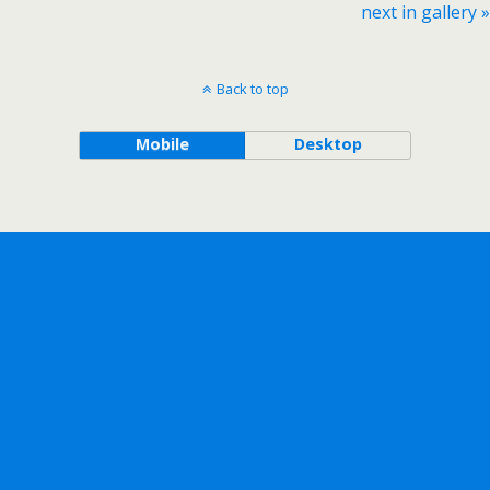
next in gallery »
Back to top
Mobile
Desktop