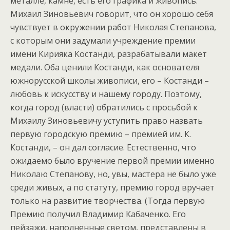
металле, камне, есть его графика и живопись.
Михаил Зиновьевич говорит, что он хорошо себя
чувствует в окружении работ Николая Степанова,
с которым они задумали учреждение премии
имени Кирияка Костанди, разрабатывали макет
медали. Оба ценили Костанди, как основателя
южнорусской школы живописи, его – Костанди –
любовь к искусству и нашему городу. Поэтому,
когда город (власти) обратились с просьбой к
Михаилу Зиновьевичу уступить право назвать
первую городскую премию – премией им. К.
Костанди, – он дал согласие. Естественно, что
ожидаемо было вручение первой премии именно
Николаю Степанову, но, увы, мастера не было уже
среди живых, а по статуту, премию город вручает
только на развитие творчества. (Тогда первую
Премию получил Владимир Кабаченко. Его
пейзажи, наполненные светом, представлены в