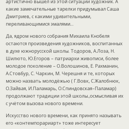
артистично вышел из этой ситуации художник. А
какие замечательные тарелки придумывал Саша
Дмитриев, с какими удивительными,
переливающимися эмалями…
Да, ядром нового собрания Михаила Кнобеля
остаются произведения художников, воспитанных
в духе южнорусской школы. Тодоров, А.Лоза, Н.
Шилюто, Ю.Егоров – патриархи живописи, более
молодое поколение – О.Волошинов, Е. Рахманин,
А.Стовбур, С. Чаркин, М. Черешня и те, которых
можно назвать молодёжью ( Г.Вовк, С.Жалобнюк,
О.Зайвая, И.Паламарь, О.Спиндовская–Паламар)
продолжают традиции этой школы.,осмысливая их
с учётом вызова нового времени.
Искусство нового времени, как принято называть
его «контемпорариарт» тоже интересует