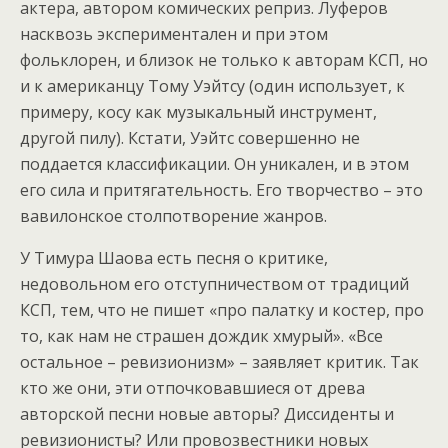
актера, автором комических реприз. Луферов
насквозь экспериментален и при этом
фольклорен, и близок не только к авторам КСП, но
и к американцу Тому Уэйтсу (один использует, к
примеру, косу как музыкальный инструмент,
другой пилу). Кстати, Уэйтс совершенно не
поддается классификации. Он уникален, и в этом
его сила и притягательность. Его творчество – это
вавилонское столпотворение жанров.
У Тимура Шаова есть песня о критике,
недовольном его отступничеством от традиций
КСП, тем, что не пишет «про палатку и костер, про
то, как нам не страшен дождик хмурый». «Все
остальное – ревизионизм» – заявляет критик. Так
кто же они, эти отпочковавшиеся от древа
авторской песни новые авторы? Диссиденты и
ревизионисты? Или провозвестники новых