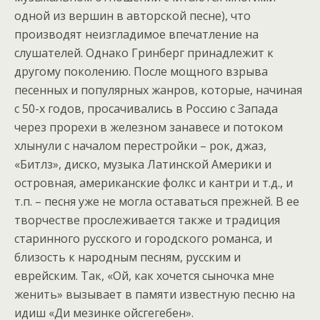
одной из вершин в авторской песне), что
производят неизгладимое впечатление на
слушателей. Однако Гринберг принадлежит к
другому поколению. После мощного взрыва
песенных и популярных жанров, которые, начиная
с 50-х годов, просачивались в Россию с Запада
через прорехи в железном занавесе и потоком
хлынули с началом перестройки – рок, джаз,
«Битлз», диско, музыка Латинской Америки и
островная, американские фолкс и кантри и т.д., и
т.п. – песня уже не могла оставаться прежней. В ее
творчестве прослеживается также и традиция
старинного русского и городского романса, и
близость к народным песням, русским и
еврейским. Так, «Ой, как хочется сыночка мне
женить» вызывает в памяти известную песню на
идиш «Ди мезинке ойсгегебен».