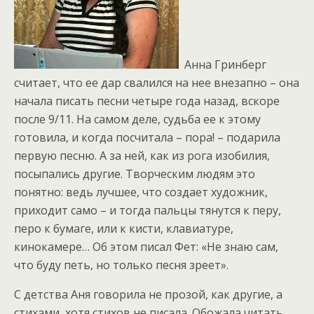
Анна Гринберг
считает, что ее дар свалился на нее внезапно – она
начала писать песни четыре года назад, вскоре
после 9/11. На самом деле, судьба ее к этому
готовила, и когда посчитала – пора! – подарила
первую песню. А за ней, как из рога изобилия,
посыпались другие. Творческим людям это
понятно: ведь лучшее, что создает художник,
приходит само – и тогда пальцы тянутся к перу,
перо к бумаге, или к кисти, клавиатуре,
кинокамере… Об этом писал Фет: «Не знаю сам,
что буду петь, но только песня зреет».
С детства Аня говорила не прозой, как другие, а
стихами, хотя стихов не писала. Обожала читать