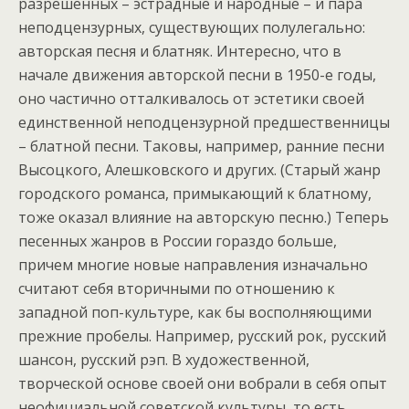
разрешенных – эстрадные и народные – и пара
неподцензурных, существующих полулегально:
авторская песня и блатняк. Интересно, что в
начале движения авторской песни в 1950-е годы,
оно частично отталкивалось от эстетики своей
единственной неподцензурной предшественницы
– блатной песни. Таковы, например, ранние песни
Высоцкого, Алешковского и других. (Старый жанр
городского романса, примыкающий к блатному,
тоже оказал влияние на авторскую песню.) Теперь
песенных жанров в России гораздо больше,
причем многие новые направления изначально
считают себя вторичными по отношению к
западной поп-культуре, как бы восполняющими
прежние пробелы. Например, русский рок, русский
шансон, русский рэп. В художественной,
творческой основе своей они вобрали в себя опыт
неофициальной советской культуры, то есть,