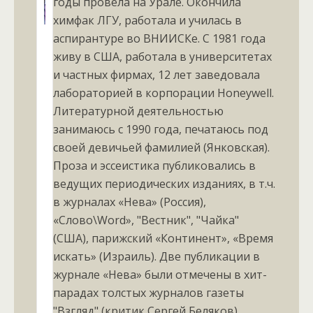
годы провела на Урале. Окончила
химфак ЛГУ, работала и училась в
аспирантуре во ВНИИСКе. С 1981 года
живу в США, работала в университетах
и частных фирмах, 12 лет заведовала
лабораторией в корпорации Honeywell.
Литературной деятельностью
занимаюсь с 1990 года, печатаюсь под
своей девичьей фамилией (Янковская).
Проза и эссеистика публиковались в
ведущих периодических изданиях, в т.ч.
в журналах «Нева» (Россия),
«Слово\Word», "Вестник", "Чайка"
(США), парижский «Континент», «Время
искать» (Израиль). Две публикации в
журнале «Нева» были отмечены в хит-
парадах толстых журналов газеты
"Взгляд" (критик Сергей Беляков).