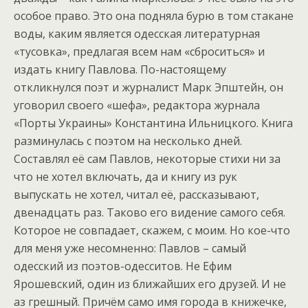
особое право. Это она подняла бурю в том стакане
воды, каким является одесская литературная
«тусовка», предлагая всем нам «сброситься» и
издать книгу Павлова. По-настоящему
откликнулся поэт и журналист Марк Эпштейн, он
уговорил своего «шефа», редактора журнала
«Порты Украины» Константина Ильницкого. Книга
разминулась с поэтом на несколько дней.
Составлял её сам Павлов, некоторые стихи ни за
что не хотел включать, да и книгу из рук
выпускать не хотел, читал её, рассказывают,
двенадцать раз. Таково его видение самого себя.
Которое не совпадает, скажем, с моим. Но кое-что
для меня уже несомненно: Павлов – самый
одесский из поэтов-одесситов. Не Ефим
Ярошевский, один из ближайших его друзей. И не
аз грешный. Причём само имя города в книжечке,