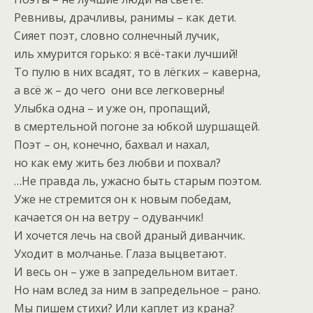
Ревнивы, драчливы, ранимы – как дети.
Сияет поэт, словно солнечный лучик,
иль хмурится горько: я всё-таки лучший!
То пулю в них всадят, то в лёгких – каверна,
а всё ж – до чего они все легковерны!
Улыбка одна – и уже он, пропащий,
в смертельной погоне за юбкой шуршащей.
Поэт – он, конечно, бахвал и нахал,
но как ему жить без любви и похвал?
…Не правда ль, ужасно быть старым поэтом.
Уже не стремится он к новым победам,
качается он на ветру – одуванчик!
И хочется лечь на свой драный диванчик.
Уходит в молчанье. Глаза выцветают.
И весь он – уже в запредельном витает.
Но нам вслед за ним в запредельное – рано.
Мы пишем стихи? Или каплет из крана?