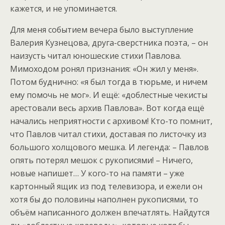
кажется, и не упоминается.
Для меня событием вечера было выступление
Валерия Кузнецова, друга-сверстника поэта, – он
наизусть читал юношеские стихи Павлова.
Мимоходом ронял признания: «Он жил у меня».
Потом буднично: «я был тогда в тюрьме, и ничем
ему помочь не мог». И ещё: «доблестные чекисты
арестовали весь архив Павлова». Вот когда ещё
начались неприятности с архивом! Кто-то помнит,
что Павлов читал стихи, доставая по листочку из
большого холщового мешка. И легенда: – Павлов
опять потерял мешок с рукописями! – Ничего,
новые напишет… У кого-то на памяти – уже
картонный ящик из под телевизора, и ежели он
хотя бы до половины наполнен рукописями, то
объём написанного должен впечатлять. Найдутся