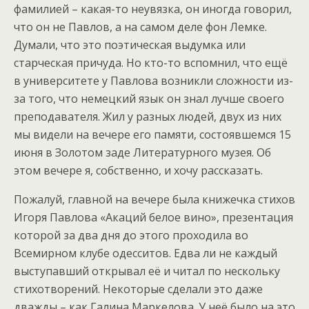
фамилией – какая-то неувязка, он иногда говорил,
что он не Павлов, а на самом деле фон Лемке.
Думали, что это поэтическая выдумка или
старческая причуда. Но кто-то вспомнил, что ещё
в университете у Павлова возникли сложности из-
за того, что немецкий язык он знал лучше своего
преподавателя. Жил у разных людей, двух из них
мы видели на вечере его памяти, состоявшемся 15
июня в Золотом заде Литературного музея. Об
этом вечере я, собственно, и хочу рассказать.
Пожалуй, главной на вечере была книжечка стихов
Игоря Павлова «Акаций белое вино», презентация
которой за два дня до этого проходила во
Всемирном клубе одесситов. Едва ли не каждый
выступавший открывал её и читал по нескольку
стихотворений. Некоторые сделали это даже
дважды – как Галина Маркелова. У неё было на это