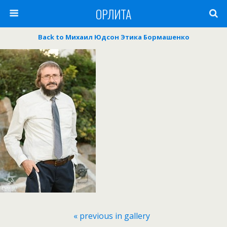
ОРЛИТА
Back to Михаил Юдсон Этика Бормашенко
« previous in gallery