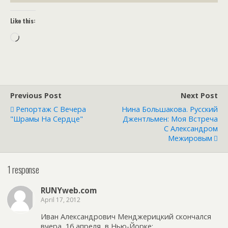
Like this:
Loading…
Previous Post
Next Post
Репортаж С Вечера
Нина Большакова. Русский
"Шрамы На Сердце"
Джентльмен: Моя Встреча
С Александром
Межировым
1 response
RUNYweb.com
April 17, 2012
Иван Александрович Менджерицкий скончался
вчера, 16 апреля, в Нью-Йорке: