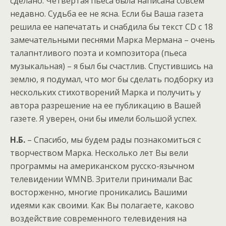
сделано. Четвертая пьеса была написана совсем
недавно. Судьба ее не ясна. Если бы Ваша газета
решила ее напечатать и снабдила бы текст CD c 18
замечательными песнями Марка Мермана – очень
талапнтливого поэта и композитора (пьеса
музыкальная) – я был бы счастлив. Спустившись на
землю, я подумал, что мог бы сделать подборку из
нескольких стихотворений Марка и получить у
автора разрешение на ее публикацию в Вашей
газете. Я уверен, они бы имели большой успех.
Н.Б.
– Спасибо, мы будем рады познакомиться с
творчеством Марка. Несколько лет Вы вели
программы на американском русско-язычном
телевидении WMNB. Зрители принимали Вас
восторженно, многие проникались Вашими
идеями как своими. Как Вы полагаете, каково
воздействие современного телевидения на