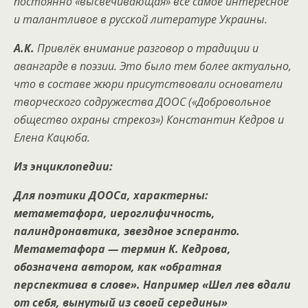
постоянно «высвечивающая» всё самое интересное
и талантливое в русской литературе Украины.
А.К.
Привлёк внимание разговор о традиции и
авангарде в поэзии. Это было тем более актуально,
что в составе жюри присутствовали основатели
творческого содружества ДООС («Добровольное
общество охраны стрекоз») Константин Кедров и
Елена Кацюба.
Из энциклопедии:
Для поэтики ДООСа, характерны:
метаметафора, иероглифичность,
палиндронавтика, звездное эсперанто.
Метаметафора — термин К. Кедрова,
обозначена автором, как «обратная
перспектива в слове». Например «Шел лев вдали
от себя, вынутый из своей середины»