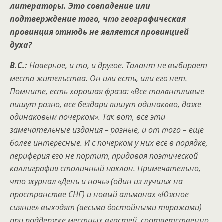
литераторы. Это совпадение или
подтверждение того, что географическая
провинция отнюдь не является провинцией
духа?
В.С.:
Наверное, и то, и другое. Талант не выбирает
места жительства. Он или есть, или его нет.
Помните, есть хорошая фраза: «Все талантливые
пишут разно, все бездари пишут одинаково, даже
одинаковым почерком». Так вот, все эти
замечательные издания – разные, и от того – ещё
более интересные. И с почерком у них всё в порядке,
периферия его не портит, придавая поэтической
каллиграфии столичный наклон. Примечательно,
что журнал «День и ночь» (один из лучших на
пространстве СНГ) и новый альманах «Южное
сияние» выходят (весьма достойными тиражами)
при поддержке местных властей, соответственно,