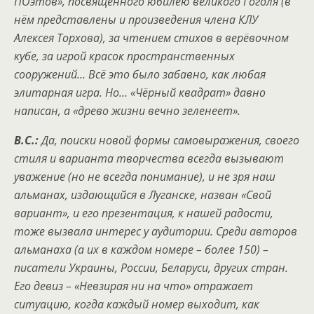
ПОэтов», посвящённого юбилею великого Гоголя (в
нём представлены и произведения члена КЛУ
Алексея Торхова), за чтением стихов в верёвочном
кубе, за игрой красок пространственных
сооружений… Всё это было забавно, как любая
элитарная игра. Но… «Чёрный квадрат» давно
написан, а «древо жизни вечно зеленеет».
В.С.:
Да, поиски новой формы самовыражения, своего
стиля и варианта творчества всегда вызывают
уважение (но не всегда понимание), и не зря наш
альманах, издающийся в Луганске, назван «Свой
вариант», и его презентация, к нашей радости,
тоже вызвала интерес у аудитории. Среди авторов
альманаха (а их в каждом номере – более 150) –
писатели Украины, России, Беларуси, других стран.
Его девиз – «Невзирая ни на что» отражает
ситуацию, когда каждый номер выходит, как