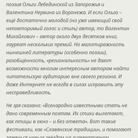
поэзия Ольги Лебединской из Запорожья и
Валентина Нервина из Воронежа. И если Ольга –
ещё достаточно молодой (но уже имеющий свой
неповторимый голос и стиль) автор, то Валентин
Михайлович – автор около двух десятков книг,
лауреат нескольких премий. Но малотиражность
нынешней литературы (особенно поэзии),
разобщённость, «региональность» не дают
возможности многим интересным авторам найти
читательскую аудиторию вне своего региона. И
даже Интернет не всегда в силах исправить эту
несправедливость.
Не зря сказано: «Всенародно известными стать не
дано современным поэтам. Их стихи вылетают,
как птицы в окно – и без ответа». Вот такие
фестивали, как «Славянские традиции», и помогают
зажечься новым звёздам на литературном