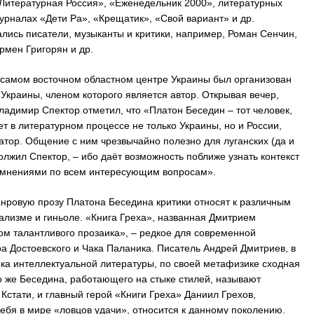
Литературная Россия», «Еженедельник 2000», литературных
урналах «Дети Ра», «Крещатик», «Свой вариант» и др.
лись писатели, музыканты и критики, например, Роман Сенчин,
рмен Григорян и др.
 самом восточном областном центре Украины был организован
раины, членом которого является автор. Открывая вечер,
ладимир Спектор отметил, что «Платон Беседин – тот человек,
т в литературном процессе не только Украины, но и России,
затор. Общение с ним чрезвычайно полезно для луганских (да и
олжил Спектор, – ибо даёт возможность поближе узнать контекст
 мнениями по всем интересующим вопросам».
анровую прозу Платона Беседина критики относят к различным
еализме и гиньоле. «Книга Греха», названная Дмитрием
талантливого прозаика», – редкое для современной
а Достоевского и Чака Паланика. Писатель Андрей Дмитриев, в
сика интеллектуальной литературы, по своей метафизике сходная
 же Беседина, работающего на стыке стилей, называют
Кстати, и главный герой «Книги Греха» Даниил Грехов,
бя в мире «ловцов удачи», относится к данному поколению.