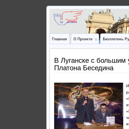
Главная
О Проекте
Бюллетень Ру
В Луганске с большим 
Платона Беседина
И
р
«
и
«
ч
и