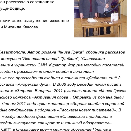
 он рассказал о совещаниях
Пуще-Водице.
речи стало выступление известных
 и Михаила Квасова.
евастополе. Автор романа "Книга Греха", сборника рассказов
конкурсов "Активация слова", "Дебют", "Славянские
рение в украинских СМИ. Куратор Форума молодых писателей
седин с рассказом «Голод» вошёл в лонг-лист
же его произведения входили в лонг-лист «Дебюта» ещё 2
ссказов «Анорексия духа». В 2008 году Беседин начал писать
ванием «Зефир». В апреле 2011 рукопись романа «Книга Греха»
нского конкурса «Активация слова». Отрывки из романа были
. Летом 2011 года цикл миниатюр «Зёрна» вошёл в короткий
был опубликован в сборнике «Рассказы новых писателей». В
м международного фестиваля «Славянские традиции» в
еседин выступает как критик и книжный обозреватель.
х СМИ, в ближайшее время книжное обозрение Платона