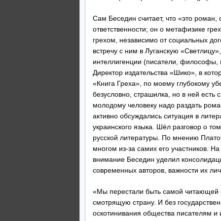
Сам Беседин считает, что «это роман, 
ответственности; он о метафизике греха
грехом, независимо от социальных дог
встречу с ним в Луганскую «Светлицу»,
интеллигенции (писатели, философы, п
Директор издательства «Шико», в кот
«Книга Греха», по моему глубокому уб
безусловно, страшилка, но в ней есть 
молодому человеку надо раздать роман
активно обсуждались ситуация в литер
украинского языка. Шёл разговор о то
русской литературы. По мнению Плато
многом из-за самих его участников. На
внимание Беседин уделил консолидаци
современных авторов, важности их ли
«Мы перестали быть самой читающей 
смотрящую страну. И без государстве
оскотинивания общества писателям и и