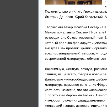
«
ж
Положительно о «Книге Греха» высказа
Дмитрий Данилов, Юрий Ковальский, А
Творческий вечер Платона Беседина в
Межрегиональным Союзом Писателей Ук
руководитель Союза, известный поэт В
который реально формирует и участвуе
выступая как прозаик, критик и органи
всех провинциальных) авторов, – прод
современной литературы, обменяться
Лаконичную, жёсткую, сочную, разнож
стилям, чаще всего, говоря о новом р
Даниловым «многообещающим дебютом 
литературы взрывное сочетание Фёдор
частности, заметил, что это «неоклас
с полотнами Иеронима Босха». Самого
«голосом поколения двадцатилетних». 
желающий творить историю, ищущий се