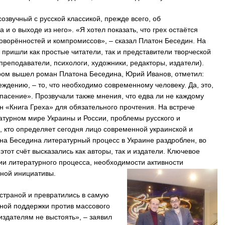
созвучный с русской классикой, прежде всего, об
 и о выходе из него». «Я хотел показать, что грех остаётся
оворённостей и компромиссов», – сказал Платон Беседин. На
 пришли как простые читатели, так и представители творческой
реподаватели, психологи, художники, редакторы, издатели).
ором вышел роман Платона Беседина, Юрий Иванов, отметил:
еждению, – то, что необходимо современному человеку. Да, это,
спасение». Прозвучали также мнения, что едва ли не каждому
 «Книга Греха» для обязательного прочтения. На встрече
атурном мире Украины и России, проблемы русского и
м, кто определяет сегодня лицо современной украинской и
на Беседина литературный процесс в Украине раздроблен, во
 этот счёт высказались как авторы, так и издатели. Ключевое
и литературного процесса, необходимости активности
чной инициативы.
страной и превратились в самую
нной поддержки против массового
здателям не выстоять», – заявил