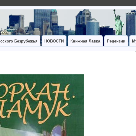
сского Безрубежья
НОВОСТИ
Книжная Лавка
Рецензии
М