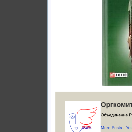
Оргкоми
Объединение Р
More Posts
-
Yo