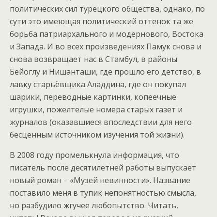
политических сил турецкого общества, однако, по
сути это имеющая политический оттенок та же
борьба патриархального и модернового, Востока
и Запада. И во всех произведениях Памук снова и
снова возвращает нас в Стамбул, в районы
Бейоглу и Нишанташи, где прошло его детство, в
лавку старьёвщика Аладдина, где он покупал
шарики, переводные картинки, копеечные
игрушки, пожелтелые номера старых газет и
журналов (оказавшиеся впоследствии для него
бесценным источником изучения той жи
з
ни).
В 2008 году промелькнула информация, что
писатель после десятилетней работы выпускает
новый роман – «Музей невинности». Название
поставило меня в тупик непонятностью смысла,
но разбудило жгучее любопытство. Читать,