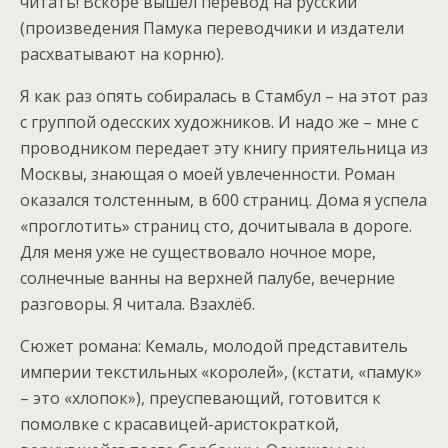
читать! Вскоре вышел перевод на русский
(произведения Памука переводчики и издатели
расхватывают на корню).
Я как раз опять собиралась в Стамбул – на этот раз
с группой одесских художников. И надо же – мне с
проводником передает эту книгу приятельница из
Москвы, знающая о моей увлеченности. Роман
оказался толстенным, в 600 страниц. Дома я успела
«проглотить» страниц сто, дочитывала в дороге.
Для меня уже не существовало ночное море,
солнечные ванны на верхней палубе, вечерние
разговоры. Я читала. Взахлёб.
Сюжет романа: Кемаль, молодой представитель
империи текстильных «королей», (кстати, «памук»
– это «хлопок»), преуспевающий, готовится к
помолвке с красавицей-аристократкой,