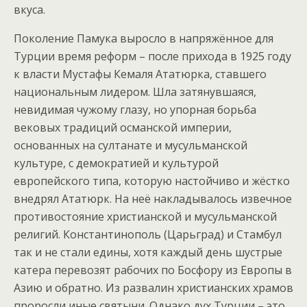
вкуса.
Поколение Памука выросло в напряжённое для
Турции время реформ – после прихода в 1925 году
к власти Мустафы Кемаля Ататюрка, ставшего
национальным лидером. Шла затянувшаяся,
невидимая чужому глазу, но упорная борьба
вековых традиций османской империи,
основанных на султанате и мусульманской
культуре, с демократией и культурой
европейского типа, которую настойчиво и жёстко
внедрял Ататюрк. На неё накладывалось извечное
противостояние христианской и мусульманской
религий. Константинополь (Царьград) и Стамбул
так и не стали едины, хотя каждый день шустрые
катера перевозят рабочих по Босфору из Европы в
Азию и обратно. Из развалин христианских храмов
проросли иные святыни. Однако дух Турции – это