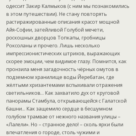
одессит Закир Калмыков (с ним мы познакомились
в этом путешествии). Не стану повторять
растиражированные описания красот мощной
Айя-Софии, затейливой Голубой мечети,
роскошных дворцов Топкапы, гробницы
Роксоланы и прочего. Лишь несколько
импрессионистических штрихов, выражающих
скорее эмоции, чем видимое глазу. Помнится, как
пронзила меня загадочность чёрных омутов в
подземном хранилище воды Йеребатан, где
жёлтыми хризантемами вспыхивали отражения
светильников… Как захватило дух от круговой
панорамы Стамбула, открывающейся с Галатской
башни… Как защемило сердце в бесшумном
голубом трамвае от нежного названия улицы –
«Лалели». Но – странное дело! – сколь ярки были
впечатления о городе, столь чужими и