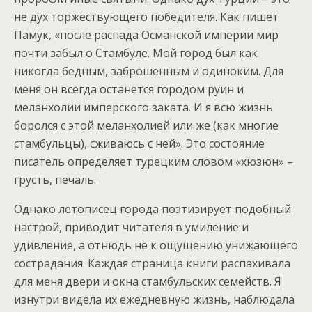
не дух торжествующего победителя. Как пишет
Памук, «после распада Османской империи мир
почти забыл о Стамбуле. Мой город был как
никогда бедным, заброшенным и одиноким. Для
меня он всегда останется городом руин и
меланхолии имперского заката. И я всю жизнь
боролся с этой меланхолией или же (как многие
стамбульцы), сживаюсь с ней». Это состояние
писатель определяет турецким словом «хюзюн» –
грусть, печаль.
Однако летописец города поэтизирует подобный
настрой, приводит читателя в умиление и
удивление, а отнюдь не к ощущению унижающего
сострадания. Каждая страница книги распахивала
для меня двери и окна стамбульских семейств. Я
изнутри видела их ежедневную жизнь, наблюдала