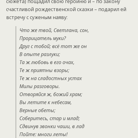
сюжета) пощадил свою героиню и – по закону
счастливой рождественской сказки – подарил ей
встречу с суженым наяву:
Что же твой, Светлана, сон,
Прорицатель муки?
Друг с тобой; всё тот же он
В опыте разлуки;
Та ж любовь в его очах,
Те ж приятны взоры;
Те ж на сладостных устах
Милы разговоры.
Отворяйся ж, божий храм;
Вы летите к небесам,
Верные обеты;
Соберитесь, стар и млад;
Сдвинув звонки чаши, в лад
Пойте: многи леты!