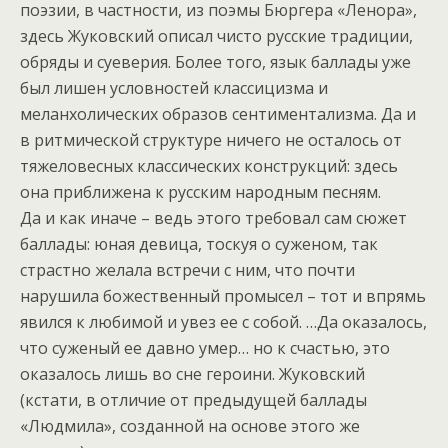
поэзии, в частности, из поэмы Бюргера «Ленора»,
здесь Жуковский описал чисто русские традиции,
обряды и суеверия. Более того, язык баллады уже
был лишен условностей классицизма и
меланхолических образов сентиментализма. Да и
в ритмической структуре ничего не осталось от
тяжеловесных классических конструкций: здесь
она приближена к русским народным песням.
Да и как иначе – ведь этого требовал сам сюжет
баллады: юная девица, тоскуя о суженом, так
страстно желала встречи с ним, что почти
нарушила божественный промысел – тот и впрямь
явился к любимой и увез ее с собой. …Да оказалось,
что суженый ее давно умер… но к счастью, это
оказалось лишь во сне героини. Жуковский
(кстати, в отличие от предыдущей баллады
«Людмила», созданной на основе этого же