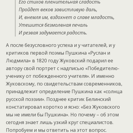
Его стихов пленительная сладость
Пройдет веков завистливую даль,
И, внемля им, вздохнет о славе младость,
Утешится безмолвная печаль
И резвая задумается радость.
А после безусловного успеха и у читателей, и у
критиков первой поэмы Пушкина «Руслан и
Людмила» в 1820 году Жуковский подарил ее
автору свой портрет с надписью «Победителю-
ученику от побежденного учителя». И именно
Жуковскому, по свидетельствам современников,
принадлежит определение Пушкина как «солнца
русской поэзии». Позднее критик Белинский
констатировал коротко и ясно: «Без Жуковского
мы не имели бы Пушкина». Но почему – об этом
сегодня знает лишь узкий круг специалистов.
Попробуем и мы ответить на этот вопрос.