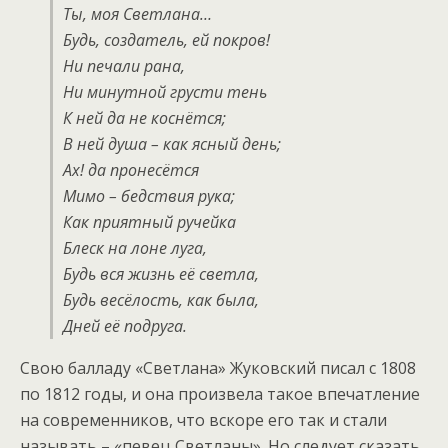
Ты, моя Светлана…
Будь, создатель, ей покров!
Ни печали рана,
Ни минутной грусти тень
К ней да не коснётся;
В ней душа – как ясный день;
Ах! да пронесётся
Мимо – бедствия рука;
Как приятный ручейка
Блеск на лоне луга,
Будь вся жизнь её светла,
Будь весёлость, как была,
Дней её подруга.
Свою балладу «Светлана» Жуковский писал с 1808
по 1812 годы, и она произвела такое впечатление
на современников, что вскоре его так и стали
называть – «певец Светланы». Но следует сказать,