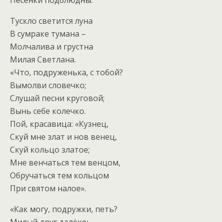
Песенки подблюдны.
Тускло светится луна
В сумраке тумана –
Молчалива и грустна
Милая Светлана.
«Что, подруженька, с тобой?
Вымолви словечко;
Слушай песни круговой;
Вынь себе колечко.
Пой, красавица: «Кузнец,
Скуй мне злат и нов венец,
Скуй кольцо златое;
Мне венчаться тем венцом,
Обручаться тем кольцом
При святом налое».
«Как могу, подружки, петь?