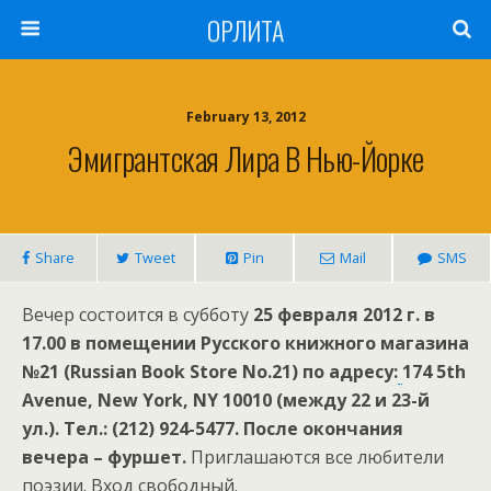
ОРЛИТА
February 13, 2012
Эмигрантская Лира В Нью-Йорке
Share
Tweet
Pin
Mail
SMS
Вечер состоится в субботу
25 февраля 2012 г. в
17.00
в помещении Русского книжного магазина
№21 (Russian Book Store No.21) по адресу:
174 5
th
Avenue
,
New
York
,
NY
10010 (между 22 и 23-й
ул.). Тел.: (212) 924-5477. После окончания
вечера – фуршет.
Приглашаются все любители
поэзии. Вход свободный.