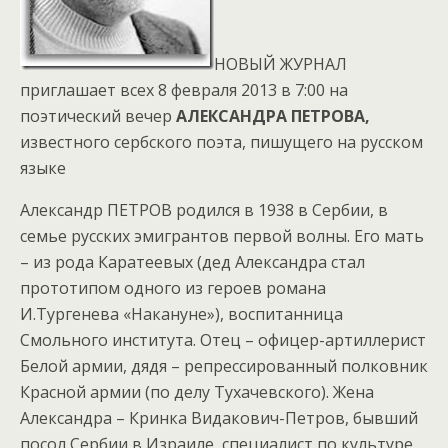
НОВЫЙ ЖУРНАЛ
приглашает всех 8 февраля 2013 в 7:00 на
поэтический вечер
АЛЕКСАНДРА ПЕТРОВА,
известного сербского поэта, пишущего на русском
языке
Александр ПЕТРОВ родился в 1938 в Сербии, в
семье русских эмигрантов первой волны. Его мать
– из рода Каратеевых (дед Александра стал
прототипом одного из героев романа
И.Тургенева «Накануне»), воспитанница
Смольного института. Отец – офицер-артиллерист
Белой армии, дядя – репрессированный полковник
Красной армии (по делу Тухачевского). Жена
Александра – Кринка Видакович-Петров, бывший
посол Сербии в Израиле, специалист по культуре