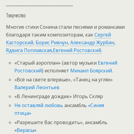
________________________________
Творчество
Многие стихи Сонина стали песнями и романсами
благодаря таким композиторам, как
Сергей
Касторский
,
Борис Ривчун
,
Александр Журбин
,
Ядвига Поплавская
,
Евгений Ростовский
.
«Старый аэроплан» (автор музыки
Евгений
Ростовский
) исполняет
Михаил Боярский
.
«Всё на свете впервые», «Танец на углях»
Валерий Леонтьев
«В Ленинграде дождик» Игорь Скляр
Не оставляй любовь
ансамбль
«Синяя
птица»
«Разрешите Вас проводить», ансамбль
«
Верасы
»