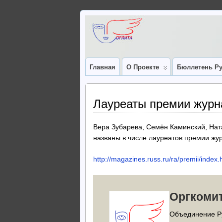
Главная
О Проекте
Бюллетень Ру
Лауреаты премии журна
Вера Зубарева, Семён Каминский, Нат
названы в числе лауреатов премии жур
http://magazines.russ.ru/ra/premii/index.
Оргкоми
Объединение Р