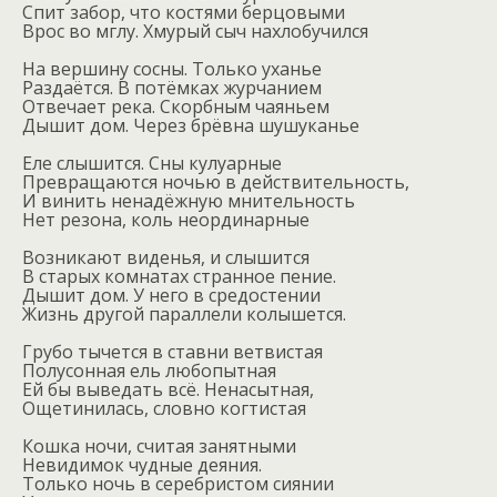
Спит забор, что костями берцовыми
Врос во мглу. Хмурый сыч нахлобучился
На вершину сосны. Только уханье
Раздаётся. В потёмках журчанием
Отвечает река. Скорбным чаяньем
Дышит дом. Через брёвна шушуканье
Еле слышится. Сны кулуарные
Превращаются ночью в действительность,
И винить ненадёжную мнительность
Нет резона, коль неординарные
Возникают виденья, и слышится
В старых комнатах странное пение.
Дышит дом. У него в средостении
Жизнь другой параллели колышется.
Грубо тычется в ставни ветвистая
Полусонная ель любопытная
Ей бы выведать всё. Ненасытная,
Ощетинилась, словно когтистая
Кошка ночи, считая занятными
Невидимок чудные деяния.
Только ночь в серебристом сиянии