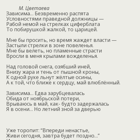
М. Цветаева
Зависима… Безвременно распята
Условностями праведной должницы —
Рабой немой на стрелках циферблата
То побирушкой жалкой, то царицей.
Мне бы просить, но время жаждет власти —
Застыли стрелки в зоне повеленья.
Мне бы велеть, но пламенные страсти
Вросли в меня крылами вожделенья.
Над головой снега, озябший иней,
Внизу жара и тень от пышной кроны,
К одной руке льнут жёлтые осины,
А к той, что ближе к сердцу, май влюблённый.
Зависима… Едва зарубцевалась
Обида от ноябрьской потери,
Врываюсь в май, как- будто задержалась
Я в осени… Но летний зной за дверью
Уже торопит: “Впереди ненастье,
Живи сегодня, завтра будет поздно…”