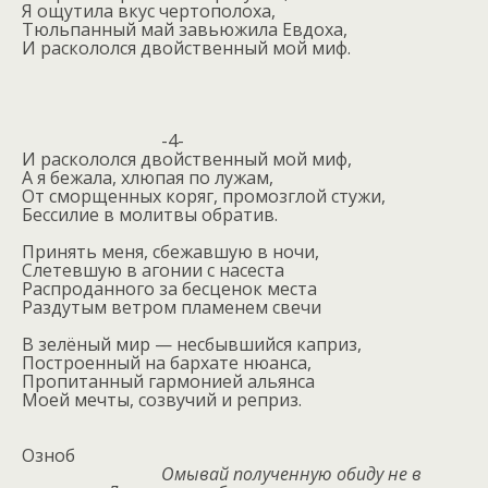
Я ощутила вкус чертополоха,
Тюльпанный май завьюжила Евдоха,
И раскололся двойственный мой миф.
-4-
И раскололся двойственный мой миф,
А я бежала, хлюпая по лужам,
От сморщенных коряг, промозглой стужи,
Бессилие в молитвы обратив.
Принять меня, сбежавшую в ночи,
Слетевшую в агонии с насеста
Распроданного за бесценок места
Раздутым ветром пламенем свечи
В зелёный мир — несбывшийся каприз,
Построенный на бархате нюанса,
Пропитанный гармонией альянса
Моей мечты, созвучий и реприз.
Озноб
Омывай полученную обиду не в