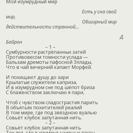
Мой изумрудный мир
Есть у сна свой
мир,
Обширный мир
действительности странной…
Д.
Байрон
– 1 –
Сумбурности растрёпанных затей
Противовесом томности услада — ­­
Бальзам дремоты пафосной Эллады,
Что в чай вечерний капает Морфей.
И похищают душу до зари
Крылатые служители каприза,
И в изумрудном сне под шёпот бриза
С блаженством заключаю я пари,
Чтоб с чувством сладострастия парить
В объятьях похитителей реалий
В том мире, где под звёздною вуалью
Совьёт клубок запутанная нить.
– 2 –
Совьёт клубок запутанная нить
Тех лет, где в изумруд наивных вёсен