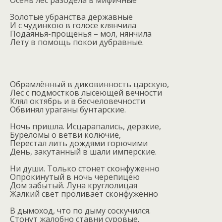
Осень лес разодела в мифичные
Золотые убранства державные
И с чудинкою в голосе клянчила
Подаянья-прощенья – мол, нянчила
Лету в помощь покои дубравные.
Обрамлённый в диковинность царскую,
Лес с подмостков лысеющей вечности
Клял октябрь и в бесчеловечности
Обвинял ураганы бунтарские.
Ночь пришла. Исцарапались, дерзкие,
Буреломы о ветви колючие,
Перестал лить дождями горючими
День, закутанный в шали имперские.
Ни души. Только стонет сконфуженно
Опрокинутый в ночь черепицею
Дом забытый. Луна круглолицая
Жалкий свет проливает сконфуженно
В дымоход, что по дыму соскучился.
Стонут жалобно ставни суровые.