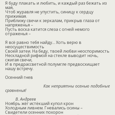
Я буду плакать и любить, и каждый раз бежать из
мая,
Чтоб журавля не упустить, синицу к сердцу
прижимая.
Приближу свечи к зеркалам, прикрыв глаза от
напряженья –
Пусть воска катится слеза с огней немого
отраженья –
Я всё равно тебя найду… Хоть верю в
неосуществимость
Своей затеи. На беду, твоей любви неоспоримость
Нескладной рифмой на стекле выводит ночь,
сжигая свечи,
И в предрассветной полумгле предвосхищает
нашу встречу.
Осенний гнев
Как неприятны осенью подобные
сравненья!
В. Андреев
Ноябрь жёг истёкший купол крон
Холодным ливнем. Гневались осины –
Свидетели осенних похорон