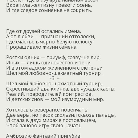
Вкрапила желтизну тревоги осень,
И где следов сомненья не сокрыть.
Где от друзей остались имена,
А от любви — признаний отголоски,
Где счастье в чёрно-белую полоску
Проращивало жизни семена.
Ростки одних — триумф, созвучье лир,
Иных — лишь одиночество и тени.
И в этом адском жизненном сплетеньи
Шёл мой любовно-шахматный турнир.
-3
–
Шёл мой любовно-шахматный турнир,
Скрестивший два клинка, две чуждых касты:
Реалий, прародителей контрастов,
И детских снов — мой изумрудный мир.
Хотелось в реверансе повенчать
Две веры, но песок скользил сквозь пальцы,
И стала в двух мирах я постояльцем,
Чтоб заново игру свою начать.
Амброзию фантазий пригубив,