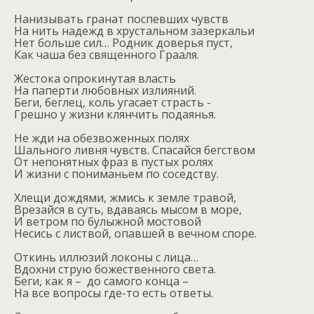
Нанизывать гранат поспевших чувств
На нить надежд в хрустальном зазеркальи
Нет больше сил… Родник доверья пуст,
Как чаша без священного Грааля.
Жестока опрокинутая власть
На паперти любовных излияний.
Беги, беглец, коль угасает страсть ­­-
Грешно у жизни клянчить подаянья.
Не жди на обезвоженных полях
Шального ливня чувств. Спасайся бегством
От непонятных фраз в пустых ролях
И жизни с пониманьем по соседству.
Хлещи дождями, жмись к земле травой,
Врезайся в суть, вдаваясь мысом в море,
И ветром по булыжной мостовой
Несись с листвой, опавшей в вечном споре.
Откинь иллюзий локоны с лица…
Вдохни струю божественного света.
Беги, как я –
до самого конца –
На все вопросы где-то есть ответы.