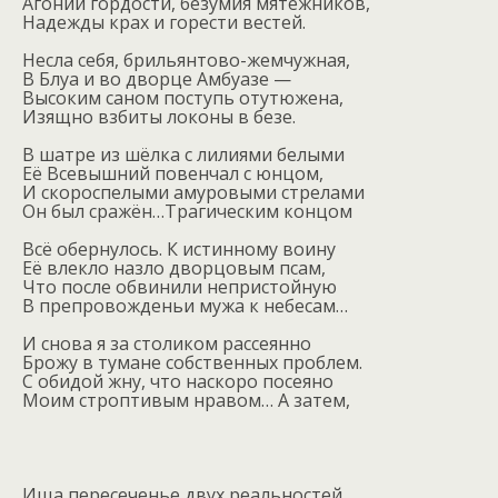
Агоний гордости, безумия мятежников,
Надежды крах и горести вестей.
Несла себя, брильянтово-жемчужная,
В Блуа и во дворце Амбуазе —
Высоким саном поступь отутюжена,
Изящно взбиты локоны в безе.
В шатре из шёлка с лилиями белыми
Её Всевышний повенчал с юнцом,
И скороспелыми амуровыми стрелами
Он был сражён…Трагическим концом
Всё обернулось. К истинному воину
Её влекло назло дворцовым псам,
Что после обвинили непристойную
В препровожденьи мужа к небесам…
И снова я за столиком рассеянно
Брожу в тумане собственных проблем.
С обидой жну, что наскоро посеяно
Моим строптивым нравом… А затем,
Ища пересеченье двух реальностей,