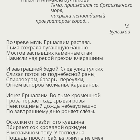
Тьма, пришедшая со Средиземного
моря,
накрыла ненавидимый
прокуратором город…
М.
Булгаков
Во чреве мглы Ершалаим растаял,
Тьма сожрала пугающую башню.
Мостов застывших каменные стаи
Нависли над рекой грехом вчерашним
И завтрашней бедой. След улиц гулких
Слизал поток из поднебесной раны,
Стирая храм, базары, переулки,
Огнём вспоров молчанье караванов.
Исчез Ершалаим. Во тьме кромешной
Гроза терзает сад, срывая розы.
Неистощимый дождь небезуспешно
По завтрашнему дню роняет слёзы.
Осколки от разбитого кувшина
Вбирают сок кровавой орхидеи
В мозаичном полу. У господина
Пощады просит раб, взглянуть не смея