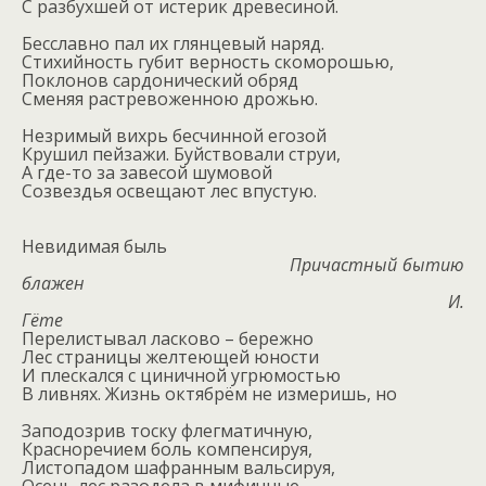
С разбухшей от истерик древесиной.
Бесславно пал их глянцевый наряд.
Стихийность губит верность скоморошью,
Поклонов сардонический обряд
Сменяя растревоженною дрожью.
Незримый вихрь бесчинной егозой
Крушил пейзажи. Буйствовали струи,
А где-то за завесой шумовой
Созвездья освещают лес впустую.
Невидимая быль
Причастный бытию
блажен
И.
Гёте
Перелистывал ласково – бережно
Лес страницы желтеющей юности
И плескался с циничной угрюмостью
В ливнях. Жизнь октябрём не измеришь, но
Заподозрив тоску флегматичную,
Красноречием боль компенсируя,
Листопадом шафранным вальсируя,