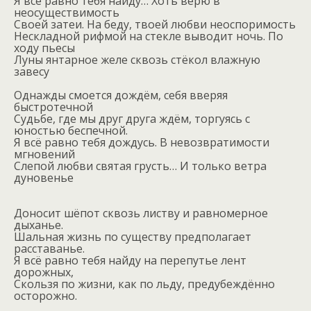
Я всё равно тебя найду… Хоть верю в
неосуществимость
Своей затеи. На беду, твоей любви неоспоримость
Нескладной рифмой на стекле выводит ночь. По
ходу пьесы
Луны янтарное желе сквозь стёкол влажную
завесу
Однажды смоется дождём, себя вверяя
быстротечной
Судьбе, где мы друг друга ждём, торгуясь с
юностью беспечной.
Я всё равно тебя дождусь. В невозвратимости
мгновений
Слепой любви святая грусть… И только ветра
дуновенье
Доносит шёпот сквозь листву и равномерное
дыханье.
Шальная жизнь по существу предполагает
расставанье.
Я всё равно тебя найду на перепутье лент
дорожных,
Скользя по жизни, как по льду, предубеждённо
осторожно.