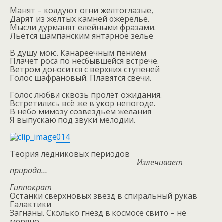
Манят – колдуют огни желтоглазые,
Дарят из жёлтых камней ожерелье.
Мысли дурманят елейными фразами.
Льётся шампанским янтарное зелье
В душу мою. Канареечным пением
Плачет роса по несбывшейся встрече.
Ветром доносится с верхних ступеней
Голос шафрановый. Плавятся свечи.
Голос любви сквозь пролёт ожидания.
Встретились всё же в укор непогоде.
В небо мимозу созвездьем желания
Я выпускаю под звуки мелодии.
Теория ледниковых периодов
Излечивает
природа…
Гиппократ
Останки сверхновых звёзд в спиральный рукав
Галактики
Загнаны. Сколько гнёзд в космосе свито – не
меряно.