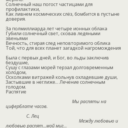
Солнечный наш погост частицами для
профилактики,
Как ливнем космических слёз, бомбится в пустыне
доверия.
За полмиллиарда лет четыре ионных облака
Губили солнечный свет, сковав ледяными
звеньями
Вечность, стирая след неповторимого облика
Той, что для всех планет загадкой нагромождения
Была с первых дней, и Бог, во льды заключив
бездушие,
Сушу с глазами морей терзал долговременным
холодом,
Осколками витражей кольнув охладевшие души,
Застывшие в неглиже… Лечение солнечным
голодом.
Распятие
Мы распяты на
циферблате часов.
С. Лец
Между любовью и
любовью распят…мой миг…