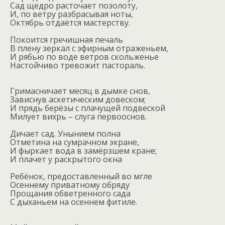
Сад щедро расточает позолоту,
И, по ветру разбрасывая ноты,
Октябрь отдаётся мастерству.
Покоится гречишная печаль
В плену зеркал с эфирным отраженьем,
И рябью по воде ветров скольженье
Настойчиво тревожит пастораль.
Гримасничает месяц в дымке снов,
Зависнув аскетическим довеском;
И прядь берёзы с плачущей подвеской
Милует вихрь – слуга первооснов.
Дичает сад. Унынием полна
Отметина на сумрачном экране,
И фыркает вода в замёрзшем кране;
И плачет у раскрытого окна
Ребёнок, предоставленный во мгле
Осеннему приватному обряду
Прощания обветренного сада
С дыханьем на осеннем фитиле.