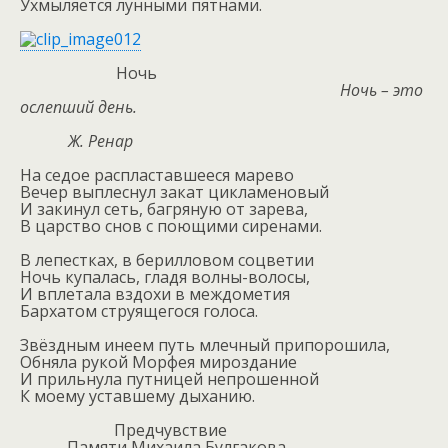
Ухмыляется лунными пятнами.
Ночь
Ночь – это
ослепший день.
Ж. Ренар
На седое распластавшееся марево
Вечер выплеснул закат цикламеновый
И закинул сеть, багряную от зарева,
В царство снов с поющими сиренами.
В лепестках, в берилловом соцветии
Ночь купалась, гладя волны-волосы,
И вплетала вздохи в междометия
Бархатом струящегося голоса.
Звёздным инеем путь млечный припорошила,
Обняла рукой Морфея мироздание
И прильнула путницей непрошенной
К моему уставшему дыханию.
Предчувствие
Памяти Михаила Булгакова