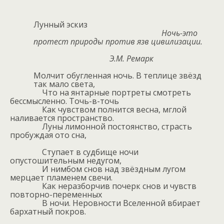
Лунный эскиз
Ночь-это
протест природы против язв цивилизации.
Э.М. Ремарк
Молчит обугленная ночь. В теплице звёзд
так мало света,
Что на янтарные портреты смотреть
бессмысленно. Точь-в-точь
Как чувством полнится весна, мглой
наливается пространство.
Луны лимонной постоянство, страсть
пробуждая ото сна,
Ступает в судбище ночи
опустошительным недугом,
И нимбом снов над звёздным лугом
мерцает пламенем свечи.
Как неразборчив почерк снов и чувств
повторно-переменных
В ночи. Неровности Вселенной вбирает
бархатный покров.