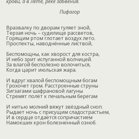
крови, а в Лете, реке забвения.
Пифагор
Вразвалку по дворам гуляет зной,
Терзая ночь – судилище рассветов,
Горящим ртом глотает воздух лето.
Проспекты, наводнённые листвой,
Беспомощны, как хворост для костра,
И небо зрит испуганной волчицей.
За влагой бесполезно волочиться,
Когда царит июльская жара.
И вдруг хвалой беспомощным богам
Грохочет гром. Расстроенные струны
Зигзагами шафрановой лагуны
Стремят полёт к печальным берегам
И нитью молний вяжут звёздный сноп.
Рыдает ночь с присущим сладострастьем,
И в сердце отдаётся сопричастием
Намокших крон болезненный озноб.