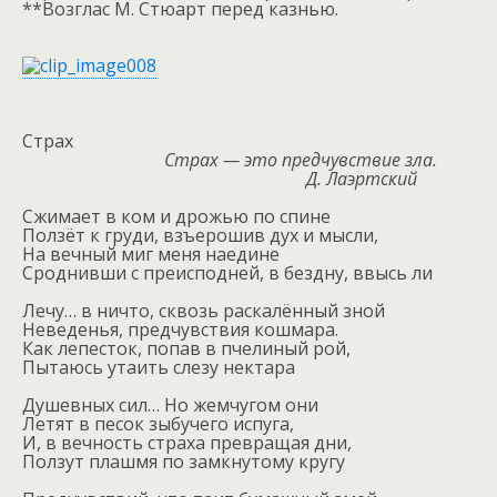
**Возглас М. Стюарт перед казнью.
Страх
Страх — это предчувствие зла.
Д. Лаэртский
Сжимает в ком и дрожью по спине
Ползёт к груди, взъерошив дух и мысли,
На вечный миг меня наедине
Сроднивши с преисподней, в бездну, ввысь ли
Лечу… в ничто, сквозь раскалённый зной
Неведенья, предчувствия кошмара.
Как лепесток, попав в пчелиный рой,
Пытаюсь утаить слезу нектара
Душевных сил… Но жемчугом они
Летят в песок зыбучего испуга,
И, в вечность страха превращая дни,
Ползут плашмя по замкнутому кругу