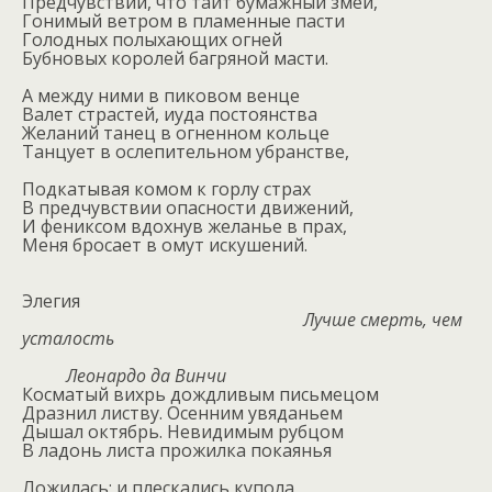
Предчувствий, что таит бумажный змей,
Гонимый ветром в пламенные пасти
Голодных полыхающих огней
Бубновых королей багряной масти.
А между ними в пиковом венце
Валет страстей, иуда постоянства
Желаний танец в огненном кольце
Танцует в ослепительном убранстве,
Подкатывая комом к горлу страх
В предчувствии опасности движений,
И фениксом вдохнув желанье в прах,
Меня бросает в омут искушений.
Элегия
Лучше смерть, чем
усталость
Леонардо да Винчи
Косматый вихрь дождливым письмецом
Дразнил листву. Осенним увяданьем
Дышал октябрь. Невидимым рубцом
В ладонь листа прожилка покаянья
Ложилась; и плескались купола