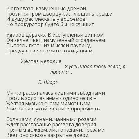
В его глаза, измученные дрёмой.
Грозится гром дворцу расплющить крышу
И душу расплескать у водоёмов.
Но прокуратор будто бы не слышит
Ударов дерзких. В исступленьи винном
Он зелье пьёт, измученный страданьем.
Пытаясь ткать из мыслей паутину,
Предчувствие томится ожиданьем.
Жёлтая мелодия
Я услышала твой голос, я
пришла…
Э. Шюре
Мягко рассыпалась ливнями звёздными
Гроздь золотая немых одиночеств –
Жёлтая музыка снами мимозными
Льётся разлукой из книги пророчеств.
Солнцами, лунами, чайными розами
Ждёт расставанье рассвета доверия;
Пряным дождём, листопадами, грёзами
Веет оно сквозь закрытые двери.