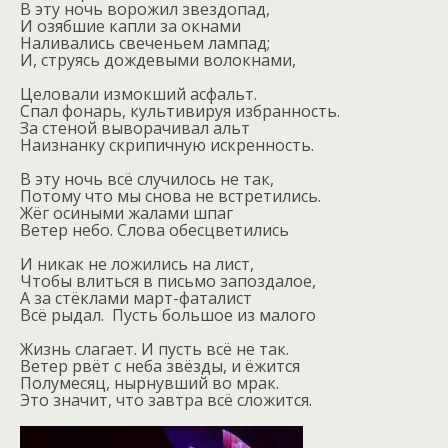
В эту ночь ворожил звездопад,
И озябшие капли за окнами
Наливались свеченьем лампад;
И, струясь дождевыми волокнами,
Целовали измокший асфальт.
Спал фонарь, культивируя избранность.
За стеной выворачивал альт
Наизнанку скрипичную искренность.
В эту ночь всё случилось не так,
Потому что мы снова не встретились.
Жёг осиными жалами шпаг
Ветер небо. Слова обесцветились
И никак не ложились на лист,
Чтобы влиться в письмо запоздалое,
А за стёклами март-фаталист
Всё рыдал.
Пусть большое из малого
Жизнь слагает. И пусть всё не так.
Ветер рвёт с неба звёзды, и ёжится
Полумесяц, нырнувший во мрак.
Это значит, что завтра всё сложится.