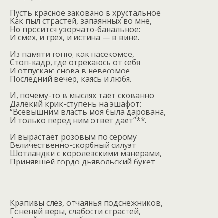
Пусть красное заковано в хрустальное
Как пыл страстей, запаянных во мне,
Но просится узорчато-банальное:
И смех, и грех, и истина — в вине.
Из памяти гоню, как насекомое,
Стоп-кадр, где отрекаюсь от себя
И отпускаю снова в невесомое
Последний вечер, каясь и любя.
И, почему-то в мыслях тает скованно
Далёкий крик-ступень на эшафот:
“Всевышним власть моя была дарована,
И только перед ним ответ даёт”**.
И вырастает розовым по серому
Величественно-скорбный силуэт
Шотландки с королевскими манерами,
Принявшей гордо дьявольский букет
Крапивы слёз, отчаянья подснежников,
Гонений веры, слабости страстей,