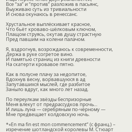
Все “за” и “против” разложив в пасьянс,
Выуживаю суть из тривиальности
И снова окунаюсь в ренессанс.
Хрустальное выплёскивает красное,
Что бьёт кроваво-шёлковым ключом,
Плащом струясь, окутав душу страстную
Пред павшим на колени палачом.
Я, вздрогнув, возрождаюсь к современности,
Держа в руке согретое вино.
И памятью страниц из книги древности
На скатерти кровавое пятно.
Как в полусне плачу за недопитое,
Вдохнув весну, ворвавшуюся в ад
Запутавшихся мыслей, где разбитое
Заныло вдруг, как много лет назад.
По переулкам звёзды беспризорные
Меня влекут от предрассудков прочь…
И лишь луна — серебряным по-чёрному —
Мне предвещает колдовскую ночь.
*«
En
ma
fin
est
mon
commencement
” (с франц.) –
изречение шотландской королевы М. Стюарт