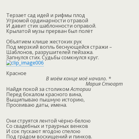
Терзает сад идей и рифмы плод
Угрюмой ординарности отравой
И давит стих шаблонности оправой.
Крылатой музы прерван был полёт
Объятием клише жестоких рук
Под мерзкий вопль беснующейся стражи –
Шаблонов, разрушителей пейзажа.
Запнулся стих. Судьбы сомкнулся круг.
Красное
В моём конце моё начало. *
Мария Стюарт
Найдя покой за столиком
Астории
Перед бокалом красного вина,
Выщипываю пышную историю,
Просеиваю даты, имена.
Они струятся лентой чёрно-белою
Со свадебных и траурных венков
И сок пускают ягодою спелою
Под градом восхищений и пинков.