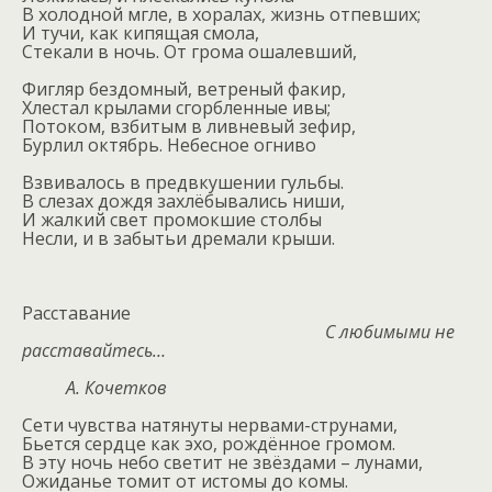
В холодной мгле, в хоралах, жизнь отпевших;
И тучи, как кипящая смола,
Стекали в ночь. От грома ошалевший,
Фигляр бездомный, ветреный факир,
Хлестал крылами сгорбленные ивы;
Потоком, взбитым в ливневый зефир,
Бурлил октябрь. Небесное огниво
Взвивалось в предвкушении гульбы.
В слезах дождя захлёбывались ниши,
И жалкий свет промокшие столбы
Несли, и в забытьи дремали крыши.
Расставание
С любимыми не
расставайтесь…
А. Кочетков
Сети чувства натянуты нервами-струнами,
Бьется сердце как эхо, рождённое громом.
В эту ночь небо светит не звёздами – лунами,
Ожиданье томит от истомы до комы.