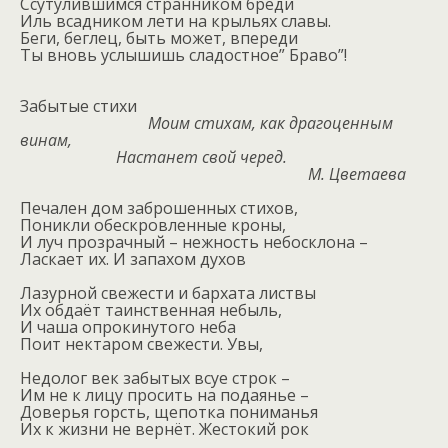
Ссутулившимся странником бреди
Иль всадником лети на крыльях славы.
Беги, беглец, быть может, впереди
Ты вновь услышишь сладостное” Браво”!
Забытые стихи
Моим стихам, как драгоценным
винам,
Настанет свой черед.
М. Цветаева
Печален дом заброшенных стихов,
Поникли обескровленные кроны,
И луч прозрачный – нежность небосклона –
Ласкает их. И запахом духов
Лазурной свежести и бархата листвы
Их обдаёт таинственная небыль,
И чаша опрокинутого неба
Поит нектаром свежести. Увы,
Недолог век забытых всуе строк –
Им не к лицу просить на подаянье –
Доверья горсть, щепотка пониманья
Их к жизни не вернёт. Жестокий рок