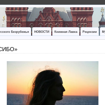
сского Безрубежья
НОВОСТИ
Книжная Лавка
Рецензии
М
СИБО»