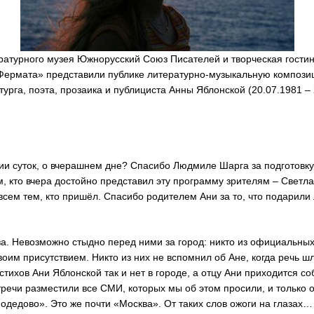
ратурного музея Южнорусский Союз Писателей и творческая гостина
ермата» представили публике литературно-музыкальную компози
рга, поэта, прозаика и публициста Анны Яблонской (20.07.1981 – 2
ении суток, о вчерашнем дне? Спасибо Людмиле Шарга за подготов
м, кто вчера достойно представил эту программу зрителям – Светл
ем тем, кто пришёл. Спасибо родителем Ани за то, что подарили 
а. Невозможно стыдно перед ними за город: никто из официальных 
воим присутствием. Никто из них не вспомнил об Ане, когда речь 
 стихов Ани Яблонской так и нет в городе, а отцу Ани приходится с
тречи разместили все СМИ, которых мы об этом просили, и только о
одедово». Это же почти «Москва». От таких слов ожоги на глазах…