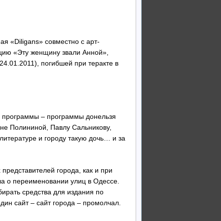
я «Diligans» совместно с арт-
цию «Эту женщину звали Анной»,
4.01.2011), погибшей при теракте в
ку программы – программы донельзя
ане Полининой, Павлу Сальникову,
литературе и городу такую дочь… и за
представителей города, как и при
шла о переименовании улиц в Одессе.
обирать средства для издания по
дин сайт – сайт города – промолчал.