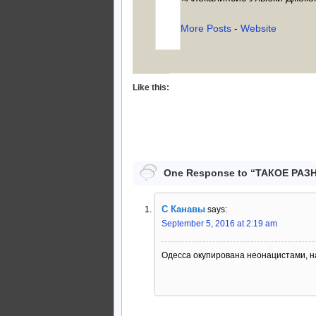
More Posts
-
Website
Like this:
One Response to “ТАКОЕ РА
C Канавы
says:
September 5, 2016 at 2:19 am
Одесса окупирована неонацистами, на