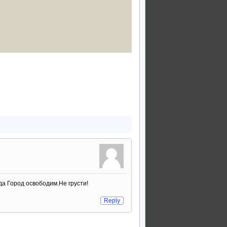
да Город освободим.Не грусти!
Reply