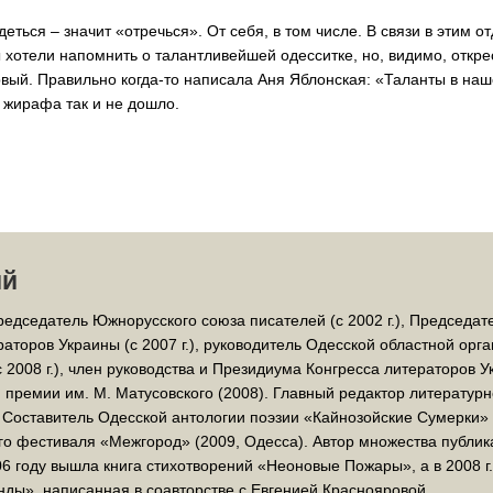
еться – значит «отречься». От себя, в том числе. В связи в этим 
хотели напомнить о талантливейшей одесситке, но, видимо, открес
ервый. Правильно когда-то написала Аня Яблонская: «Таланты в на
о жирафа так и не дошло.
ий
Председатель Южнорусского союза писателей (с 2002 г.), Председа
раторов Украины (с 2007 г.), руководитель Одесской областной ор
2008 г.), член руководства и Президиума Конгресса литераторов Укр
 премии им. М. Матусовского (2008). Главный редактор литературн
 Составитель Одесской антологии поэзии «Кайнозойские Сумерки» 
о фестиваля «Межгород» (2009, Одесса). Автор множества публика
6 году вышла книга стихотворений «Неоновые Пожары», а в 2008 г.
ды», написанная в соавторстве с Евгенией Краснояровой.