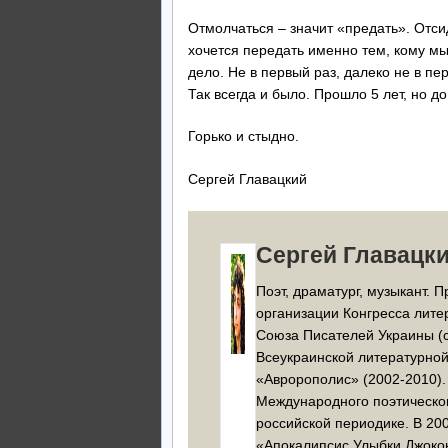
Отмолчаться – значит «предать». Отсид
хочется передать именно тем, кому мы 
дело. Не в первый раз, далеко не в п
Так всегда и было. Прошло 5 лет, но д
Горько и стыдно.
Сергей Главацкий
Сергей Главацк
Поэт, драматург, музыкант. 
организации Конгресса лите
Союза Писателей Украины (с 
Всеукраинской литературной
«Авророполис» (2002-2010).
Международного поэтическог
российской периодике. В 200
«Апокалипсис Улыбки Джокон