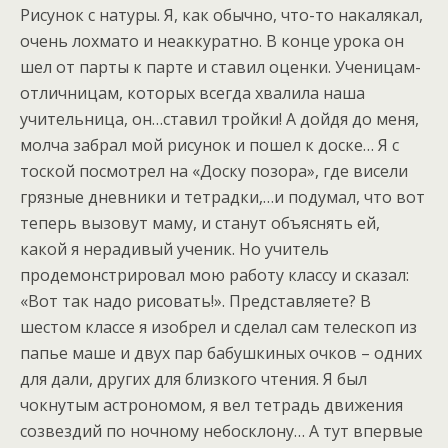
Рисунок с натуры. Я, как обычно, что-то накалякал,
очень лохмато и неаккуратно. В конце урока он
шел от парты к парте и ставил оценки. Ученицам-
отличницам, которых всегда хвалила наша
учительница, он…ставил тройки! А дойдя до меня,
молча забрал мой рисунок и пошел к доске… Я с
тоской посмотрел на «Доску позора», где висели
грязные дневники и тетрадки,…и подумал, что вот
теперь вызовут маму, и станут объяснять ей,
какой я нерадивый ученик. Но учитель
продемонстрировал мою работу классу и сказал:
«Вот так надо рисовать!». Представляете? В
шестом классе я изобрел и сделал сам телескоп из
папье маше и двух пар бабушкиных очков – одних
для дали, других для близкого чтения. Я был
чокнутым астрономом, я вел тетрадь движения
созвездий по ночному небосклону… А тут впервые