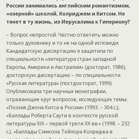
России занимались английским романтизмом,
«озерной» школой, Колриджем и Китсом. Не
тянет в ту жизнь, из Иерусалима к Гипериону?
– Вопрос непростой. Честно ответить можно
только духовнику и то не на одной исповеди.
Кандидатскую диссертацию я защитила по
специальности «литература стран западной
Европы, Америки и Австралии» (докторат, 1986),
докторскую диссертацию – по специальности
«Русская литература» (постдокторат, 1999).
Опубликовала три научных монографии,
отражающие круг вопросов, исследующих темы:
«Поэзия Джона Китса в России» (1993. – 304 с.),
«Баллады Роберта Саути в контексте русской
литературы XIX – первой трети XX вв.» (1998. – 232
с.), «Баллады Сэмюэла Тейлора Колриджа в