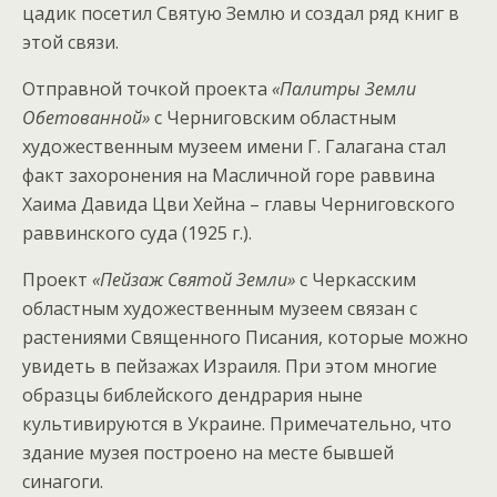
цадик посетил Святую Землю и создал ряд книг в
этой связи.
Отправной точкой проекта
«Палитры Земли
Обетованной»
с Черниговским областным
художественным музеем имени Г. Галагана стал
факт захоронения на Масличной горе раввина
Хаима Давида Цви Хейна – главы Черниговского
раввинского суда (1925 г.).
Проект
«Пейзаж Святой Земли»
с Черкасским
областным художественным музеем связан с
растениями Священного Писания, которые можно
увидеть в пейзажах Израиля. При этом многие
образцы библейского дендрария ныне
культивируются в Украине. Примечательно, что
здание музея построено на месте бывшей
синагоги.