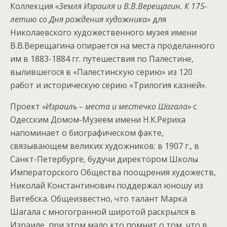
Коллекция
«Земля Израиля и В.В.Верещагин. К 175-
летию со Дня рождения художника»
для
Николаевского художественного музея имени
В.В.Верещагина опирается на места проделанного
им в 1883-1884 гг. путешествия по Палестине,
вылившегося в «Палестинскую серию» из 120
работ и историческую серию «Трилогия казней».
Проект
«Израиль – места и местечко Шагала»
с
Одесским Домом-Музеем имени Н.К.Рериха
напоминает о биографическом факте,
связывающем великих художников: в 1907 г., в
Санкт-Петербурге, будучи директором Школы
Императорского Общества поощрения художеств,
Николай Константинович поддержал юношу из
Витебска. Общеизвестно, что талант Марка
Шагала с многогранной широтой раскрылся в
Израиле, при этом мало кто помнит о том, что в