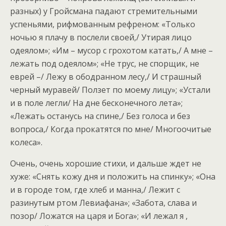
разных) у Гройсмана падают стремительными
успеньями, рифмованным рефреном: «Только
ночью я плачу в послели своей,/ Утирая лицо
одеялом»; «Им – мусор с грохотом катать,/ А мне –
лежать под одеялом»; «Не трус, не спорщик, не
еврей –/ Лежу в ободранном лесу,/ И страшный
черный муравей/ Ползет по моему лицу»; «Устали
и в поле легли/ На дне бесконечного лета»;
«Лежать останусь на спине,/ Без голоса и без
вопроса,/ Когда прокатятся по мне/ Многоочитые
колеса».
Очень, очень хорошие стихи, и дальше ждет не
хуже: «Снять кожу дня и положить на спинку»; «Она
и в городе том, где хлеб и манна,/ Лежит с
разинутым ртом Левиафана»; «Забота, слава и
позор/ Ложатся на царя и Бога»; «И лежал я ,