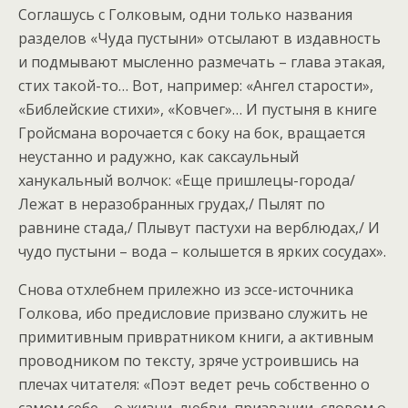
Соглашусь с Голковым, одни только названия
разделов «Чуда пустыни» отсылают в издавность
и подмывают мысленно размечать – глава этакая,
стих такой-то… Вот, например: «Ангел старости»,
«Библейские стихи», «Ковчег»… И пустыня в книге
Гройсмана ворочается с боку на бок, вращается
неустанно и радужно, как саксаульный
ханукальный волчок: «Еще пришлецы-города/
Лежат в неразобранных грудах,/ Пылят по
равнине стада,/ Плывут пастухи на верблюдах,/ И
чудо пустыни – вода – колышется в ярких сосудах».
Снова отхлебнем прилежно из эссе-источника
Голкова, ибо предисловие призвано служить не
примитивным привратником книги, а активным
проводником по тексту, зряче устроившись на
плечах читателя: «Поэт ведет речь собственно о