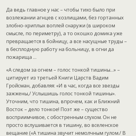
Да ведь главное у нас – чтобы тихо было при
возлежании агнцев с козлищами, без гортанных
злобно-хриплых воплей снаружи (в широком
смысле, по периметру), а то окошко домика уже
превращается в бойницу, а все насущные труды –
в бесплодную работу на больницу, в огни да
пожарища …
«А следом за огнем – голос тонкой тишины…» –
цитирует из третьей Книги Царств Вадим
Гройсман, добавляя: «И в час, когда все звезды
зажжены,/ Услышишь голос тонкой тишины».
Уточним, что тишина, впрочем, как и Ближний
Восток – дело тонкое! Поэт же – существо
восприимчивое, с обостренным слухом. Он не
просто вслушивается в тишину, во вселенское
вещание («А тишина звучит немолчным гулом./ В