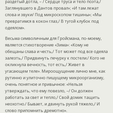
раздетый дотла, – / Сердце труса и тело поэта,/
Заглянувшего в Дантов провал»; «И там лежат
слова и звуки/ Под микроскопом тишины»; «Мы
превратимся в кокон глаз,/ В тугой клубок под
одеялом».
Весьма символичным для Гройсмана, по-моему,
является стихотворение «Зима»: «Кому не
обещаны слава и честь,/ Тот может под все одеяла
залезть,/ Придвинуть печурку к постели./ Кого не
окликнула вечность, тот есть,/ Живет в
угасающем теле». Мироощущение лично мне, как
рутинно и улиточно пишущему микроорганизму,
очень понятное и привычное: «Нельзя
утверждать, что ему повезло, –/ Он должен
работать за свет и тепло,/ Свой домик тащить
неохотно./ Бывает, и двинуть рукой тяжело,/ И
слово припомнить дремотно».