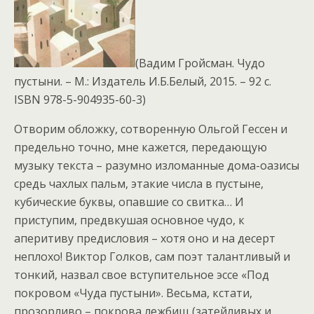
(Вадим Гройсман. Чудо
пустыни. – М.: Издатель И.Б.Белый, 2015. – 92 с.
ISBN 978-5-904935-60-3)
Отворим обложку, сотворенную Ольгой Гессен и
предельно точно, мне кажется, передающую
музыку текста – разумно изломанные дома-оазисы
средь чахлых пальм, этакие числа в пустыне,
кубические буквы, опавшие со свитка… И
приступим, предвкушая основное чудо, к
аперитиву предисловия – хотя оно и на десерт
неплохо! Виктор Голков, сам поэт талантливый и
тонкий, назвал свое вступительное эссе «Под
покровом «Чуда пустыни». Весьма, кстати,
прозорливо – покрова лежбищ (затейливых и