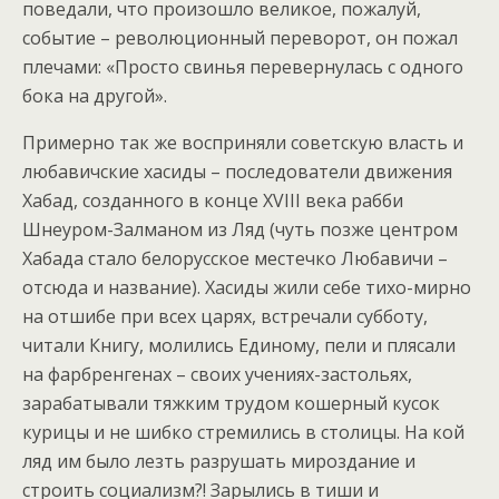
поведали, что произошло великое, пожалуй,
событие – революционный переворот, он пожал
плечами: «Просто свинья перевернулась с одного
бока на другой».
Примерно так же восприняли советскую власть и
любавичские хасиды – последователи движения
Хабад, созданного в конце XVIII века рабби
Шнеуром-Залманом из Ляд (чуть позже центром
Хабада стало белорусское местечко Любавичи –
отсюда и название). Хасиды жили себе тихо-мирно
на отшибе при всех царях, встречали субботу,
читали Книгу, молились Единому, пели и плясали
на фарбренгенах – своих учениях-застольях,
зарабатывали тяжким трудом кошерный кусок
курицы и не шибко стремились в столицы. На кой
ляд им было лезть разрушать мироздание и
строить социализм?! Зарылись в тиши и