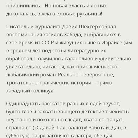
пришипились… Но новая власть и до них
докопалась, взяла в ежовые рукавицы!
Писатель и журналист Давид Шехтер собрал
воспоминания хасидов Хабада, выбравшихся в
свое время из СССР и живущих ныне в Израиле (им
в среднем лет под сто) и литературно их
обработал. Получилось талантливо и удивительно
увлекательно; читается, как приключенческо-
любавичский роман. Реально-невероятные,
трогательно-трагические истории – прямо
хабадный голливуд!
Одиннадцать рассказов разных людей звучат,
будто главы захватывающего детектива: чекисты
неустанно и поколенно следят, хватают, тащат,
стращают («Сдавай, Гад, валюту! Работай, Дан, в
субботу!»), зазря загоняют в лагеря, обещая