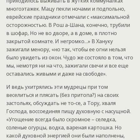
приходилось выживать в жутких коммуналках
многоэтажек. Мацу пекли ночами и подпольно,
еврейские праздники отмечали с «максимальной
осторожностью. В Рош а-Шана, конечно, трубили
в шофар, Но не во дворе, а в доме, в плотно
закрытой комнате. И негромко…» В Хануку
зажигали менору, «но так, чтобы ее огни нельзя
было увидеть из окон. Чудо же состояло в том, что
мы, немотря ни на что, зажигали свечи и все еще
оставались живыми и даже на свободе».
И ведь ухитрялись эти мудрецы при том
веселиться и плясать (без притопа?) на своих
застольях, обсуждать не то-се, а Тору, хваля
Господа, воссоединяя пищу духовную с насущной.
«Угощение всегда было скромное – селедка,
соленые огурцы, водка, вареная картошка. Но
какой духовной энергией они были наполнены,