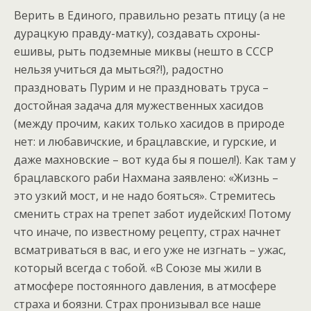
Верить в Единого, правильно резать птицу (а не
дурацкую правду-матку), создавать схроны-
ешивы, рыть подземные миквы (нешто в СССР
нельзя учиться да мыться?!), радостно
праздновать Пурим и не праздновать труса –
достойная задача для мужественных хасидов
(между прочим, каких только хасидов в природе
нет: и любавичские, и брацлавские, и гурские, и
даже махновские – вот куда бы я пошел!). Как там у
брацлавского раби Нахмана заявлено: «Жизнь –
это узкий мост, и не надо бояться». Стремитесь
сменить страх на трепет забот иудейских! Потому
что иначе, по известному рецепту, страх начнет
всматриваться в вас, и его уже не изгнать – ужас,
который всегда с тобой. «В Союзе мы жили в
атмосфере постоянного давления, в атмосфере
страха и боязни. Страх пронизывал все наше