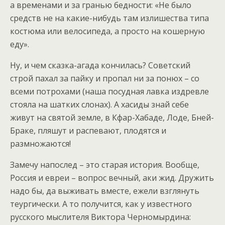
а временами и за гранью бедности: «Не было
средств не на какие-нибудь там излишества типа
костюма или велосипеда, а просто на кошерную
еду».
Ну, и чем сказка-агада кончилась? Советский
строй пахал за пайку и пропал ни за понюх – со
всеми потрохами (наша посудная лавка издревле
стояла на шатких слонах). А хасиды знай себе
живут на святой земле, в Кфар-Хабаде, Лоде, Бней-
Браке, пляшут и распевают, плодятся и
размножаются!
Замечу напослед – это старая история. Вообще,
Россия и евреи – вопрос вечный, аки жид. Дружить
надо бы, да выживать вместе, ежели взглянуть
теургически. А то получится, как у известного
русского мыслителя Виктора Черномырдина: