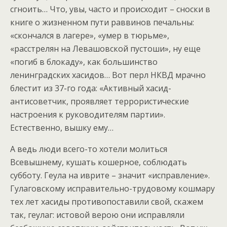
сгноить… Что, увы, часто и происходит – сноски в
книге о жизненном пути раввинов печальны:
«скончался в лагере», «умер в тюрьме»,
«расстрелян на Левашовской пустоши», ну еще
«погиб в блокаду», как большинство
ленинградских хасидов… Вот перл НКВД мрачно
блестит из 37-го года: «Активный хасид-
антисоветчик, проявляет террористические
настроения к руководителям партии».
Естественно, вышку ему…
А ведь люди всего-то хотели молиться
Всевышнему, кушать кошерное, соблюдать
субботу. Геула на иврите – значит «исправление».
Гулаговскому исправительно-трудовому кошмару
тех лет хасиды противопоставили свой, скажем
так, геулаг: истовой верою они исправляли