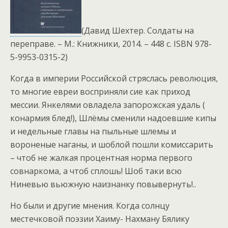
(Давид Шехтер. Солдаты на
переправе. – М.: Книжники, 2014. – 448 с. ISBN 978-
5-9953-0315-2)
Когда в империи Российской стряслась революция,
то многие евреи восприняли сие как приход
мессии. Янкелями овладела запорожская удаль (
конармия блед!), Шлёмы сменили надоевшие кипы
и недельные главы на пыльные шлемы и
вороненые наганы, и шоблой пошли комиссарить
– чтоб не жалкая процентная норма первого
совнаркома, а чтоб сплошь! Шоб таки всю
Ниневью вьюжную наизнанку повывернуть!..
Но были и другие мнения. Когда солнцу
местечковой поэзии Хаиму- Нахману Бялику