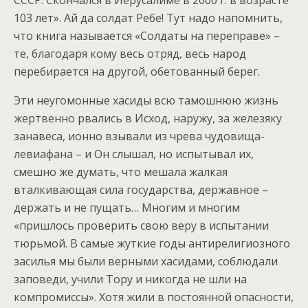
СССР. Скончался в Иерусалиме в 2000 г. в возрасте
103 лет». Ай да солдат Ребе! Тут надо напомнить,
что книга называется «Солдаты на переправе» –
те, благодаря кому весь отряд, весь народ
перебирается на другой, обетованный берег.
Эти неугомонные хасиды всю тамошнюю жизнь
жертвенно рвались в Исход, наружу, за железяку
занавеса, ионно взывали из чрева чудовища-
левиафана – и Он слышал, но испытывал их,
смешно же думать, что мешала жалкая
вталкивающая сила государства, державное –
держать и не пущать… Многим и многим
«пришлось проверить свою веру в испытании
тюрьмой. В самые жуткие годы антирелигиозного
засилья мы были верными хасидами, соблюдали
заповеди, учили Тору и никогда не шли на
компромиссы». Хотя жили в постоянной опасности,