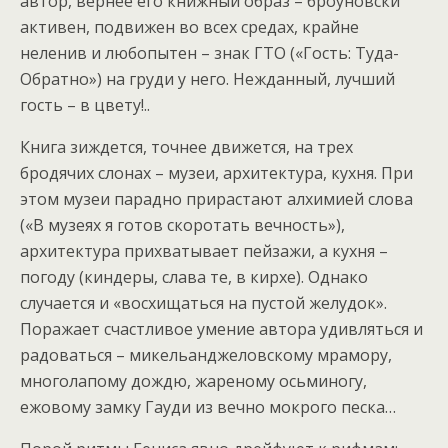
автор, вернее его книжный образ – броуновски
активен, подвижен во всех средах, крайне
неленив и любопытен – знак ГТО («Гость: Туда-
Обратно») на груди у него. Нежданный, лучший
гость – в цвету!..
Книга зиждется, точнее движется, на трех
бродячих слонах – музеи, архитектура, кухня. При
этом музеи парадно прирастают алхимией слова
(«В музеях я готов скоротать вечность»),
архитектура прихватывает пейзажи, а кухня –
погоду (киндеры, слава те, в кирхе). Однако
случается и «восхищаться на пустой желудок».
Поражает счастливое умение автора удивляться и
радоваться – микельанджеловскому мрамору,
многолапому дождю, жареному осьминогу,
ежовому замку Гауди из вечно мокрого песка…