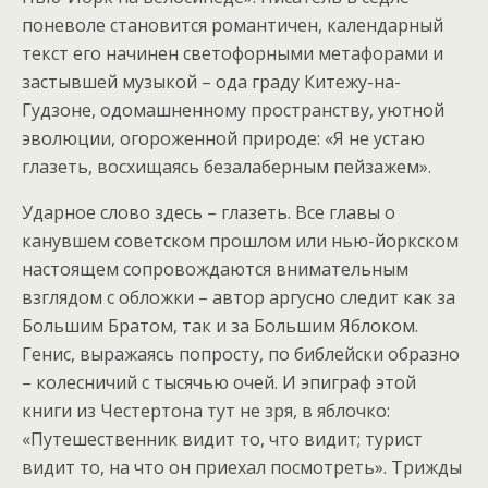
поневоле становится романтичен, календарный
текст его начинен светофорными метафорами и
застывшей музыкой – ода граду Китежу-на-
Гудзоне, одомашненному пространству, уютной
эволюции, огороженной природе: «Я не устаю
глазеть, восхищаясь безалаберным пейзажем».
Ударное слово здесь – глазеть. Все главы о
канувшем советском прошлом или нью-йоркском
настоящем сопровождаются внимательным
взглядом с обложки – автор аргусно следит как за
Большим Братом, так и за Большим Яблоком.
Генис, выражаясь попросту, по библейски образно
– колесничий с тысячью очей. И эпиграф этой
книги из Честертона тут не зря, в яблочко:
«Путешественник видит то, что видит; турист
видит то, на что он приехал посмотреть». Трижды