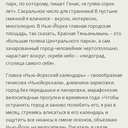
парк, по которому, пишет Генис, «я гуляю сорок
лет». Сакральное число для странника! В пустыне
смачной я влачился – вкусно, интересно,
многолюдно. В Нью-Йорке главная городская
площадь, так сказать, Красная Тяньаньмынь – это
«большая поляна Центрального парка», а сам
зачарованный город-человейник чертополошно
нарастает вокруг, скребя небо – «людоград,
столица самого себя».
Главка «Нью-йоркский календарь» – своеобразная
генисова «Ньюйорккала», дневники-зарисовки,
город без передышки и лакировки, марафонские
велосипедные прогулки и времянки года: «Чтобы
остранить город и заново полюбить его, я раз в
месяц, стремясь вписаться в его календарь и
ощутить все нюансы в смене сезонов, объезжаю
Нью-Йорк на велосипеде». Писатель в седле