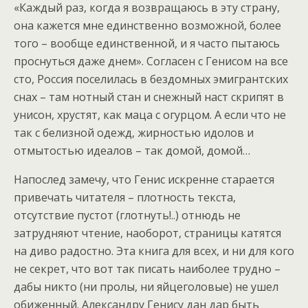
«Каждый раз, когда я возвращаюсь в эту страну,
она кажется мне единственно возможной, более
того – вообще единственной, и я часто пытаюсь
проснуться даже днем». Согласен с Генисом на все
сто, Россия поселилась в бездомных эмигрантских
снах – там нотный стан и снежный наст скрипят в
унисон, хрустят, как маца с огурцом. А если что не
так с белизной одежд, жирностью идолов и
отмытостью идеалов – так домой, домой…
Напослед замечу, что Генис искренне старается
привечать читателя – плотность текста,
отсутствие пустот (глотнуть!..) отнюдь не
затрудняют чтение, наоборот, страницы катятся
на диво радостно. Эта книга для всех, и ни для кого
не секрет, что вот так писать наиболее трудно –
дабы никто (ни пролы, ни яйцеголовые) не ушел
обиженный. Александру Генису дан дар быть