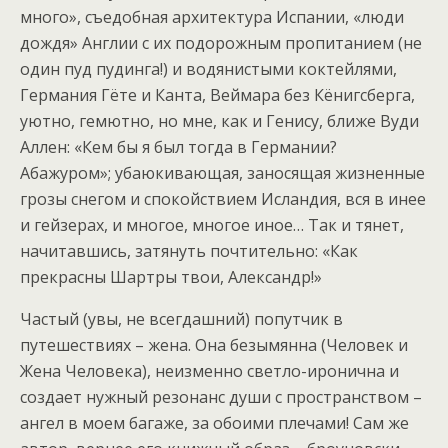
много», съедобная архитектура Испании, «люди
дождя» Англии с их подорожным пропитанием (не
один пуд пудинга!) и водянистыми коктейлями,
Германия Гёте и Канта, Веймара без Кёнигсберга,
уютно, гемютно, но мне, как и Генису, ближе Вуди
Аллен: «Кем бы я был тогда в Германии?
Абажуром»; убаюкивающая, заносящая жизненные
грозы снегом и спокойствием Исландия, вся в инее
и гейзерах, и многое, многое иное… Так и тянет,
начитавшись, затянуть почтительно: «Как
прекрасны Шартры твои, Александр!»
Частый (увы, не всегдашний) попутчик в
путешествиях – жена. Она безымянна (Человек и
Жена Человека), неизменно светло-иронична и
создает нужный резонанс души с пространством –
ангел в моем багаже, за обоими плечами! Сам же