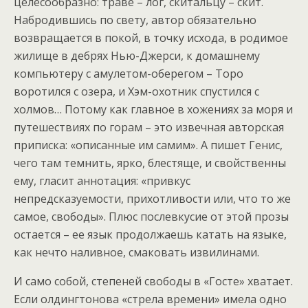
целесообразно: траве – лог, скитальцу – скит.
Набродившись по свету, автор обязательно
возвращается в покой, в точку исхода, в родимое
жилище в дебрях Нью-Джерси, к домашнему
компьютеру с амулетом-оберегом – Торо
воротился с озера, и Хэм-охотник спустился с
холмов… Потому как главное в хожениях за моря и
путешествиях по горам – это извечная авторская
приписка: «описанные им самим». А пишет Генис,
чего там темнить, ярко, блестяще, и свойственны
ему, гласит аннотация: «привкус
непредсказуемости, прихотливости или, что то же
самое, свободы». Плюс послевкусие от этой прозы
остается – ее язык продолжаешь катать на языке,
как нечто наливное, смаковать извилинами.
И само собой, степеней свободы в «Госте» хватает.
Если олдингтонова «стрела времени» имела одно