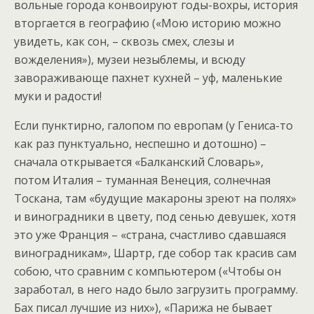
вольные города конвоируют годы-вохры, история
вторгается в географию («Мою историю можно
увидеть, как сон, – сквозь смех, слезы и
вожделения»), музеи незыблемы, и всюду
завораживающе пахнет кухней – уф, маленькие
муки и радости!
Если пунктирно, галопом по европам (у Гениса-то
как раз пунктуально, неспешно и дотошно) –
сначала открывается «Балканский Словарь»,
потом Италия – туманная Венеция, солнечная
Тоскана, там «будущие макароны зреют на полях»
и виноградники в цвету, под сенью девушек, хотя
это уже Франция – «страна, счастливо сдавшаяся
виноградникам», Шартр, где собор так красив сам
собою, что сравним с компьютером («Чтобы он
заработал, в него надо было загрузить программу.
Бах писал лучшие из них»), «Парижа не бывает