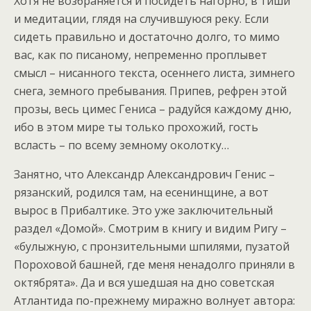
Хотя не возбраняется и посидеть нагорно, в тиши
и медитации, глядя на случившуюся реку. Если
сидеть правильно и достаточно долго, то мимо
вас, как по писаному, непременно проплывет
смысл – нисанного текста, осеннего листа, зимнего
снега, земного пребывания. Припев, рефрен этой
прозы, весь цимес Гениса – радуйся каждому дню,
ибо в этом мире ты только прохожий, гость
всласть – по всему земному околотку…
Занятно, что Александр Александрович Генис –
рязанский, родился там, на есенинщине, а вот
вырос в Прибалтике. Это уже заключительный
раздел «Домой». Смотрим в книгу и видим Ригу –
«булыжную, с пронзительными шпилями, пузатой
Пороховой башней, где меня ненадолго приняли в
октябрята». Да и вся ушедшая на дно советская
Атлантида по-прежнему миражно волнует автора: