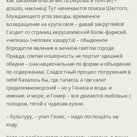
как заказная благая весть («кровь и почта») –
дошло, наконец! Тут начинаются поиски Шестого,
блуждающего угла звезды, временное
возвращение на круги своя – давай закругляйся!
Сходит со страниц иерусалимский босяк-фарисей,
«челкаш» (человек кашрута) – обыденное
бородатое явление в вечном святом городе.
Правда, слепая кошерность не портит здешней
обедни – она национальная по форме и объедение
по содержанию. Сладостный процесс погружения в
себя! Казалось бы, где таласса, а где салат
средиземноморский – но у Гениса и вода, и
имение, и море, и Гомер – все движется любовью с
голодом, тягой к чудесам кухни.
– Культуру, – учит Генис, – надо поглощать на
ходу.