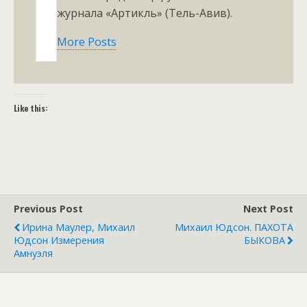
журнала «Артикль» (Тель-Авив).
More Posts
Like this:
Previous Post
Next Post
Ирина Маулер, Михаил
Михаил Юдсон. ПАХОТА
Юдсон Измерения
БЫКОВА
Амнуэля