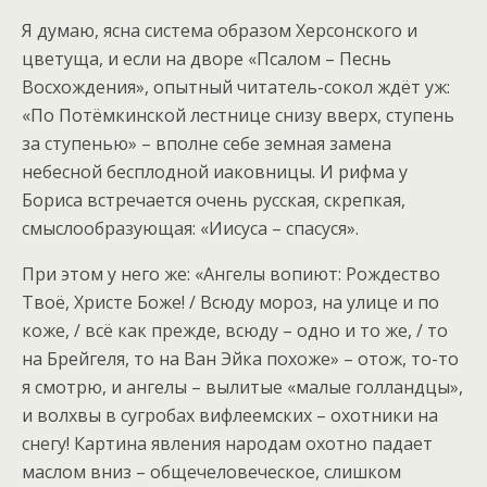
Я думаю, ясна система образом Херсонского и
цветуща, и если на дворе «Псалом – Песнь
Восхождения», опытный читатель-сокол ждёт уж:
«По Потёмкинской лестнице снизу вверх, ступень
за ступенью» – вполне себе земная замена
небесной бесплодной иаковницы. И рифма у
Бориса встречается очень русская, скрепкая,
смыслообразующая: «Иисуса – спасуся».
При этом у него же: «Ангелы вопиют: Рождество
Твоё, Христе Боже! / Всюду мороз, на улице и по
коже, / всё как прежде, всюду – одно и то же, / то
на Брейгеля, то на Ван Эйка похоже» – отож, то-то
я смотрю, и ангелы – вылитые «малые голландцы»,
и волхвы в сугробах вифлеемских – охотники на
снегу! Картина явления народам охотно падает
маслом вниз – общечеловеческое, слишком