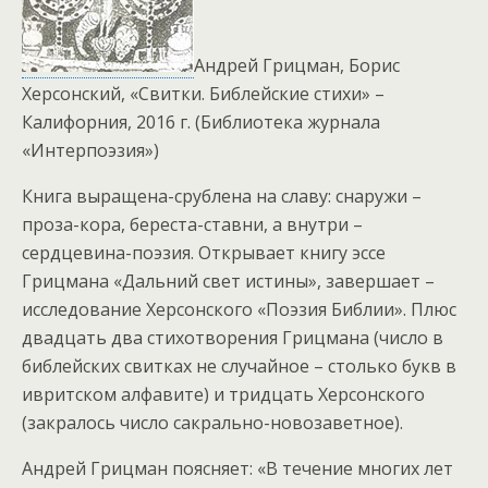
Андрей Грицман, Борис
Херсонский, «Свитки. Библейские стихи» –
Калифорния, 2016 г. (Библиотека журнала
«Интерпоэзия»)
Книга выращена-срублена на славу: снаружи –
проза-кора, береста-ставни, а внутри –
сердцевина-поэзия. Открывает книгу эссе
Грицмана «Дальний свет истины», завершает –
исследование Херсонского «Поэзия Библии». Плюс
двадцать два стихотворения Грицмана (число в
библейских свитках не случайное – столько букв в
ивритском алфавите) и тридцать Херсонского
(закралось число сакрально-новозаветное).
Андрей Грицман поясняет: «В течение многих лет