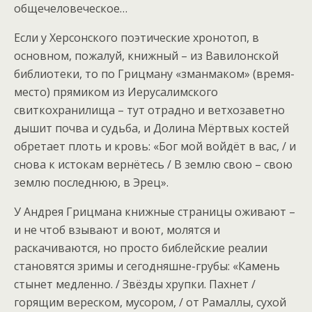
общечеловеческое…
Если у Херсонского поэтические хронотоп, в
основном, пожалуй, книжный – из Вавилонской
библиотеки, то по Грицману «зманмаком» (время-
место) прямиком из Иерусалимского
свиткохранилища – тут отрадно и ветхозаветно
дышит почва и судьба, и Долина Мёртвых костей
обретает плоть и кровь: «Бог мой войдёт в вас, / и
снова к истокам вернётесь / В землю свою – свою
землю последнюю, в Эрец».
У Андрея Грицмана книжные страницы оживают –
и не чтоб взывают и воют, молятся и
раскачиваются, но просто библейские реалии
становятся зримы и сегодняшне-грубы: «Камень
стынет медленно. / Звёзды хрупки. Пахнет /
горящим вереском, мусором, / от Рамаллы, сухой