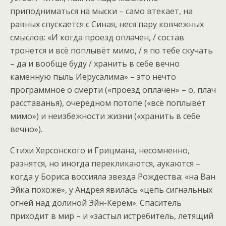
приподниматься на мыски – само втекает, на
равных спускается с Синая, неся пару ковчежных
смыслов: «И когда проезд оплачен, / состав
тронется и всё поплывёт мимо, / я по тебе скучать
– да и вообще буду / хранить в себе вечно
каменную пыль Иерусалима» – это нечто
программное о смерти («проезд оплачен» – о, плач
расставанья), очередном потопе («всё поплывёт
мимо») и неизбежности жизни («хранить в себе
вечно»).
Стихи Херсонского и Грицмана, несомненно,
разнятся, но иногда перекликаются, аукаются –
когда у Бориса воссияла звезда Рождества: «на Ван
Эйка похоже», у Андрея явилась «цепь сигнальных
огней над долиной Эйн-Керем». Спаситель
приходит в мир – и «застыл истребитель, летящий