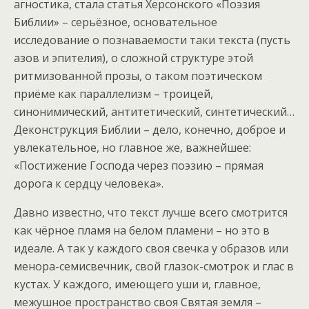
агностика, стала статья Херсонского «Поэзия
Библии» – серьёзное, основательное
исследование о познаваемости таки текста (пусть
азов и эпителия), о сложной структуре этой
ритмизованной прозы, о таком поэтическом
приёме как параллелизм – троицей,
синонимический, антитетический, синтетический…
Деконструкция Библии – дело, конечно, доброе и
увлекательное, но главное же, важнейшее:
«Постижение Господа через поэзию – прямая
дорога к сердцу человека».
Давно известно, что текст лучше всего смотрится
как чёрное пламя на белом пламени – но это в
идеале. А так у каждого своя свечка у образов или
менора-семисвечник, свой глазок-смотрок и глас в
кустах. У каждого, имеющего уши и, главное,
межушное пространство своя Святая земля –