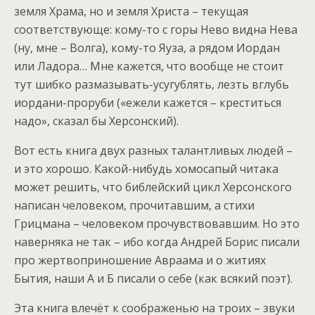
земля Храма, но и земля Христа – текущая
соответствующе: кому-то с горы Нево видна Нева
(ну, мне – Волга), кому-то Яуза, а рядом Иордан
или Ладора… Мне кажется, что вообще не стоит
тут шибко размазывать-усугублять, лезть вглубь
иордани-проруби («ежели кажется – креститься
надо», сказал бы Херсонский).
Вот есть книга двух разных талантливых людей –
и это хорошо. Какой-нибудь хомосапый читака
может решить, что библейский цикл Херсонского
написан человеком, прочитавшим, а стихи
Грицмана – человеком прочувствовавшим. Но это
наверняка не так – ибо когда Андрей Борис писали
про жертвоприношение Авраама и о житиях
Бытия, наши А и Б писали о себе (как всякий поэт).
Эта книга влечёт к соображенью на троих – звуки