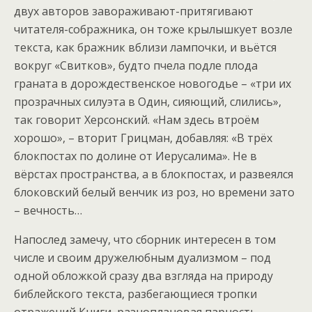
двух авторов завораживают-притягивают
читателя-сображника, он тоже крылышкует возле
текста, как бражник вблизи лампочки, и вьётся
вокруг «Свитков», будто пчела подле плода
граната в дорождественское новогодье – «три их
прозрачных силуэта в Один, сияющий, слились»,
так говорит Херсонский. «Нам здесь втроём
хорошо», – вторит Грицман, добавляя: «В трёх
блокпостах по долине от Иерусалима». Не в
вёрстах пространства, а в блокпостах, и развеялся
блоковский белый венчик из роз, но времени зато
– вечность…
Напослед замечу, что сборник интересен в том
числе и своим дружелюбным дуализмом – под
одной обложкой сразу два взгляда на природу
библейского текста, разбегающиеся тропки