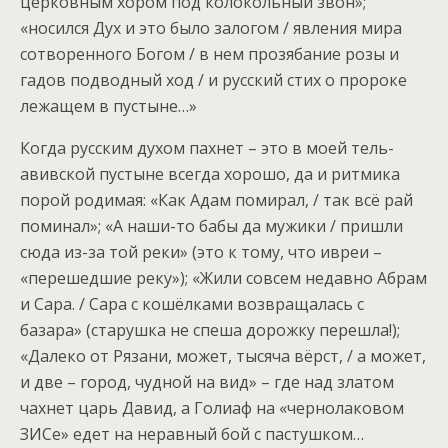
церковным хором под колокольный звон»;
«носился Дух и это было залогом / явления мира
сотворенного Богом / в нем прозябание розы и
гадов подводный ход / и русский стих о пророке
лежащем в пустыне…»
Когда русским духом пахнет – это в моей тель-
авивской пустыне всегда хорошо, да и ритмика
порой родимая: «Как Адам помирал, / так всё рай
поминал»; «А наши-то бабы да мужики / пришли
сюда из-за той реки» (это к тому, что ивреи –
«перешедшие реку»); «Жили совсем недавно Абрам
и Сара. / Сара с кошёлками возвращалась с
базара» (старушка не спеша дорожку перешла!);
«Далеко от Рязани, может, тысяча вёрст, / а может,
и две – город, чудной на вид» – где над златом
чахнет царь Давид, а Голиаф на «чернолаковом
ЗИСе» едет на неравный бой с пастушком…