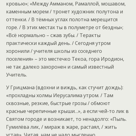
кровью»; «Между Амманом, Рамаллой, мошавом,
каменным морем / тронет художник полутона и
оттенки. / В тёмных углах полотна мерещится
горе. / В этих местах ты в полуметре от бездны»;
«Всё нормально – сжав зубы. / Теракты
практически каждый день. / Сегодня утром
хоронили / учителя школы из соседнего
поселения» – это местечко Текоа, гора Иродион,
не так далеко захоронен и самый известный
Учитель.
У Грицмана (вдохни и виждь, как стучит дождь):
«прохладны холмы Иерусалима утром. / Там
сквозные, резкие, быстрые грозы / обмоют
красные черепичные крыши…», а если чей-то лик в
Святом городе и возникает, то ненадолго: «Пыль.
Гумилёва лик, / мираж в жаре, растаял, / жить
устав». Читая, нам не надо мысленно