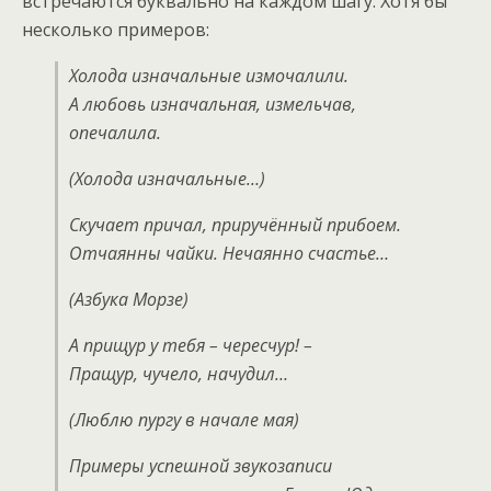
встречаются буквально на каждом шагу. Хотя бы
несколько примеров:
Холода изначальные измочалили.
А любовь изначальная, измельчав,
опечалила.
(Холода изначальные…)
Скучает причал, приручённый прибоем.
Отчаянны чайки. Нечаянно счастье…
(Азбука Морзе)
А прищур у тебя – чересчур! –
Пращур, чучело, начудил…
(Люблю пургу в начале мая)
Примеры успешной звукозаписи