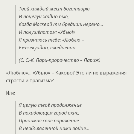
Твой каждый жест боготворю
И поцелуи жадно пью,
Когда Москвой ты бредишь нервно…
И полушёпотом: «Убью!»
Я признаюсь тебе: «Люблю –
Ежесекундно, ежедневно…
(С. С.-К. Пари-пророчество – Париж)
«Люблю»… «Убью» – Каково? Это ли не выражения
страсти и трагизма?
Или:
Я целую твоё продолжение
В покидающем город окне,
Принимая своё поражение
В необъявленной нами войне…