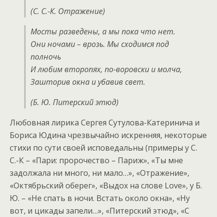
(С. С.-К. Отражение)
Мосты разведены, а мы пока что нет.
Они ночами – врозь. Мы сходимся под
полночь
И любим второпях, по-воровски и молча,
Зашторив окна и убавив свет.
(Б. Ю. Питерский этюд)
Любовная лирика Сергея Сутулова-Катеринича и
Бориса Юдина чрезвычайно искренняя, некоторые
стихи по сути своей исповедальны (примеры у С.
С.-К – «Пари: пророчество – Париж», «Ты мне
задолжала ни много, ни мало…», «Отражение»,
«Октябрьский оберег», «Выдох на слове Love», у Б.
Ю. – «Не спать в ночи. Встать около окна», «Ну
вот, и цикады запели…», «Питерский этюд», «С