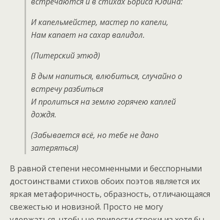
встречаются и в стихах Бориса Юдина:
И капельмейстер, мастер по капели,
Нам капает на сахар валидол.
(Питерский этюд)
В дым напиться, влюбиться, случайно о
встречу разбиться
И пролиться на землю горячею каплей
дождя.
(Забывается всё, но тебе не дано
затеряться)
В равной степени несомненными и бесспорными
достоинствами стихов обоих поэтов является их
яркая метафоричность, образность, отличающаяся
свежестью и новизной. Просто не могу
удержаться, чтобы не привести строки из хотя бы