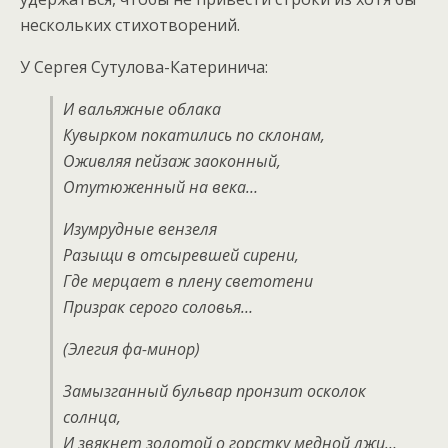
нескольких стихотворений.
У Сергея Сутулова-Катеринича:
И вальяжные облака
Кувырком покатились по склонам,
Оживляя пейзаж заоконный,
Отутюженный на века…
Изумрудные вензеля
Разыщи в отсыревшей сирени,
Где мерцает в плену светотени
Призрак серого соловья…
(Элегия фа-минор)
Замызганный бульвар пронзит осколок
солнца,
И звякнет золотой о горстку медной лжи…