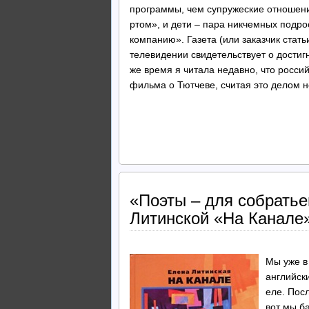
программы, чем супружеские отноше
ртом», и дети – пара никчемных подр
компанию». Газета (или заказчик стать
телевидении свидетельствует о достигн
же время я читала недавно, что росси
фильма о Тютчеве, считая это делом 
«Поэты – для собратье
Литинской «На Канале
Мы уже в
английски
еле. Пос
вот мы б