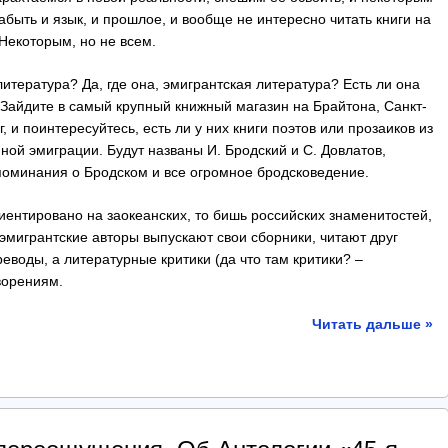
абыть и язык, и прошлое, и вообще не интересно читать книги на
 Некоторым, но не всем.
литература? Да, где она, эмигрантская литература? Есть ли она
Зайдите в самый крупный книжный магазин на Брайтона, Санкт-
, и поинтересуйтесь, есть ли у них книги поэтов или прозаиков из
ной эмиграции. Будут названы И. Бродский и С. Довлатов,
оспоминания о Бродском и все огромное бродсковедение.
ентировано на заокеанских, то бишь российских знаменитостей,
а эмигрантские авторы выпускают свои сборники, читают друг
реводы, а литературные критики (да что там критики? –
ворениям.
Читать дальше »