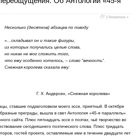
переощущения. Об Антологии «45-я
2 Responses »
Несколько (десятков) абзацев по поводу
«…складывал он и такие фигуры,
из которых получались целые слова,
но никак не мог сложить того,
что ему особенно хотелось, – слово “вечность”.
Снежная королева сказала ему:
, «Снежная королева»
зацы, ставшие подзаголовком моего эссе, приятный. В октябре
образные преграды, вышла в свет Антология «45-я параллель».
ного сайта. Плюс пятнадцать эссе о поэтах, чьё творчество во
ствование сегодняшнего поэтического слова. Плюс тридцать
второв, гостей проекта, оставляемые ими в течение двадцати лет