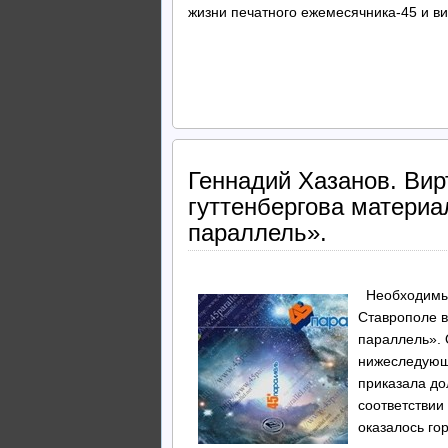
жизни печатного ежемесячника-45 и ви
Геннадий Хазанов. Вир
гуттенбергова материа
параллель».
Необходимые
Ставрополе 
параллель». 
нижеследующе
приказала до
соответствии
оказалось го