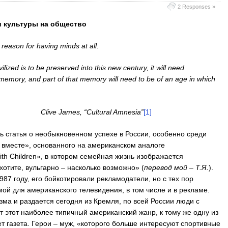
2 Responses »
и культуры на общество
reason for having minds at all.
ilized is to be preserved into this new century, it will need
memory, and part of that memory will need to be of an age in which
ve
James, “
Cultural
Amnesia”
[1]
ь статья о необыкновенном успехе в России, особенно среди
 вместе», основанного на американском аналоге
th Children», в котором семейная жизнь изображается
хотите, вульгарно – насколько возможно» (
перевод мой – Т.Я.
).
987 году, его бойкотировали рекламодатели, но с тех пор
мой для американского телевидения, в том числе и в рекламе.
ма и раздается сегодня из Кремля, по всей России люди с
этот наиболее типичный американский жанр, к тому же одну из
т газета. Герои – муж, «которого больше интересуют спортивные