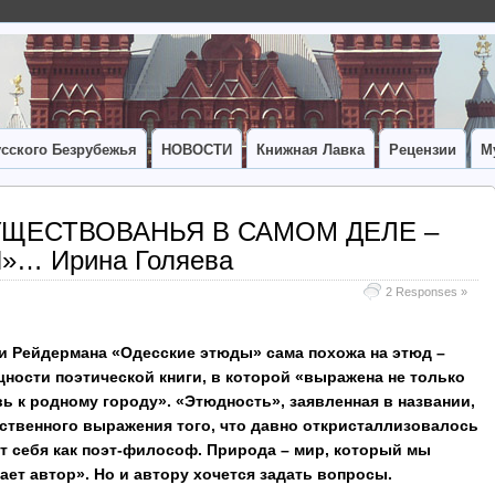
сского Безрубежья
НОВОСТИ
Книжная Лавка
Рецензии
М
СУЩЕСТВОВАНЬЯ В САМОМ ДЕЛЕ –
… Ирина Голяева
2 Responses »
и Рейдермана «Одесские этюды» сама похожа на этюд –
щности поэтической книги, в которой «выражена не только
 к родному городу». «Этюдность», заявленная в названии,
ственного выражения того, что давно откристаллизовалось
ет себя как поэт-философ. Природа – мир, который мы
ает автор». Но и автору хочется задать вопросы.