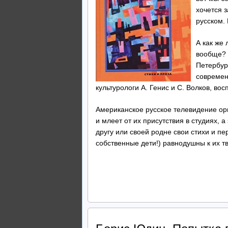
хочется з
русском.
А как же 
вообще? 
Петербург
современ
культурологи А. Генис и С. Волков, в
Американское русское телевидение ори
и млеет от их присутствия в студиях, 
другу или своей родне свои стихи и пе
собственные дети!) равнодушны к их т