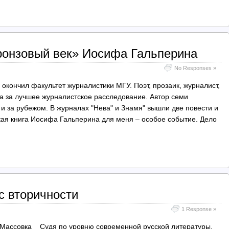
ронзовый век» Иосифа Гальперина
No Responses »
 окончил факультет журналистики МГУ. Поэт, прозаик, журналист,
 за лучшее журналистское расследование. Автор семи
и и за рубежом. В журналах "Нева" и Знамя" вышли две повести и
кая книга Иосифа Гальперина для меня – особое событие. Дело
с вторичности
1 Response »
ь? Массовка Судя по уровню современной русской литературы,