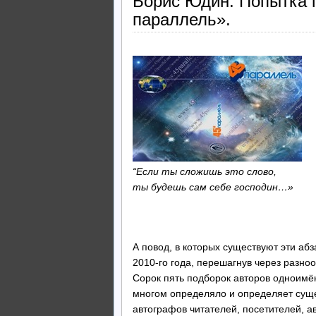
Борис Юдин. Попытка 
параллель».
“Если ты сложишь это слово,
ты будешь сам себе господин…»
Г. Х. Андерсен
А повод, в которых существуют эти аб
2010-го года, перешагнув через разно
Сорок пять подборок авторов одноимён
многом определяло и определяет суще
автографов читателей, посетителей, а