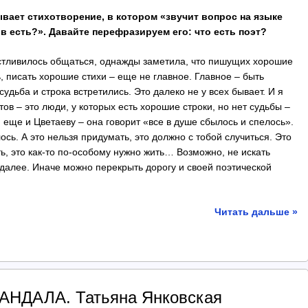
ывает стихотворение, в котором «звучит вопрос на языке
ов есть?». Давайте перефразируем его: что есть поэт?
астливилось общаться, однажды заметила, что пишущих хорошие
ть, писать хорошие стихи – еще не главное. Главное – быть
судьба и строка встретились. Это далеко не у всех бывает. И я
ов – это люди, у которых есть хорошие строки, но нет судьбы –
 еще и Цветаеву – она говорит «все в душе сбылось и спелось».
сь. А это нельзя придумать, это должно с тобой случиться. Это
сть, это как-то по-особому нужно жить… Возможно, не искать
к далее. Иначе можно перекрыть дорогу и своей поэтической
Читать дальше »
НДАЛА. Татьяна Янковская