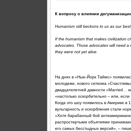
К вопросу о влиянии дегуманизаци
Humanism still beckons to us as our best 
If the humanism that makes civilization civ
advocates. Those advocates will need a 
they were not yet alive.
Cli
На днях в «Нью-Йорк Таймс» появилас
молодежи, нового ситкома «Счастливы
двадцатилетней давности «Married… wi
«настолько оскорбительно – или, если 
Когда это шоу появилось в Америке в 1
вульгарность и оскорбления стали нор
«Хотя барабанный бой антиамериканиз
распростертыми объятиями принимают 
его самых бесстыдных версий», – пише