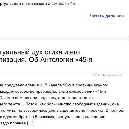
ртуального поэтического альманаха-45.
Читать дальше »
туальный дух стиха и его
лизация. Об Антологии «45-я
No Responses »
 предуведомления 1. В начале 90-х в провинциальном
выходил совсем не провинциальный ежемесячник «45-я
О чём в нём писали, надеюсь, станет понятно из
го текста… Потом, как большинство свободных изданий, она
лго жить, но возродилась уже в виде интернет-проекта. В полном
 с идеями братьев Вачовских, виртуальное воплощение
раздо прочнее
[…]