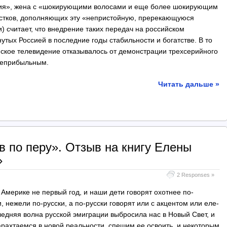
ния», жена с «шокирующими волосами и еще более шокирующим
остков, дополняющих эту «непристойную, пререкающуюся
и) считает, что внедрение таких передач на российском
утых Россией в последние годы стабильности и богатстве. В то
йское телевидение отказывалось от демонстрации трехсерийного
неприбыльным.
Читать дальше »
в по перу». Отзыв на книгу Елены
»
2 Responses »
 Америке не первый год, и наши дети говорят охотнее по-
, нежели по-русски, а по-русски говорят или с акцентом или еле-
ледняя волна русской эмиграции выбросила нас в Новый Свет, и
арахтаемся в новой реальности, спешим ее освоить, и некоторым