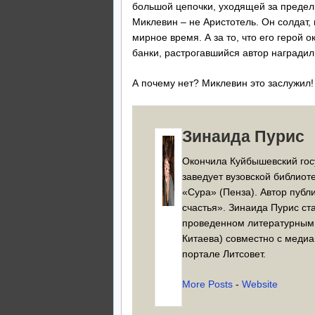
большой цепочки, уходящей за предел
Миклевин – не Аристотель. Он солдат, 
мирное время. А за то, что его герой
банки, растрогавшийся автор наградил
А почему нет? Миклевин это заслужил!
Зинаида Пурис
Окончила Куйбышевский гос
заведует вузовской библиот
«Сура» (Пенза). Автор пуб
счастья». Зинаида Пурис с
проведенном литературным 
Китаева) совместно с меди
портале Литсовет.
More Posts
-
Website