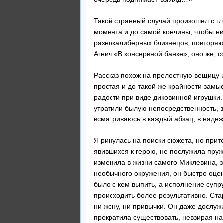
Такой странный случай произошел с гл
момента и до самой кончины, чтобы ни
разнокалиберных близнецов, повторяющ
Агнич «В консервной банке», оно же, с
Рассказ похож на прелестную вещицу и
простая и до такой же крайности замы
радости при виде диковинной игрушки. 
утратили былую непосредственность, з
всматриваюсь в каждый абзац, в надеж
Я ринулась на поиски сюжета, но прит
явившихся к герою, не послужила пруж
изменила в жизни самого Миклевина, 
необычного окружения, он быстро оце
было с кем выпить, а исполнение суп
происходить более результативно. Ста
ни жену, ни привычки. Он даже дослуж
прекратила существовать, невзирая на