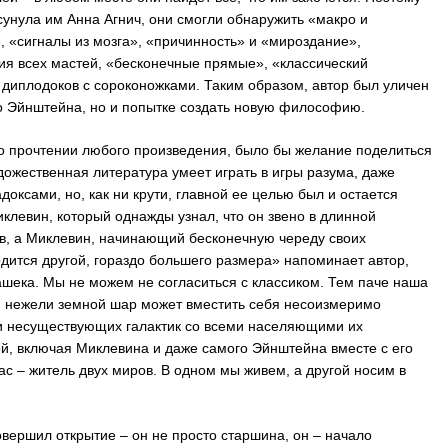
сунула им Анна Агнич, они смогли обнаружить «макро и
 «сигналы из мозга», «причинность» и «мироздание»,
ия всех мастей, «бесконечные прямые», «классический
диплодоков с сороконожками. Таким образом, автор был уличен
го Эйнштейна, но и попытке создать новую философию.
о прочтении любого произведения, было бы желание поделиться
ожественная литература умеет играть в игры разума, даже
оксами, но, как ни крути, главной ее целью был и остается
клевин, который однажды узнал, что он звено в длинной
ов, а Миклевин, начинающий бесконечную череду своих
дится другой, гораздо большего размера» напоминает автор,
шека. Мы не можем не согласиться с классиком. Тем паче наша
, нежели земной шар может вместить себя несоизмеримо
и несуществующих галактик со всеми населяющими их
ей, включая Миклевина и даже самого Эйнштейна вместе с его
ас – житель двух миров. В одном мы живем, а другой носим в
вершил открытие – он не просто старшина, он – начало