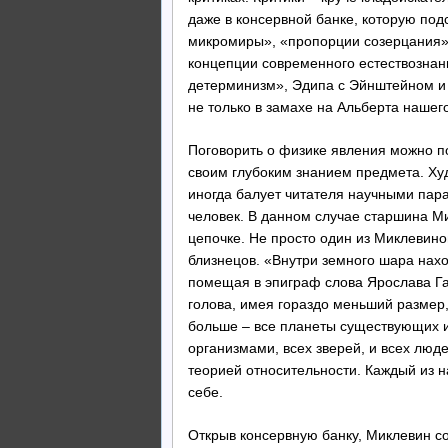
даже в консервной банке, которую под
микромиры», «пропорции созерцания»,
концепции современного естествознан
детерминизм», Эдипа с Эйнштейном и 
не только в замахе на Альберта наше
Поговорить о физике явления можно п
своим глубоким знанием предмета. Худ
иногда балует читателя научными парад
человек. В данном случае старшина Ми
цепочке. Не просто один из Миклевин
близнецов. «Внутри земного шара нахо
помещая в эпиграф слова Ярослава Га
голова, имея гораздо меньший размер
больше – все планеты существующих 
организмами, всех зверей, и всех люд
теорией относительности. Каждый из н
себе.
Открыв консервную банку, Миклевин со