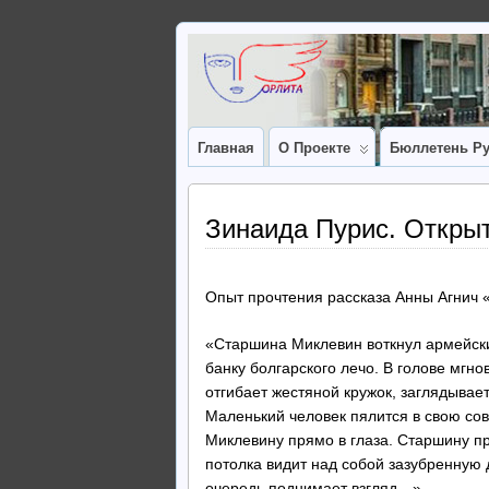
Главная
О Проекте
Бюллетень Ру
Зинаида Пурис. Откры
Опыт прочтения рассказа Анны Агнич 
«Старшина Миклевин воткнул армейский
банку болгарского лечо. В голове мгн
отгибает жестяной кружок, заглядывает 
Маленький человек пялится в свою сов
Миклевину прямо в глаза. Старшину пр
потолка видит над собой зазубренную
очередь поднимает взгляд…»