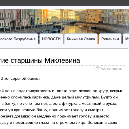
сского Безрубежья
НОВОСТИ
Книжная Лавка
Рецензии
М
тие старшины Миклевина
Add comments
«В консервной банке»
 нож в податливую жесть и, ловко ведя лезвие по кругу, вскрыл
овенно сложилась картинка, даже целый мультфильм. Будто он
в банку, но лечо там нет, а есть фигурка с жестянкой в руках.
сем уж крошечную банку, поднимает голову и смотрит
онзает догадка: он медленно поднимает голову и вместо
 дыру и немигающие глаза на огромном лице. Великан в свою