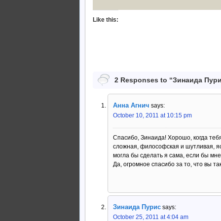
Like this:
2 Responses to “Зинаида Пур
Анна Агнич
says:
October 10, 2011 at 10:15 pm
Спасибо, Зинаида! Хорошо, когда теб
сложная, философская и шутливая, я
могла бы сделать я сама, если бы мне
Да, огромное спасибо за то, что вы та
Зинаида Пурис
says:
October 25, 2011 at 4:04 am