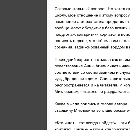
Сакраментальный вопрос: Что хотел ск
школу, мое отношение к этому вопросу
намерение автора» стала представлят
вообще могут обходиться безо всяких 
паццтола», как критики корчатся в по
написать первое, что взбрело им в гол
сознания, зафиксированный вордом в м
Последний вариант я отмела как не и
повествование Анны Агнич сияет ниче
соответствии со своим званием и слу
чужд бредовым идеям. Снисходительн
распространяется и на читателя. И ког
Миклевина», читатель не раздражается
Какие мысли роились в голове автора, 
старшину Миклевина во главе бесконе
«Кто ищет – тот всегда найдет!» – эт
критиках. Критики – круче кладоискате