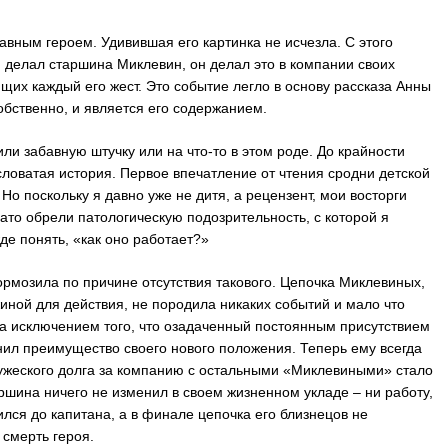
авным героем. Удивившая его картинка не исчезла. С этого
 делал старшина Миклевин, он делал это в компании своих
их каждый его жест. Это событие легло в основу рассказа Анны
обственно, и является его содержанием.
ли забавную штучку или на что-то в этом роде. До крайности
словатая история. Первое впечатление от чтения сродни детской
Но поскольку я давно уже не дитя, а рецензент, мои восторги
ато обрели патологическую подозрительность, с которой я
де понять, «как оно работает?»
ормозила по причине отсутствия такового. Цепочка Миклевиных,
иной для действия, не породила никаких событий и мало что
за исключением того, что озадаченный постоянным присутствием
нил преимущество своего нового положения. Теперь ему всегда
ружеского долга за компанию с остальными «Миклевиными» стало
ршина ничего не изменил в своем жизненном укладе – ни работу,
ился до капитана, а в финале цепочка его близнецов не
 смерть героя.