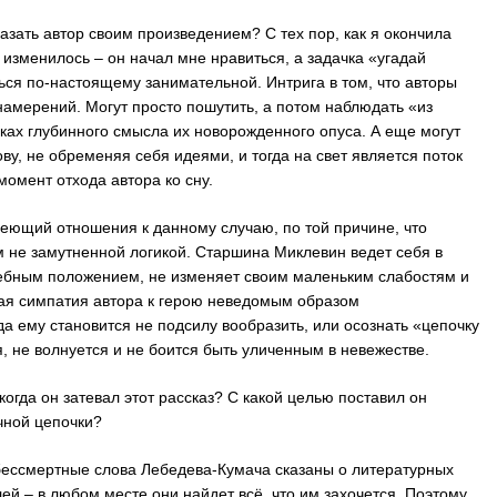
азать автор своим произведением? С тех пор, как я окончила
 изменилось – он начал мне нравиться, а задачка «угадай
ься по-настоящему занимательной. Интрига в том, что авторы
намерений. Могут просто пошутить, а потом наблюдать «из
исках глубинного смысла их новорожденного опуса. А еще могут
ову, не обременяя себя идеями, и тогда на свет является поток
омент отхода автора ко сну.
меющий отношения к данному случаю, по той причине, что
м не замутненной логикой. Старшина Миклевин ведет себя в
жебным положением, не изменяет своим маленьким слабостям и
ая симпатия автора к герою неведомым образом
да ему становится не подсилу вообразить, или осознать «цепочку
, не волнуется и не боится быть уличенным в невежестве.
когда он затевал этот рассказ? С какой целью поставил он
чной цепочки?
и бессмертные слова Лебедева-Кумача сказаны о литературных
лей – в любом месте они найдет всё, что им захочется. Поэтому