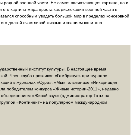
ы родной военной части. Не самая впечатляющая картина, но и
и его картина мира проста как дислокация военной части в
 оказался способным увидеть большой мир в пределах консервной
 его долгой счастливой жизнью и званием капитана.
ударственный институт культуры. В настоящее время
екой. Член клуба прозаиков «Гамбринус» при журнале
ликаций в журналах «Сура», «Мы», альманахе «Инкарнация
тала победителем конкурса «Живые истории-2011», недавно
объединением «Живой звук» (администратор Татьяна
агруппой «Континент» на популярном международном