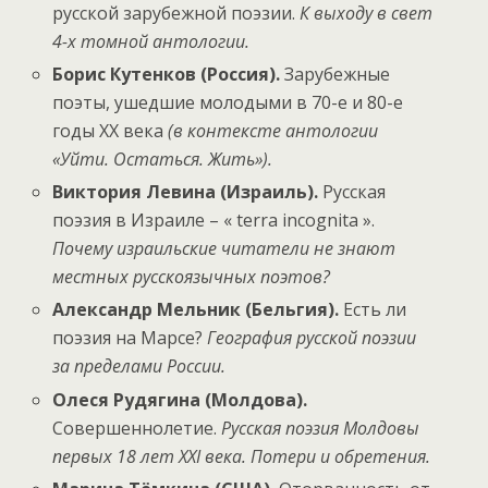
русской зарубежной поэзии.
К выходу в свет
4-х томной антологии.
Борис Кутенков (Россия).
Зарубежные
поэты, ушедшие молодыми в 70-е и 80-е
годы XX века
(в контексте антологии
«Уйти. Остаться. Жить»).
Виктория Левина (Израиль).
Русская
поэзия в Израиле – « terra incognita ».
Почему израильские читатели не знают
местных русскоязычных поэтов?
Александр Мельник (Бельгия).
Есть ли
поэзия на Марсе?
География русской поэзии
за пределами России.
Олеся Рудягина (Молдова).
Совершеннолетие.
Русская поэзия Молдовы
первых 18 лет
XXI
века. Потери и обретения.