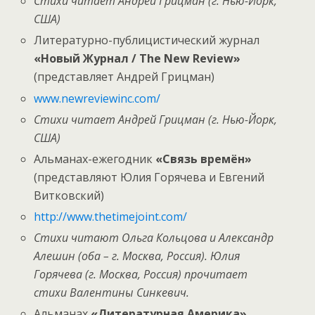
Стихи читает Андрей Грицман (г. Нью-Йорк,
США)
Литературно-публицистический журнал
«Новый Журнал / The New Review»
(представляет Андрей Грицман)
www.newreviewinc.com/
Стихи читает Андрей Грицман (г. Нью-Йорк,
США)
Альманах-ежегодник
«Связь времён»
(представляют Юлия Горячева и Евгений
Витковский)
http://www.thetimejoint.com/
Стихи читают Ольга Кольцова и Александр
Алешин (оба – г. Москва, Россия). Юлия
Горячева (г. Москва, Россия) прочитает
стихи Валентины Синкевич.
Альманах
«Литературная Америка»