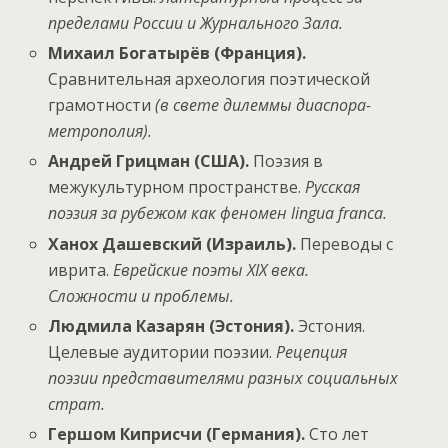
пределами России и Журнального Зала.
Михаил Богатырёв (Франция).
Сравнительная археология поэтической
грамотности
(в свете дилеммы диаспора-
метрополия).
Андрей Грицман (США).
Поэзия в
межукультурном пространстве.
Русская
поэзия за рубежом как феномен
lingua franca
.
Ханох Дашевский (Израиль).
Переводы с
иврита.
Еврейские поэты
XIX
века.
Сложности и проблемы.
Людмила Казарян (Эстония).
Эстония.
Целевые аудитории поэзии.
Рецепция
поэзии представителями разных социальных
страт.
Гершом Киприсчи (Германия).
Сто лет