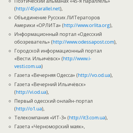
Поэтический альманах «45-я параллель»
(
http://45parallel.net
),
Объединение Русских ЛИТераторов
Америки «ОРЛИТа» (
http://www.orlita.org
),
Информационный портал «Одесский
обозреватель» (
http://www.odessapost.com
),
Городской информационный портал
«Вести. Ильичёвск» (
http://www.i-
vesti.com.ua
)
Газета «Вечерняя Одесса» (
http://vo.od.ua
),
Газета «Вечерний Ильичёвск»
(
http://vi.od.ua
),
Первый одесский онлайн-портал
(
http://o1.ua
),
Телекомпания «ИТ-3» (
http://it3.com.ua
),
Газета «Черноморский маяк»,