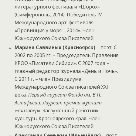
литературного фестиваля «Шорох»
(Симферополь, 2014). Победитель IV
Международного арт-фестиваля
«Провинция у моря – 2014». Член
Южнорусского Союза Писателей.
Марина Саввиных (Красноярск)
– поэт. С
2002 по 2005 гг. – Председатель Правления
КРОО «Писатели Сибири». С 2007 года –
главный редактор журнала «День и Ночь».
С 2011 г. – член Президиума
Международного Союза писателей ХХI
века
.
Первый лауреат Фонда им. В.П.
Астафьева. Лауреат премии журнала
«Зинзивер».
Заслуженный работник
культуры Красноярского края. Член
Южнорусского Союза Писателей.
Александр Семыкин (Ильичёвск)
– поэт.