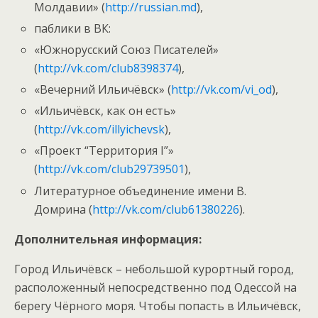
Молдавии» (
http://russian.md
),
паблики в ВК:
«Южнорусский Союз Писателей»
(
http://vk.com/club8398374
),
«Вечерний Ильичёвск» (
http://vk.com/vi_od
),
«Ильичёвск, как он есть»
(
http://vk.com/illyichevsk
),
«Проект “Территория I”»
(
http://vk.com/club29739501
),
Литературное объединение имени В.
Домрина (
http://vk.com/club61380226
).
Дополнительная информация:
Город Ильичёвск – небольшой курортный город,
расположенный непосредственно под Одессой на
берегу Чёрного моря. Чтобы попасть в Ильичёвск,