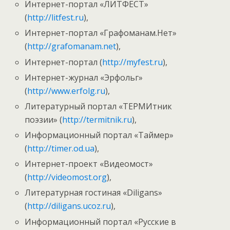
Интернет-портал «ЛИТФЕСТ»
(
http://litfest.ru
),
Интернет-портал «Графоманам.Нет»
(
http://grafomanam.net
),
Интернет-портал (
http://myfest.ru
),
Интернет-журнал «Эрфольг»
(
http://www.erfolg.ru
),
Литературный портал «ТЕРМИтник
поэзии» (
http://termitnik.ru
),
Информационный портал «Таймер»
(
http://timer.od.ua
),
Интернет-проект «Видеомост»
(
http://videomost.org
),
Литературная гостиная «Diligans»
(
http://diligans.ucoz.ru
),
Информационный портал «Русские в