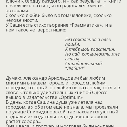
ключи к сердцу каждого, и – как результат –
книги
появлялись на свет, и он радовался вместе с
авторами.
Сколько любви было в этом человеке, сколько
человечности.
У Саши есть стихотворение «Грамматика»,
и в
нём такое четверостишие:
Без сожаления в плен
пошёл,
К тебе мой властелин,
Но дай, как милость, мне
глагол
Страдательный:
“Любим!”
Думаю, Александр Арнольдович был любим
многими в нашем городе, и городом любим,
городом, который
он любил не на словах, хотя и в
слове. Столько удивительных книг об Одессе
вышло в издательстве «Optimum».
В день, когда Сашина душа уже летала над
городом, а я об этом ещё не знала, мы проезжали
по улице Спиридоновской, где находится уютный
подвальчик издательства, где вдоль дороги
растёт софора…
Она цвела, и тротуар, и мостовая были усыпаны