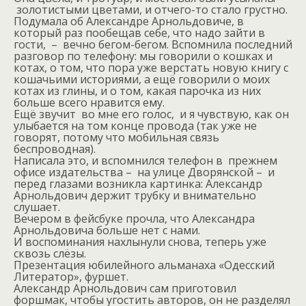
золотистыми цветами, и отчего-то стало грустно.
Подумала об Александре Арнольдовиче, в
который раз пообещав себе, что надо зайти в
гости,
–
вечно бегом-бегом. Вспомнила последний
разговор по телефону: мы говорили о кошках и
котах, о том, что пора уже верстать новую книгу с
кошачьими историями, а ещё говорили о моих
котах из глины, и о том, какая парочка из них
больше всего нравится ему.
Ещё звучит
во мне его голос,
и я чувствую, как он
улыбается на том конце провода (так уже не
говорят, потому что мобильная связь
беспроводная).
Написала это, и вспомнился телефон в
прежнем
офисе издательства –
на улице Дворянской –
и
перед глазами возникла картинка: Александр
Арнольдович держит трубку и внимательно
слушает.
Вечером в фейсбуке прочла, что Александра
Арнольдовича больше нет с нами.
И воспоминания нахлынули снова, теперь уже
сквозь слёзы.
Презентация юбилейного альманаха «Одесский
Литератор», фуршет.
Александр Арнольдович сам приготовил
форшмак, чтобы угостить авторов, он не разделял