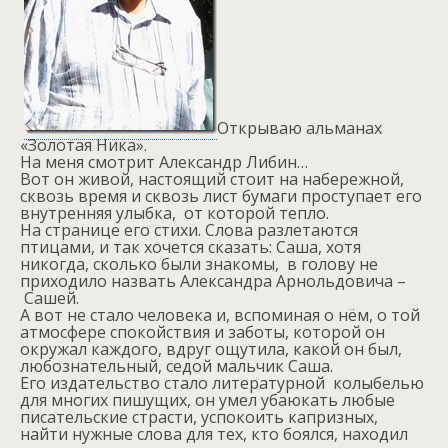
Открываю альманах
«Золотая Ника».
На меня смотрит Александр Либин…
Вот он живой, настоящий стоит на набережной,
сквозь время и сквозь лист бумаги проступает его
внутренняя улыбка,
от которой тепло.
На странице его стихи. Слова разлетаются
птицами, и так хочется сказать: Саша, хотя
никогда, сколько были знакомы,
в голову не
приходило назвать Александра Арнольдовича –
Сашей.
А вот не стало человека и, вспоминая о нём, о той
атмосфере спокойствия и заботы, которой он
окружал каждого, вдруг ощутила, какой он был,
любознательный, седой мальчик Саша.
Его издательство стало литературной
колыбелью
для многих пишущих, он умел убаюкать любые
писательские страсти, успокоить капризных,
найти нужные слова для тех, кто боялся, находил