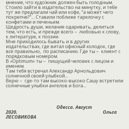
мнение, что художник должен быть голодным.
Стоило зайти в издательство на минутку, и тебе
тут же предлагали чай или кофе, “а может чего
покрепче?”… Ставили поближе тарелочку с
конфетами и печеньем.
Щедрость души, желание одаривать, делиться
тем, что есть, и прежде всего –
любовью к слову,
к литературе, к поэзии.
Мне приходилось бывать и в других
издательствах, где витал офисный холодок, где
всё правильно,
по расписанию. Где ты –
клиент с
порядковым номером.
В «Optimum» ты –
пишущий человек с лицом и
именем.
Там тебя встречал Александр Арнольдович
солнечной своей улыбкой…
Верю –
где-то там высоко-высоко Сашу встретили
солнечные улыбки ангелов и Бога…
Одесса. Август
2020.
Ольга
ЛЕСОВИКОВА