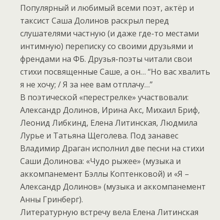
Популярный и любимый всеми поэт, актёр и
таксист Саша Долинов раскрыл перед
слушателями частную (и даже где-то местами
интимную) переписку со своими друзьями и
френдами на ФБ. Друзья-поэты читали свои
стихи посвященные Саше, а он… “Но вас хвалить
я не хочу; / Я за нее вам отплачу…”
В поэтической «перестрелке» участвовали:
Александр Долинов, Ирина Акс, Михаил Бриф,
Леонид Либкинд, Елена Литинская, Людмила
Лурье и Татьяна Щеголева. Под занавес
Владимир Драган исполнил две песни на стихи
Саши Долинова: «Чудо рыжее» (музыка и
аккомпанемент Бэллы Коптенковой) и «Я –
Александр Долинов» (музыка и аккомпанемент
Анны Гринберг).
Литературную встречу вела Елена Литинская