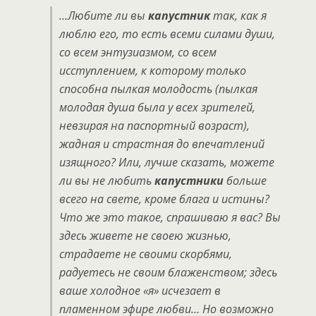
…Любите ли вы
капустник
так, как я
люблю его, то есть всеми силами души,
со всем энтузиазмом, со всем
исступлением, к которому только
способна пылкая молодость (пылкая
молодая душа была у всех зрителей,
невзирая на паспортный возраст),
жадная и страстная до впечатлений
изящного? Или, лучше сказать, можете
ли вы не любить
капустники
больше
всего на свете, кроме блага и истины?
Что же это такое, спрашиваю я
вас? Вы
здесь живете не своею жизнью,
страдаете не своими скорбями,
радуетесь не своим блаженством; здесь
ваше холодное «я» исчезает в
пламенном эфире любви… Но возможно