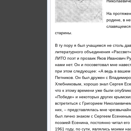
Николаевиче
На протяжен
родине, в н
славящемся
старины.
В ту пору я был учащимся не столь да
литературного объединения «Рассвет»
ЛИТО поэт и прозаик Яков Иванович Руд
нами нет. Он и посоветовал мне навес
при этом следующее: «А ведь в вашем
Петников. Он был дружен с Владимир
Хлебниковым, хорошо знал Сергея Есен
что к этому времени уже были опубли
«Победе» и некоторых других крымских
встретиться с Григорием Николаевичем,
них, – представлялась мне чрезвычайн
был лично знаком с Сергеем Есениным. 
поэзией Есенина, постоянно читал его
1961 году, по сути, являлись моими на