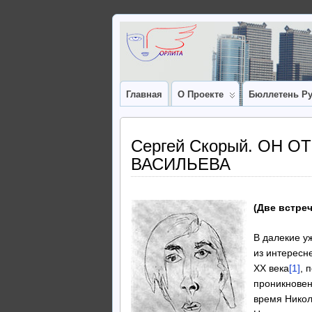
Главная
О Проекте
Бюллетень Ру
Сергей Скорый. ОН 
ВАСИЛЬЕВА
(Две встре
В далекие у
из интересн
XX века
[1]
, 
проникновен
время Никол