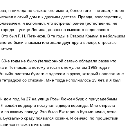
а, я никогда не слыхал его имени, более того – не знал, что он
иезжал в отчий дом и к друзьям детства. Правда, впоследствии,
олаевичем, я вспомнил, что встречал ранее (естественно, не
» города – улице Ленина, довольно высокого седовласого
 Это был Г. Н. Петников. В те годы в Старом Крыму, в небольшом
многие были знакомы или знали друг друга в лицо, с тростью
ниться.
 60-е годы не было (телефонной связью обладали разве что
 и Петников, а потому в гости к нему, летом 1969 года я
нный» листком бумаги с адресом в руках, который написал мне
й тетрадкой со стихами. Мне тогда исполнилось 19 лет, и я был
й дом под № 27 на улице Розы Люксембург, с приусадебным
. Я вошёл во двор и постучал в двери веранды. Мне открыла
и по какому поводу. Это была Екатерина Кузьминична, жена
. Буквально сразу появился хозяин. И сейчас, по прошествии
охранился весьма отчетливо…