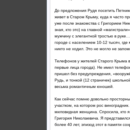
До предложения Рудя посетить Петников
живет в Старом Крыму, куда я часто пр
уже после знакомства с Григорием Ник
зная, кто это) на главной «магистрали
мужчину с элегантной тростью в руке…
городе с населением 10-12 тысяч, где 
никто не ходил. Это не могло не запом
Телефонов у жителей Старого Крыма в
первые лица города). Не имел телефона
пришел без предупреждения, «вооружё
Рудь, и тонкой (12 страничек) школьно
весьма романтичным юношей.
Как сейчас помню довольно просторны
участком, на котором рос виноградник
миловидная женщина. Спросила, кто я 
Григория Николаевича. Я представился
более 40 лет, эпизод этот в памяти с