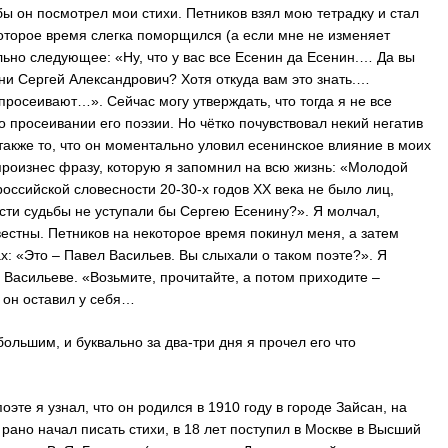
ы он посмотрел мои стихи. Петников взял мою тетрадку и стал
оторое время слегка поморщился (а если мне не изменяет
льно следующее: «Ну, что у вас все Есенин да Есенин.… Да вы
зни Сергей Александрович? Хотя откуда вам это знать.…
просеивают…». Сейчас могу утверждать, что тогда я не все
о просеивании его поэзии. Но чётко почувствовал некий негатив
также то, что он моментально уловил есенинское влияние в моих
произнес фразу, которую я запомнил на всю жизнь: «Молодой
российской словесности 20-30-х годов XX века не было лиц,
ости судьбы не уступали бы Сергею Есенину?». Я молчал,
вестны. Петников на некоторое время покинул меня, а затем
ах: «Это – Павел Васильев. Вы слыхали о таком поэте?». Я
 Васильеве. «Возьмите, прочитайте, а потом приходите –
 он оставил у себя…
ольшим, и буквально за два-три дня я прочел его что
оэте я узнал, что он родился в 1910 году в городе Зайсан, на
рано начал писать стихи, в 18 лет поступил в Москве в Высший