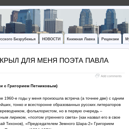
сского Безрубежья
НОВОСТИ
Книжная Лавка
Рецензии
М
ОТКРЫЛ ДЛЯ МЕНЯ ПОЭТА ПАВЛА
Add comments
чи с Григорием Петниковым)
же 1960-е годы у меня произошла встреча (а точнее две) с одним
ейших, тонко и всесторонне образованных русских литераторов
переводчиком, фольклористом, но в первую очередь –
ным лириком, «поэтом утреннего света» (как назвал его в свое
ай Тихонов), «Председателем Земного Шара-2» Григорием