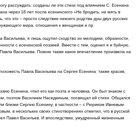
могу рассуждать: созданы ли эти стихи под влиянием С. Есенина
ана через 18 лет после есенинского «Не бродить, не мять в
ь, что это – просто следствие некоего родства душ двух русских
окружающего мира, отношения к женщинам и пр.
вла Васильева, я лишь ощутил сходство их мелодики, образности,
нности с есенинской поэзией. Вместе с тем, оценил я и буйную,
 Павла Васильева. Помню также какое впечатление произвела на
 похожесть Павла Васильева на Сергея Есенина: также красив,
зию Есенина, чтил его как поэта и человека. Он был знаком с
ем, поэтом Василием Наседкиным, посвящал ей стихи. Общался
ыли близки Сергею Есенину, в частности – с Рюриком Ивневым.
ервым, в нескольких своих стихотворениях отметил, что в русской
шел Павел Васильев. И впоследствии, умудренный жизненным