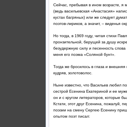
Сейчас, пребывая в ином возрасте, я 
(ведь васильевская «Анастасия» напис
кустах багряных) или же следует думат
поэтов-лириков, а значит, – виденья 
Но тогда, в 1969 году, читая стихи Па
пронзительной, берущей за душу искре
безудержную силу и песенность слова
меня его поэма «Соляной бунт».
Тогда же бросилось в глаза и внешняя
кудряв, золотоволос.
Ныне известно, что Васильев любил поэ
сестрой Есенина Екатериной и ее муж
он и с кругом литераторов, которые б
Кстати, этот друг Есенина, пожалуй, п
поэзии на смену Сергею Есенину при
опытом поэт писал: