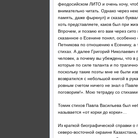
феодосийском ЛИТО и очень хочу, чтоб
внимательно читать. Однако через нек
память, даже фыркнул) и сказал буква
хоть представляете, каков был при жи
Впрочем, и поэзию его вам через сито 
сказанное о Есенине понял, особенно 
Петникова по отношению к Есенину, а 
стихах. А далее Григорий Николаевич 
человек, а почему вы убеждены, что в 
которые по силе таланта и по трагичн
поскольку такие поэты мне не были из
возвратился с небольшой книгой в рук
ровным счетом ничего не знал о Павле
поговорим!». Мою тетрадку со стихами
Томик стихов Павла Васильева был неб
называется «от корки до корки»…
Из краткой биографической справки о п
северо-восточной окраине Казахстана, 