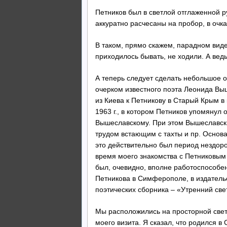
Петников был в светлой отглаженной 
аккуратно расчесаны на пробор, в очка
В таком, прямо скажем, парадном виде 
приходилось бывать, не ходили. А вед
А теперь следует сделать небольшое от
очерком известного поэта Леонида Выш
из Киева к Петникову в Старый Крым в 
1963 г., в котором Петников упомянул
Вышеславскому. При этом Вышеславски
трудом встающим с тахты и пр. Основа
это действительно был период нездоро
время моего знакомства с Петниковым 
был, очевидно, вполне работоспособен.
Петникова в Симферополе, в издательс
поэтических сборника – «Утренний све
Мы расположились на просторной свет
моего визита. Я сказал, что родился в