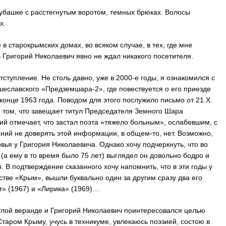
рубашке с расстегнутым воротом, темных брюках. Волосы
х.
в старокрымских домах, во всяком случае, в тех, где мне
ь Григорий Николаевич явно не ждал никакого посетителя.
ступление. Не столь давно, уже в 2000-е годы, я ознакомился с
еславского «Предземшара-2», где повествуется о его приезде
конце 1963 года. Поводом для этого послужило письмо от 21.X.
 о том, что завещает титул Председателя Земного Шара
й отмечает, что застал поэта «тяжело больным», ослабевшим, с
ний не доверять этой информации, в общем-то, нет. Возможно,
вья у Григория Николаевича. Однако хочу подчеркнуть, что во
(а ему в то время было 75 лет) выглядел он довольно бодро и
 В подтверждение сказанного хочу напомнить, что в эти годы у
тве «Крым», вышли буквально один за другим сразу два его
т» (1967) и «Лирика» (1969)…
лой веранде и Григорий Николаевич поинтересовался целью
 Старом Крыму, учусь в техникуме, увлекаюсь поэзией, состою в