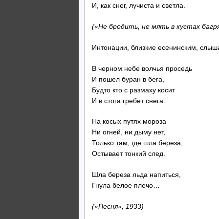
И, как снег, лучиста и светла.
(«Не бродить, не мять в кустах багр
Интонации, близкие есенинским, слыша
В черном небе волчья проседь
И пошел буран в бега,
Будто кто с размаху косит
И в стога гребет снега.
На косых путях мороза
Ни огней, ни дыму нет,
Только там, где шла береза,
Остывает тонкий след.
Шла береза льда напиться,
Гнула белое плечо…
(«Песня», 1933)