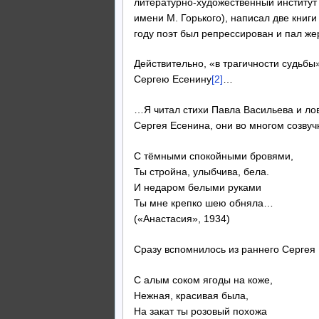
литературно-художественный институт 
имени М. Горького), написал две книги
году поэт был репрессирован и пал же
Действительно, «в трагичности судьбы
Сергею Есенину
[2]
…
…Я читал стихи Павла Васильева и лов
Сергея Есенина, они во многом созвучн
С тёмными спокойными бровями,
Ты стройна, улыбчива, бела.
И недаром белыми руками
Ты мне крепко шею обняла…
(«Анастасия», 1934)
Сразу вспомнилось из раннего Сергея
С алым соком ягоды на коже,
Нежная, красивая была,
На закат ты розовый похожа