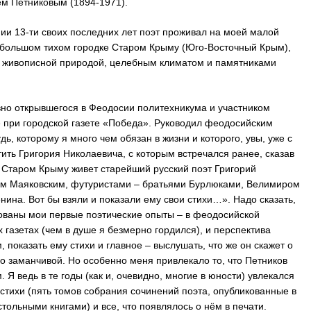
м Петниковым (1894-1971).
ии 13-ти своих последних лет поэт проживал на моей малой
ебольшом тихом городке Старом Крыму (Юго-Восточный Крым),
 живописной природой, целебным климатом и памятниками
вно открывшегося в Феодосии политехникума и участником
 при городской газете «Победа». Руководил феодосийским
ь, которому я много чем обязан в жизни и которого, увы, уже с
тить Григория Николаевича, с которым встречался ранее, сказав
 Старом Крыму живет старейший русский поэт Григорий
ом Маяковским, футуристами – братьями Бурлюками, Велимиром
ина. Вот бы взяли и показали ему свои стихи…». Надо сказать,
кованы мои первые поэтические опыты – в феодосийской
 газетах (чем в душе я безмерно гордился), и перспектива
 показать ему стихи и главное – выслушать, что же он скажет о
о заманчивой. Но особенно меня привлекало то, что Петников
Я ведь в те годы (как и, очевидно, многие в юности) увлекался
 стихи (пять томов собрания сочинений поэта, опубликованные в
стольными книгами) и все, что появлялось о нём в печати.