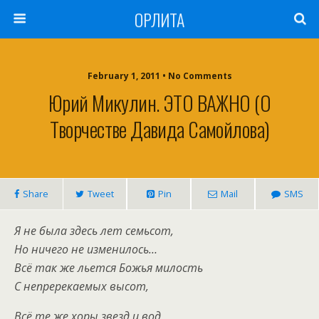
ОРЛИТА
February 1, 2011 • No Comments
Юрий Микулин. ЭТО ВАЖНО (о
Творчестве Давида Самойлова)
Share
Tweet
Pin
Mail
SMS
Я не была здесь лет семьсот,
Но ничего не изменилось…
Всё так же льется Божья милость
С непререкаемых высот,
Всё те же хоры звезд и вод,