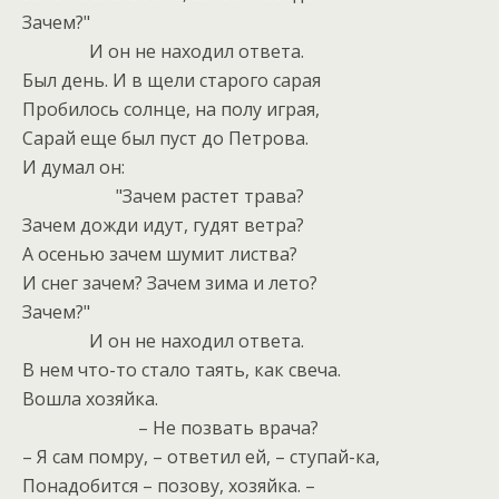
Зачем?"
И он не находил ответа.
Был день. И в щели старого сарая
Пробилось солнце, на полу играя,
Сарай еще был пуст до Петрова.
И думал он:
"Зачем растет трава?
Зачем дожди идут, гудят ветра?
А осенью зачем шумит листва?
И снег зачем? Зачем зима и лето?
Зачем?"
И он не находил ответа.
В нем что-то стало таять, как свеча.
Вошла хозяйка.
– Не позвать врача?
– Я сам помру, – ответил ей, – ступай-ка,
Понадобится – позову, хозяйка. –