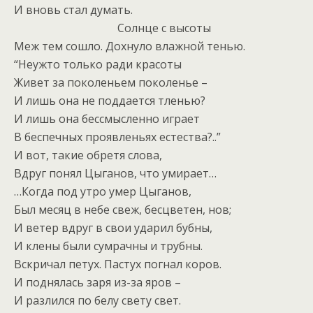
И вновь стал думать.
Солнце с высоты
Меж тем сошло. Дохнуло влажной тенью.
“Неужто только ради красоты
Живет за поколеньем поколенье –
И лишь она не поддается тленью?
И лишь она бессмысленно играет
В беспечных проявленьях естества?..”
И вот, такие обретя слова,
Вдруг понял Цыганов, что умирает…
…Когда под утро умер Цыганов,
Был месяц в небе свеж, бесцветен, нов;
И ветер вдруг в свои ударил бубны,
И клены были сумрачны и трубны.
Вскричал петух. Пастух погнал коров.
И поднялась заря из-за яров –
И разлился по белу свету свет.