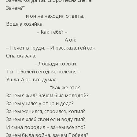
Зачем, когда так скоро песня спета?
Зачем?"
и он не находил ответа.
Вошла хозяйка:
– Как тебе? –
А он:
– Печет в груди. – И рассказал ей сон.
Она сказала:
– Лошади ко лжи.
Ты поболей сегодня, полежи; –
Ушла. А он все думал:
"Как же это?
Зачем я жил? Зачем был молодой?
Зачем учился у отца и деда?
Зачем женился, строился, копил?
Зачем я хлеб свой ел и воду пил?
И сына породил – зачем все это?
Зачем была война, зачем Победа?