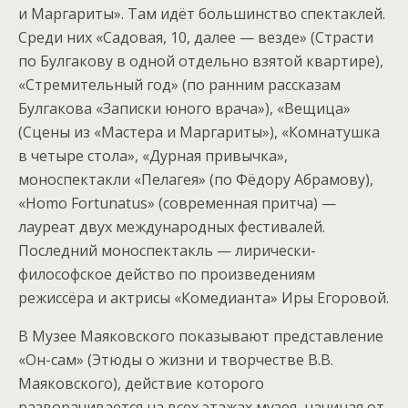
и Маргариты». Там идёт большинство спектаклей.
Среди них «Садовая, 10, далее — везде» (Страсти
по Булгакову в одной отдельно взятой квартире),
«Стремительный год» (по ранним рассказам
Булгакова «Записки юного врача»), «Вещица»
(Сцены из «Мастера и Маргариты»), «Комнатушка
в четыре стола», «Дурная привычка»,
моноспектакли «Пелагея» (по Фёдору Абрамову),
«Homo Fortunatus» (современная притча) —
лауреат двух международных фестивалей.
Последний моноспектакль — лирически-
философское действо по произведениям
режиссёра и актрисы «Комедианта» Иры Егоровой.
В Музее Маяковского показывают представление
«Он-сам» (Этюды о жизни и творчестве В.В.
Маяковского), действие которого
разворачивается на всех этажах музея, начиная от