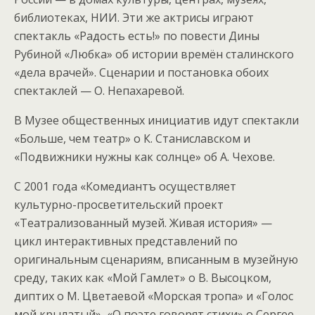
библиотеках, НИИ. Эти же актрисы играют
спектакль «Радость есть!» по повести Дины
Рубиной «Любка» об истории времён сталинского
«дела врачей». Сценарии и постановка обоих
спектаклей — О. Непахаревой.
В Музее общественных инициатив идут спектакли
«Больше, чем театр» о К. Станиславском и
«Подвижники нужны как солнце» об А. Чехове.
С 2001 года «Комедиантъ осуществляет
культурно-просветительский проект
«Театрализованный музей. Живая история» —
цикл интерактивных представлений по
оригинальным сценариям, вписанным в музейную
среду, таких как «Мой Гамлет» о В. Высоцком,
диптих о М. Цветаевой «Морская тропа» и «Голос
мой крылатый», «О поэте говорят стихи» о Сергее