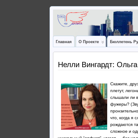
Главная
О Проекте
Бюллетень Ру
Нелли Вингардт: Ольга 
Скажите, дру
плетут, лего
слышали ли в
фужеры? (Зву
пронзительно
что, когда я
рождаются та
сложное и од