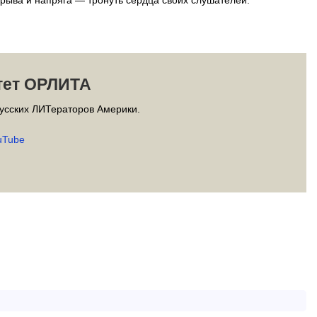
рыва и напряга — тронуть сердца своих слушателей.
тет ОРЛИТА
усских ЛИТераторов Америки.
uTube