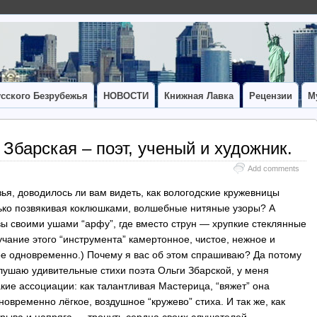
сского Безрубежья
НОВОСТИ
Книжная Лавка
Рецензии
М
Збарская – поэт, ученый и художник.
Add comments
зья, доводилось ли вам видеть, как вологодские кружевницы
нько позвякивая коклюшками, волшебные нитяные узоры? А
ы своими ушами “арфу”, где вместо струн — хрупкие стеклянные
чание этого “инструмента” камертонное, чистое, нежное и
е одновременно.) Почему я вас об этом спрашиваю? Да потому
 слушаю удивительные стихи поэта Ольги Збарской, у меня
кие ассоциации: как талантливая Мастерица, “вяжет” она
новременно лёгкое, воздушное “кружево” стиха. И так же, как