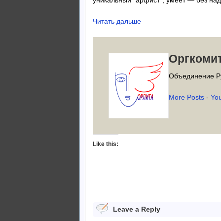
уникальный “арфист”, умеет — без над
Читать дальше
Оргкоми
Объединение Р
More Posts
-
Yo
Like this:
Leave a Reply