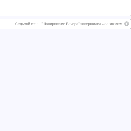
Седьмой сезон "Шапировские Вечера" завершился Фестивалем.