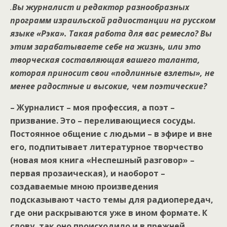
.
Вы журналист и редактор разнообразных
программ израильской радиостанции на русском
языке «Рэка». Такая работа для вас ремесло? Вы
этим зарабатываете себе на жизнь, или это
творческая составляющая вашего таланта,
которая приносит свои «подлинные взлеты», не
менее радостные и высокие, чем поэтические?
– Журналист – моя профессия, а поэт –
призвание. Это – переливающиеся сосуды.
Постоянное общение с людьми – в эфире и вне
его, подпитывает литературное творчество
(новая моя книга «Неспешный разговор» –
первая прозаическая), и наоборот –
создаваемые мною произведения
подсказывают часто темы для радиопередач,
где они раскрываются уже в ином формате. К
слову, так оно происходило и в прежней