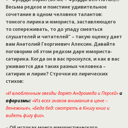
Весьма редкое и поистине удивительное
сочетание в одном человеке талантов:
тонкого лирика и юмориста, заставляющего
то сопереживать, то до упаду смеяться
слушателей и читателей" – такую оценку дает
вам Анатолий Георгиевич Алексин. Давайте
поговорим об этом редком даре юмориста-
сатирика. Когда он в вас проснулся, и как в вас
уживаются два таких разных человека –
сатирик и лирик? Строчки из лирических
стихов:
«И влюбленным звезды дарят Андромеда и Персей»
и
афоризмы:
«
Из
всех знаков внимания в цене –
денежные», «Беда бед: смотреть в Книгу книг и
видеть фигу фиг».
– Об истоках моего юмористического