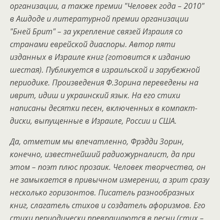
организации, а также премии "Человек года – 2010"
в Ашдоде и литературной премии организации
"Бней Брит" – за укрепление связей Израиля со
странами еврейской диаспоры. Автор пяти
изданных в Израиле книг (готовится к изданию
шестая). Публикуется в израильской и зарубежной
периодике. Произведения Ф.Зорина переведены на
иврит, идиш и украинский язык. На его стихи
написаны десятки песен, включенных в компакт-
диски, выпущенные в Израиле, России и США.
Да, отметим мы впечатленно, Фрэдди Зорин,
конечно, известнейший радиожурналист, да при
этом – поэт плюс прозаик. Человек творчества, он
не замыкается в привычном измерении, а зрит сразу
несколько горизонтов. Писатель разнообразных
книг, слагатель стихов и создатель афоризмов. Его
стихи периодически превращаются в песни (стих –