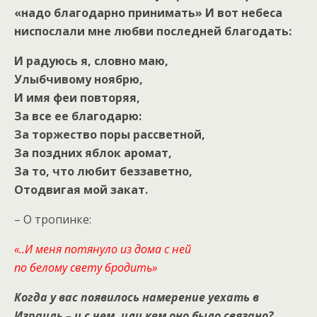
«надо благодарно принимать» И вот небеса
ниспослали мне любви последней благодать:
И радуюсь я, словно маю,
Улыбчивому ноябрю,
И имя феи повторяя,
За все ее благодарю:
За торжество поры рассветной,
За поздних яблок аромат,
За то, что любит беззаветно,
Отодвигая мой закат.
– О тропинке:
«..И меня потянуло из дома с ней
по белому свету бродить»
Когда у вас появилось намерение уехать в
Израиль – и с чем, или кем оно было связано?