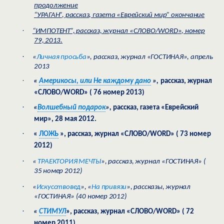
продолжение
“УРАГАН”, рассказ, газета «Еврейский мир” окончание
·
“ИМПОТЕНТ”, рассказ, журнал «СЛОВО/
WORD
», номер
79, 2013.
·
«
Личная просьба
», рассказ, журнал «ГОСТИНАЯ», апрель
2013
·
«
Америкосы, или Не каждому дано
»,
рассказ, журнал
«
СЛОВО/
WORD
» ( 76 номер 2013)
·
«
Волшебный подарок
»,
рассказ, газета «Еврейский
мир», 28 мая 2012.
·
«
ЛОЖЬ
»,
рассказ, журнал «
СЛОВО/
WORD
» ( 73 номер
2012)
·
«
ТРАЕКТОРИЯ МЕЧТЫ
», рассказ, журнал «ГОСТИНАЯ» (
35 номер 2012)
·
«
Искусствовед
», «
На привязи
», рассказы, журнал
«ГОСТИНАЯ»
(40 номер 2012)
·
«
СТИМУЛ
»,
рассказ, журнал «
СЛОВО/
WORD
» ( 72
номер 2011)