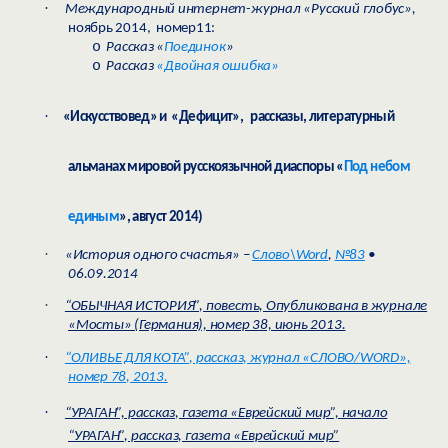
·
Международный интернет-журнал «Русский глобус»,
ноябрь 2014, номер11:
o
Рассказ «
Поединок
»
o
Рассказ
«Двойная ошибка»
·
«Искусствовед» и «Дефицит», рассказы, литературный
альманах мировой русскоязычной диаспоры «
Под небом
единым
», август
2014)
·
«История одного счастья» –
Слово\
Word
,
№83
•
06.09.2014
·
“ОБЫЧНАЯ ИСТОРИЯ”, повесть, Опубликована в журнале
«Мосты» (Германия), номер 38, июнь 2013.
·
“ОЛИВЬЕ ДЛЯ КОТА”, рассказ, журнал «СЛОВО/
WORD
»,
номер 78, 2013.
·
“УРАГАН”, рассказ, газета «Еврейский мир”, начало
“УРАГАН”, рассказ, газета «Еврейский мир”