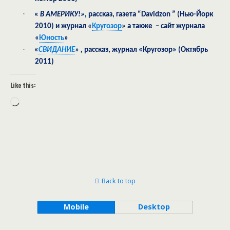
·
«
В АМЕРИКУ!»,
рассказ, газета “
Davidzon
” (Нью-Йорк
2010) и журнал «
Кругозор
»
а также – сайт журнала
«
Юность
»
·
«
СВИДАНИЕ
» ,
рассказ, журнал «Кругозор» (Октябрь
2011)
Like this:
Loading…
Back to top
Mobile
Desktop