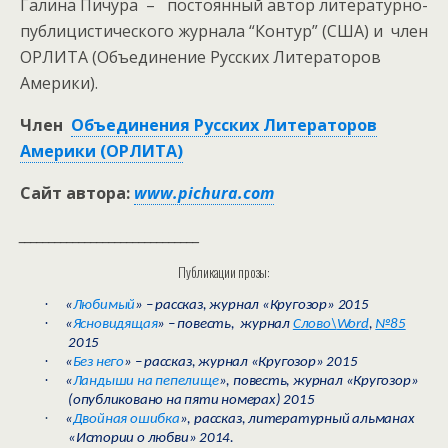
Галина Пичура – постоянный автор литературно-
публицистического журнала “Контур” (США) и член
ОРЛИТА (Объединение Русских Литераторов
Америки).
Член
Объединения Русских Литераторов
Америки (ОРЛИТА)
Сайт автора:
www
.
pichura
.
com
______________________________
Публикации прозы:
·
«
Любимый
» – рассказ, журнал «Кругозор» 2015
·
«
Ясновидящая
» – повесть, журнал
Слово\
Word
,
№85
2015
·
«
Без него
» – рассказ, журнал «Кругозор» 2015
·
«
Ландыши на пепелище
», повесть, журнал «Кругозор»
(опубликовано на пяти номерах) 2015
·
«
Двойная ошибка
», рассказ, литературный альманах
«Истории о любви» 2014.