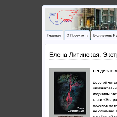
Главная
О Проекте
Бюллетень Ру
Елена Литинская. Экс
ПРЕДИСЛОВИ
Дорогой читат
опубликованн
изданиям это
книги «Экстра
надеюсь на п
не случайно.
к любовной т