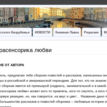
сского Безрубежья
НОВОСТИ
Книжная Лавка
Рецензии
М
трасенсорика любви
Е ОТ АВТОРА
ель, предлагаю тебе сборник повестей и рассказов, написанных мн
ых в российской и американской периодике. Для тех, кто не знако
т сборник явится её премьерой (надеюсь, занимательной и в какой
сенсорика любви» может кого-то привлечь, кого-то смутить, а кого-т
ервую реакцию, но, как говорится, на вкус и цвет… Название дано 
 Большинство рассказов и повестей сборника – любовные истории и
ематике.