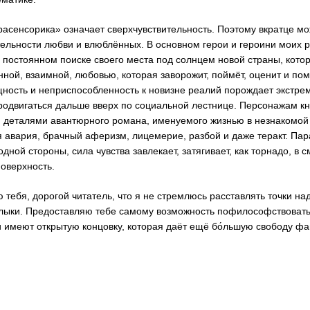
асенсорика» означает сверхчувствительность. Поэтому вкратце можн
тельности любви и влюблённых. В основном герои и героини моих р
постоянном поиске своего места под солнцем новой страны, котор
енной, взаимной, любовью, которая заворожит, поймёт, оценит и по
ность и неприспособленность к новизне реалий порождает экстрем
родвигаться дальше вверх по социальной лестнице. Персонажам кн
 деталями авантюрного романа, именуемого жизнью в незнакомой с
 авария, брачный аферизм, лицемерие, разбой и даже теракт. Пар
дной стороны, сила чувства завлекает, затягивает, как торнадо, в 
оверхность.
 тебя, дорогой читатель, что я не стремлюсь расставлять точки на
ыки. Предоставляю тебе самому возможность пофилософствовать и
и имеют открытую концовку, которая даёт ещё бо́льшую свободу ф