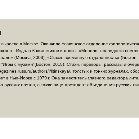
я
 выросла в Москве. Окончила славянское отделение филологическ
ского. Издала 6 книг стихов и прозы: «Монолог последнего снега»
анале» (Москва, 2008), «Сквозь временную отдаленность» (Бостон,
 "Игры с музами"(Бостон, 2015). Стихи, переводы, рассказы и оче
azines.russ.ru/authors/l/litinskaya/, толстых и тонких журналах, с
ет в Нью-Йорке с 1979 г. Она заместитель главного редактора лит
ба русских поэтов, а также вице-президент объединения русских л