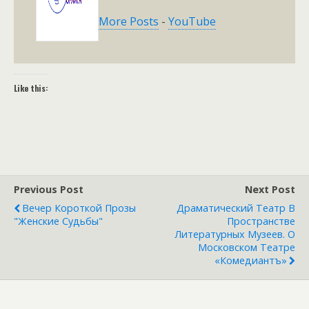
More Posts
-
YouTube
Like this:
Previous Post
Next Post
Вечер Короткой Прозы
Драматический Театр В
"Женские Судьбы"
Пространстве
Литературных Музеев. О
Московском Театре
«Комедиантъ»