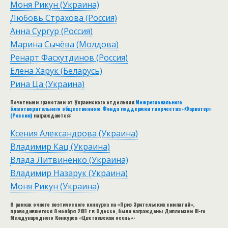
Моня Рикун (Украина)
Любовь Страхова (Россия)
Анна Сургур (Россия)
Марина Сычёва (Молдова)
Ренарт Фасхутдинов (Россия)
Елена Харук (Беларусь)
Рина Ца (Украина)
Почетными грамотами от Украинского отделения
Межрегионального
благотворительного общественного Фонда поддержки творчества «Фарватер»
(Россия)
награждаются:
Ксения Александрова (Украина)
Владимир Кац (Украина)
Влада Литвиненко (Украина)
Владимир Назарук (Украина)
Моня Рикун (Украина)
В рамках очного поэтического конкурса на «Приз Зрительских симпатий»,
проводившегося 8 ноября 2011 г в Одессе, были награждены Дипломами III-го
Международного Конкурса «Цветаевская осень»: