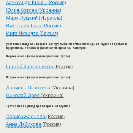
Александр Кноль (Россия)
Юлия Котлер (Украина
)
Марк Луцкий (Израиль
)
Виктория Ткач (Россия)
Инга Чхеидзе (Грузия)
Участники младшей возрастной группы были отмечена Жюри Конкурса отдельно и
приравнены в правах к финалистам-призерам Конкурса:
Первое место (младщая возрастная группа):
Сергей Калашников
(Россия)
Второе место (младщая возрастная группа):
Даниель Огрохина
(Украина)
Николай Орел
(Украина)
Третье место (младщая возрастная группа):
Лариса Жарнова
(Россия)
Анна Лябихова
(Россия)