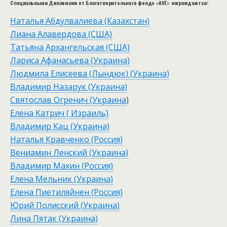
Специальными Дипломами от Благотворительного фонда «AVE» награждаются:
Наталья Абдулвалиева (Казахстан)
Лиана Алавердова (США)
Татьяна Архангельская (США)
Лариса Афанасьева (Украина)
Людмила Елисеева (Лындюк) (Украина)
Владимир Назарук (Украина)
Святослав Огренич (Украина
)
Елена Катрич ( Израиль)
Владимир Кац (Украина)
Наталья Кравченко (Россия)
Вениамин Ленский (Украина)
Владимир Махин (Россия)
Елена Мельник (Украина)
Елена Пиетиляйнен (Россия)
Юрий Полисский (Украина)
Лина Пятак (Украина)