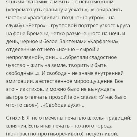
ясными глазами», а мечты – о невозможном
(«перемахнуть границу и уехать»). «Собирались
часто» и «расходились поздно» (а утром – на
службу). «Ретро» – групповой портрет узкого круга
на фоне Времени, четко размеченного на ночь и
день, черное и белое. За стенами «Карфагена»,
отделенные от него «ночью – сырой и
непроглядной», они… «…обретали сладостное
чувство – жить на земле, творить и быть
свободным…». И свобода – не знамя внутренней
эмиграции, а естественное мироощущение. Все
это – из стихов, и можно было не вынуждать
автора отвечать прозой (а он сказал: «У нас было
что-то свое»)… «Свобода духа»…
Стихи Е. Я. не отмечены печатью школы; традиций;
влияния. Есть иная печать – южного города
(контрастно-противоречивого), несуетливой,