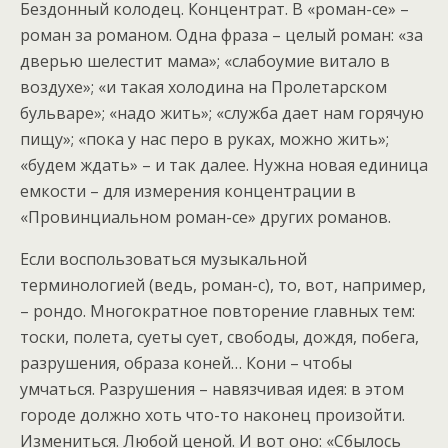
Бездонный колодец. Концентрат. В «роман-се» –
роман за романом. Одна фраза – целый роман: «за
дверью шелестит мама»; «слабоумие витало в
воздухе»; «и такая холодина на Пролетарском
бульваре»; «надо жить»; «служба дает нам горячую
пищу»; «пока у нас перо в руках, можно жить»;
«будем ждать» – и так далее. Нужна новая единица
емкости – для измерения концентрации в
«Провинциальном роман-се» других романов.
Если воспользоваться музыкальной
терминологией (ведь, роман-с), то, вот, например,
– рондо. Многократное повторение главных тем:
тоски, полета, суеты сует, свободы, дождя, побега,
разрушения, образа коней… Кони – чтобы
умчаться. Разрушения – навязчивая идея: в этом
городе должно хоть что-то наконец произойти.
Измениться. Любой ценой. И вот оно: «Сбылось