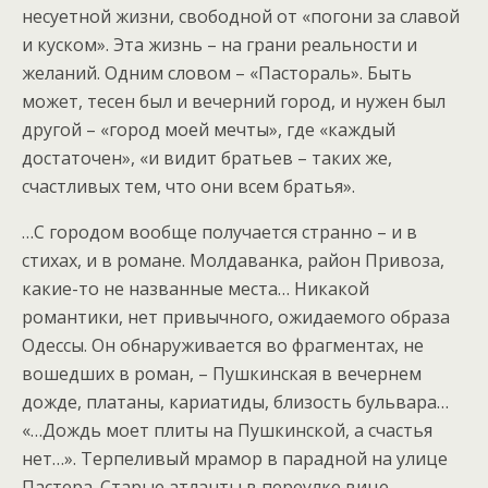
несуетной жизни, свободной от «погони за славой
и куском». Эта жизнь – на грани реальности и
желаний. Одним словом – «Пастораль». Быть
может, тесен был и вечерний город, и нужен был
другой – «город моей мечты», где «каждый
достаточен», «и видит братьев – таких же,
счастливых тем, что они всем братья».
…С городом вообще получается странно – и в
стихах, и в романе. Молдаванка, район Привоза,
какие-то не названные места… Никакой
романтики, нет привычного, ожидаемого образа
Одессы. Он обнаруживается во фрагментах, не
вошедших в роман, – Пушкинская в вечернем
дожде, платаны, кариатиды, близость бульвара…
«…Дождь моет плиты на Пушкинской, а счастья
нет…». Терпеливый мрамор в парадной на улице
Пастера. Старые атланты в переулке вице-