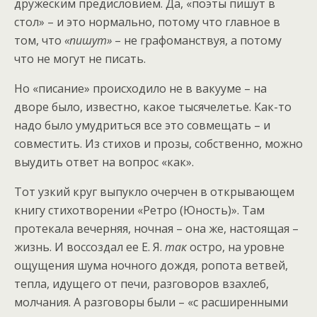
дружеским предисловием. Да, «поэты пишут в
стол» – и это нормально, потому что главное в
том, что
«пишут»
– не графоманствуя, а потому
что не могут не писать.
Но «писание» происходило не в вакууме – на
дворе было, известно, какое тысячелетье. Как-то
надо было умудриться все это совмещать – и
совместить. Из стихов и прозы, собственно, можно
выудить ответ на вопрос «как».
Тот узкий круг выпукло очерчен в открывающем
книгу стихотворении «Ретро (Юность)». Там
протекала вечерняя, ночная – она же, настоящая –
жизнь. И воссоздал ее Е. Я.
так
остро, на уровне
ощущения шума ночного дождя, ропота ветвей,
тепла, идущего от печи, разговоров взахлеб,
молчания. А разговоры были – «с расширенными