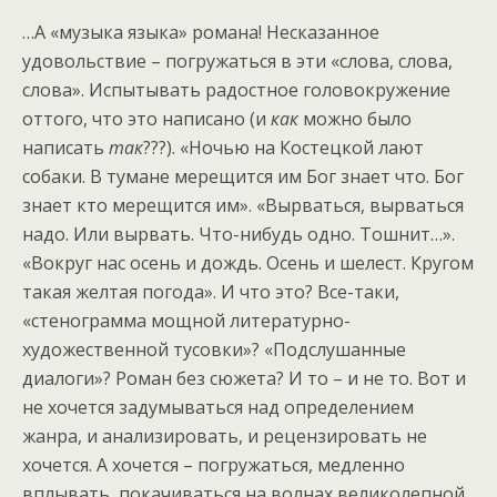
…А «музыка языка» романа! Несказанное
удовольствие – погружаться в эти «слова, слова,
слова». Испытывать радостное головокружение
оттого, что это написано (и
как
можно было
написать
так
???). «Ночью на Костецкой лают
собаки. В тумане мерещится им Бог знает что. Бог
знает кто мерещится им». «Вырваться, вырваться
надо. Или вырвать. Что-нибудь одно. Тошнит…».
«Вокруг нас осень и дождь. Осень и шелест. Кругом
такая желтая погода». И что это? Все-таки,
«стенограмма мощной литературно-
художественной тусовки»? «Подслушанные
диалоги»? Роман без сюжета? И то – и не то. Вот и
не хочется задумываться над определением
жанра, и анализировать, и рецензировать не
хочется. А хочется – погружаться, медленно
вплывать, покачиваться на волнах великолепной