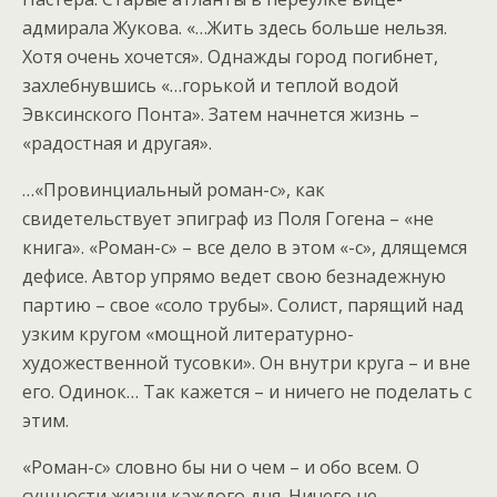
адмирала Жукова. «…Жить здесь больше нельзя.
Хотя очень хочется». Однажды город погибнет,
захлебнувшись «…горькой и теплой водой
Эвксинского Понта». Затем начнется жизнь –
«радостная и другая».
…«Провинциальный роман-с», как
свидетельствует эпиграф из Поля Гогена – «не
книга». «Роман-с» – все дело в этом «-с», длящемся
дефисе. Автор упрямо ведет свою безнадежную
партию – свое «соло трубы». Солист, парящий над
узким кругом «мощной литературно-
художественной тусовки». Он внутри круга – и вне
его. Одинок… Так кажется – и ничего не поделать с
этим.
«Роман-с» словно бы ни о чем – и обо всем. О
сущности жизни каждого дня. Ничего не