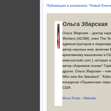
Публикация в альманахе “Новый Енисе
Ольга Збарская
Ольга Збарская – доктор наук,
Workers (ACSW), член The Te
администраторов и лицензиров
автор научных книг, включая B
креативному мышлению в США
www.ozcredo.com ), которая
автор сборников поэзии” Гар
других. Ольга Збарская – чл
Who sets the Standard”, “Ed
конкурсов «Пушкинская лира
США.
More Posts
-
Website