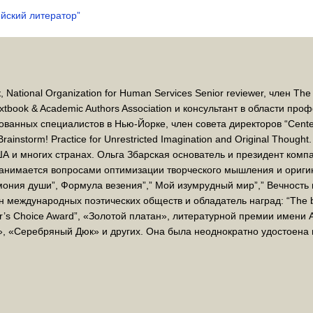
йский литератор”
 National Organization for Human Services Senior reviewer, член The 
xtbook & Academic Authors Association и консультант в области про
анных специалистов в Нью-Йорке, член совета директоров “Center f
rainstorm! Practice for Unrestricted Imagination and Original Though
 и многих странах. Ольга Збарская основатель и президент ком
 занимается вопросами оптимизации творческого мышления и ориги
мония души”, Формула везения”,” Мой изумрудный мир”,” Вечность 
ен международных поэтических обществ и обладатель наград: “The 
itor’s Choice Award”, «Золотой платан», литературной премии имени
», «Серебряный Дюк» и других. Она была неоднократно удостоена 