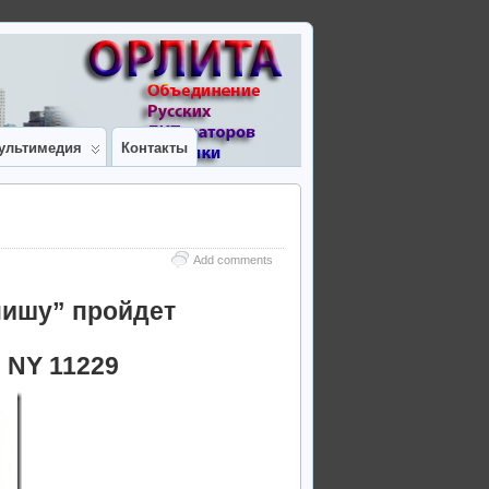
ультимедия
Контакты
Add comments
пишу” пройдет
, NY 11229