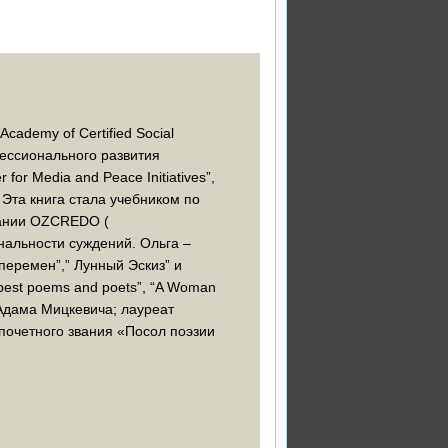
Academy of Certified Social
фессионального развития
or Media and Peace Initiatives”,
t. Эта книга стала учебником по
пании OZCREDO (
нальности суждений. Ольга –
перемен”,” Лунный Эскиз” и
best poems and poets”, “A Woman
 Адама Мицкевича; лауреат
почетного звания «Посол поэзии