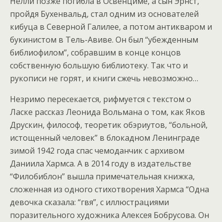
Нелли позже погибла в Освенциме, а сын Эрнст,
пройдя Бухенвальд, стал одним из основателей
кибуца в Северной Галилее, а потом антикваром и
букинистом в Тель-Авиве. Он был “убежденным
библиофилом”, собравшим в конце концов
собственную большую библиотеку. Так что и
рукописи не горят, и книги сжечь невозможно…
Незримо пересекается, рифмуется с текстом о
Ласке рассказ Леонида Вольмана о том, как Яков
Друскин, философ, теоретик обэриутов, “больной,
истощенный человек” в блокадном Ленинграде
зимой 1942 года спас чемоданчик с архивом
Даниила Хармса. А в 2014 году в издательстве
“Филобиблон” вышла примечательная книжка,
сложенная из одного стихотворения Хармса “Одна
девочка сказала: “гвя”, с иллюстрациями
поразительного художника Алексея Бобрусова. Он