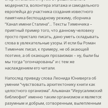
модерниста, волонтера эпатажа и самодельного
европейца до участника создания известного
памятника беспощадному режиму, сборника
“Канал имени Сталина”… Тексты Тименчика –
приятный пример того, что данному человеку
просто пристало писать, дано уметь складывать
слова в увлекательные узоры. И если бы Роман
Тименчик писал, к примеру, не об акающей
поэтике, а об окающих прозаизмах – ну, были бы
мы тогда “огончарованы” и с тем же
наслаждением его читали.
Напослед приведу слова Леонида Юниверга об
умении “чувствовать архитектонику книги как
целостного организма”. Альманах “Иерусалимский
библиофил” именно таким организмом и является:
разумным и добрым, сотворенным, вылепленным