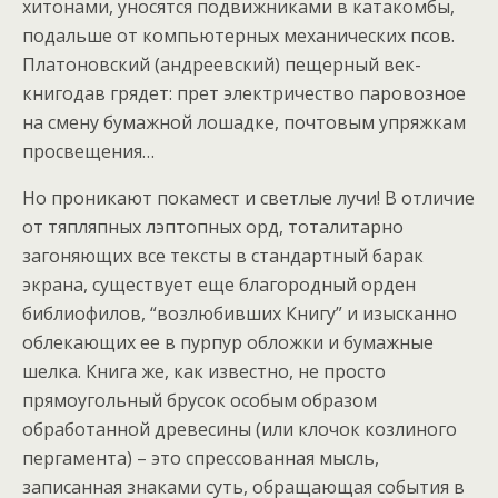
хитонами, уносятся подвижниками в катакомбы,
подальше от компьютерных механических псов.
Платоновский (андреевский) пещерный век-
книгодав грядет: прет электричество паровозное
на смену бумажной лошадке, почтовым упряжкам
просвещения…
Но проникают покамест и светлые лучи! В отличие
от тяпляпных лэптопных орд, тоталитарно
загоняющих все тексты в стандартный барак
экрана, существует еще благородный орден
библиофилов, “возлюбивших Книгу” и изысканно
облекающих ее в пурпур обложки и бумажные
шелка. Книга же, как известно, не просто
прямоугольный брусок особым образом
обработанной древесины (или клочок козлиного
пергамента) – это спрессованная мысль,
записанная знаками суть, обращающая события в