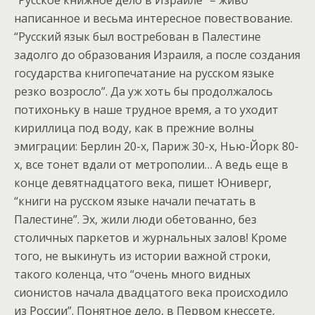
“Русское книжное дело в Израиле” – живо
написанное и весьма интересное повествование.
“Русский язык был востребован в Палестине
задолго до образования Израиля, а после создания
государства книгопечатание на русском языке
резко возросло”. Да уж хоть бы продолжалось
потихоньку в наше трудное время, а то уходит
кириллица под воду, как в прежние волны
эмиграции: Берлин 20-х, Париж 30-х, Нью-Йорк 80-
х, все тонет вдали от метрополии… А ведь еще в
конце девятнадцатого века, пишет Юниверг,
“книги на русском языке начали печатать в
Палестине”. Эх, жили люди обетованно, без
столичных паркетов и журнальных залов! Кроме
того, не выкинуть из истории важной строки,
такого коленца, что “очень много видных
сионистов начала двадцатого века происходило
из России”. Понятное дело, в Первом кнессете,