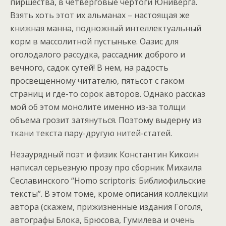
пиршества, в четверговые чертоги Юниверга.
Взять хоть этот их альманах – настоящая же
книжная манна, подножный интеллектуальный
корм в массолитной пустыньке. Оазис для
оголодалого рассудка, рассадник доброго и
вечного, садок сутей! В нем, на радость
просвещенному читателю, пятьсот с гаком
страниц и где-то сорок авторов. Однако рассказ
мой об этом монолите именно из-за толщи
объема грозит затянуться. Поэтому выдерну из
ткани текста пару-другую нитей-статей.
Незаурядный поэт и физик Константин Кикоин
написал серьезную прозу про сборник Михаила
Сеславинского “Homo scriptoris: Библиофильские
тексты”. В этом томе, кроме описания коллекции
автора (скажем, прижизненные издания Гоголя,
автографы Блока, Брюсова, Гумилева и очень