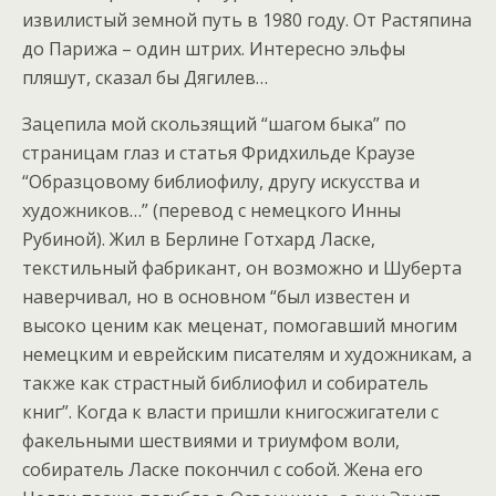
извилистый земной путь в 1980 году. От Растяпина
до Парижа – один штрих. Интересно эльфы
пляшут, сказал бы Дягилев…
Зацепила мой скользящий “шагом быка” по
страницам глаз и статья Фридхильде Краузе
“Образцовому библиофилу, другу искусства и
художников…” (перевод с немецкого Инны
Рубиной). Жил в Берлине Готхард Ласке,
текстильный фабрикант, он возможно и Шуберта
наверчивал, но в основном “был известен и
высоко ценим как меценат, помогавший многим
немецким и еврейским писателям и художникам, а
также как страстный библиофил и собиратель
книг”. Когда к власти пришли книгосжигатели с
факельными шествиями и триумфом воли,
собиратель Ласке покончил с собой. Жена его