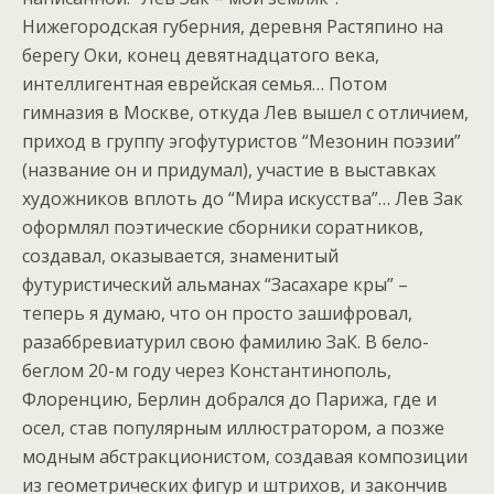
Нижегородская губерния, деревня Растяпино на
берегу Оки, конец девятнадцатого века,
интеллигентная еврейская семья… Потом
гимназия в Москве, откуда Лев вышел с отличием,
приход в группу эгофутуристов “Мезонин поэзии”
(название он и придумал), участие в выставках
художников вплоть до “Мира искусства”… Лев Зак
оформлял поэтические сборники соратников,
создавал, оказывается, знаменитый
футуристический альманах “Засахаре кры” –
теперь я думаю, что он просто зашифровал,
разаббревиатурил свою фамилию ЗаК. В бело-
беглом 20-м году через Константинополь,
Флоренцию, Берлин добрался до Парижа, где и
осел, став популярным иллюстратором, а позже
модным абстракционистом, создавая композиции
из геометрических фигур и штрихов, и закончив