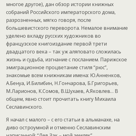
многое другое), дан обзор истории книжных
собраний Российского императорского дома,
разрозненных, мягко говоря, после
большевистского переворота. Немалое внимание
уделено вкладу русских художников во
французское книгоиздание первой трети
двадцатого века – так уж аляповато сложилась
жизнь и судьба, изгнание с посланием. Парижское
эмиграционное процветание стиля “рюс”,
знакомые всем книжникам имена: Ю.Анненков,
А.Бенуа, И.Билибин, Н.Гончарова, Б.Григорьев,
М.Ларионов, К.Сомов, В.Шухаев, А.Яковлев… В
общем, явно стоит прочитать книгу Михаила
Сеславинского.
Я начал с малого – с его статьи в альманахе, на
диво остроумной и отменно Сеславинским
написанной: “Лев Зак – мой земляк”.