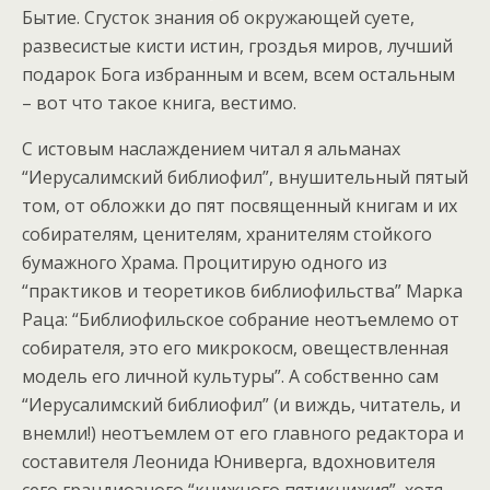
Бытие. Сгусток знания об окружающей суете,
развесистые кисти истин, гроздья миров, лучший
подарок Бога избранным и всем, всем остальным
– вот что такое книга, вестимо.
С истовым наслаждением читал я альманах
“Иерусалимский библиофил”, внушительный пятый
том, от обложки до пят посвященный книгам и их
собирателям, ценителям, хранителям стойкого
бумажного Храма. Процитирую одного из
“практиков и теоретиков библиофильства” Марка
Раца: “Библиофильское собрание неотъемлемо от
собирателя, это его микрокосм, овеществленная
модель его личной культуры”. А собственно сам
“Иерусалимский библиофил” (и виждь, читатель, и
внемли!) неотъемлем от его главного редактора и
составителя Леонида Юниверга, вдохновителя