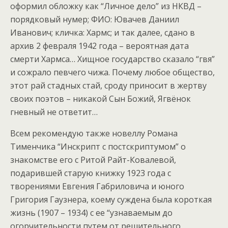
оформил обложку как “Личное дело” из НКВД –
порядковый нумер; ФИО: Ювачев Даниил
Иванович; кличка: Хармс; и так далее, сдано в
архив 2 февраля 1942 года – вероятная дата
смерти Хармса… Хищное государство сказало “гвя”
и сожрало певчего чижа. Почему любое общество,
этот рай стадных стай, сроду приносит в жертву
своих поэтов – никакой Сын Божий, Ягвёнок
гневный не ответит…
Всем рекомендую также новеллу Романа
Тименчика “Инскрипт с постскриптумом” о
знакомстве его с Ритой Райт-Ковалевой,
подарившей старую книжку 1923 года с
творениями Евгения Габриловича и юного
Григория Гаузнера, коему суждена была короткая
жизнь (1907 – 1934) с ее “узнаваемым до
огорчительности путем от решительного